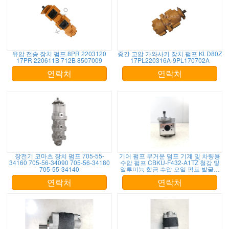
유압 전송 장치 펌프 8PR 2203120
중간 고압 가와사키 장치 펌프 KLD80Z
17PR 220611B 712B 8507009
17PL220316A-9PL170702A
연락처
연락처
장전기 코마츠 장치 펌프 705-55-
기어 펌프 무거운 덤프 기계 및 차량용
34160 705-56-34090 705-56-34180
수압 펌프 CBKU-F432-A1TZ 철강 및
705-55-34140
알루미늄 합금 수압 오일 펌프 발굴기
공장 공급
연락처
연락처