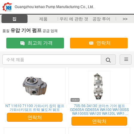
Guangzhou kehao Pump Manufacturing Co., Ltd.
집
제품
우리 에 관한 것
공장 투어
>>
유압 기어 펌프
품질
공급 업체
최고의 가격
연락처
NT 11610 71100 가와사키 장치 펌프
705-56-34130 코마쓰 기어 펌프
가와사키/덤프 트럭 불도저 펌프
GD605A GD655A WA100 WA100SS
WA100SS WA120 WA120L WR11
WR11SS
연락처
연락처