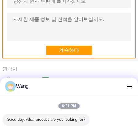
연락처
Mr. Zhang
Wang
전화 :
0086-19926009948
6:31 PM
철 알루미늄 Ss 가와사키 장치 펌프 KLD80Z B0319141071 PA19
중간 고압 상업적인 수리학 장치 펌프 BNABCO PHS3580H-A6X-00
Good day, what product are you looking for?
코마츠 유압 기어 펌프
F414-414-410 11T R KYB 유압 장치 펌프/중간 고압 유압 장치 펌