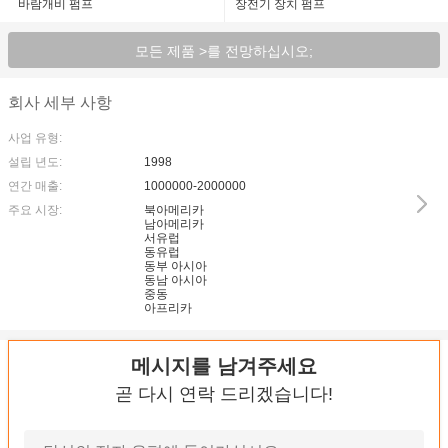
바람개비 펌프
장전기 장치 펌프
모든 제품 >를 전망하십시오;
회사 세부 사항
사업 유형:
설립 년도:
1998
연간 매출:
1000000-2000000
주요 시장:
북아메리카
남아메리카
서유럽
동유럽
동부 아시아
동남 아시아
중동
아프리카
메시지를 남겨주세요
곧 다시 연락 드리겠습니다!