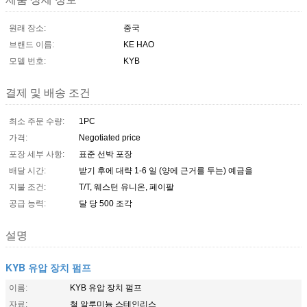
원래 장소:
중국
브랜드 이름:
KE HAO
모델 번호:
KYB
결제 및 배송 조건
최소 주문 수량:
1PC
가격:
Negotiated price
포장 세부 사항:
표준 선박 포장
배달 시간:
받기 후에 대략 1-6 일 (양에 근거를 두는) 예금을
지불 조건:
T/T, 웨스턴 유니온, 페이팔
공급 능력:
달 당 500 조각
설명
KYB 유압 장치 펌프
이름:
KYB 유압 장치 펌프
자료:
철 알루미늄 스테인리스