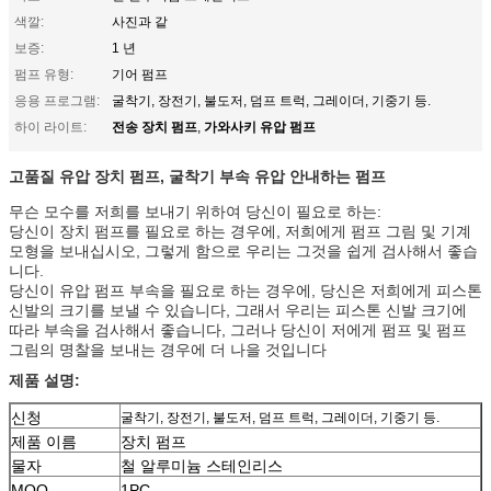
색깔:
사진과 같
보증:
1 년
펌프 유형:
기어 펌프
응용 프로그램:
굴착기, 장전기, 불도저, 덤프 트럭, 그레이더, 기중기 등.
전송 장치 펌프
가와사키 유압 펌프
하이 라이트:
,
고품질 유압 장치 펌프, 굴착기 부속 유압 안내하는 펌프
무슨 모수를 저희를 보내기 위하여 당신이 필요로 하는:
당신이 장치 펌프를 필요로 하는 경우에, 저희에게 펌프 그림 및 기계
모형을 보내십시오, 그렇게 함으로 우리는 그것을 쉽게 검사해서 좋습
니다.
당신이 유압 펌프 부속을 필요로 하는 경우에, 당신은 저희에게 피스톤
신발의 크기를 보낼 수 있습니다, 그래서 우리는 피스톤 신발 크기에
따라 부속을 검사해서 좋습니다, 그러나 당신이 저에게 펌프 및 펌프
그림의 명찰을 보내는 경우에 더 나을 것입니다
제품 설명:
신청
굴착기, 장전기, 불도저, 덤프 트럭, 그레이더, 기중기 등.
제품 이름
장치 펌프
물자
철 알루미늄 스테인리스
MOQ
1PC