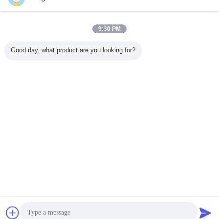
연락처
705-55-13020 코마츠 크레인 기어 펌프 LW100
9:30 PM
SAL25+6+22 중량 :14.352kgs
연락처
Good day, what product are you looking for?
1 / 4
언어를 바꾸십시오
Korean
홈
|
우리 에 관한 것
|
저희와 연락
|
사이트맵
|
Privacy Policy
탁상용 전망
Copyright © 2019 - 2026 Guangzhou kehao Pump Manufacturing Co., Ltd..
All rights reserved.
잡담
견적 요청