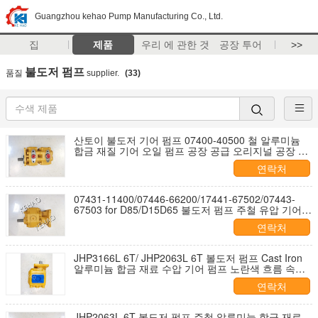
Guangzhou kehao Pump Manufacturing Co., Ltd.
집
제품
우리 에 관한 것
공장 투어
>>
불도저 펌프
품질
supplier.
(33)
산토이 불도저 기어 펌프 07400-40500 철 알루미늄
합금 재질 기어 오일 펌프 공장 공급 오리지널 공장 품
질
연락처
07431-11400/07446-66200/17441-67502/07443-
67503 for D85/D15D65 불도저 펌프 주철 유압 기어
펌프 노란색 높은 유량
연락처
JHP3166L 6T/ JHP2063L 6T 볼도저 펌프 Cast Iron
알루미늄 합금 재료 수압 기어 펌프 노란색 흐름 속도
200 CAT
연락처
JHP2063L 6T 볼도저 펌프 주철 알루미늄 합금 재료