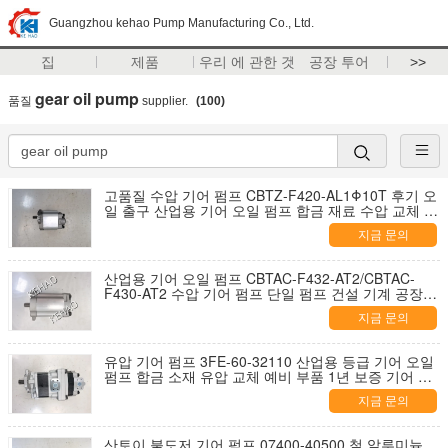
Guangzhou kehao Pump Manufacturing Co., Ltd.
집
제품
우리 에 관한 것
공장 투어
>>
gear oil pump
품질
supplier.
(100)
고품질 수압 기어 펌프 CBTZ-F420-AL1Φ10T 후기 오
일 출구 산업용 기어 오일 펌프 합금 재료 수압 교체 1
년 보증
지금 문의
산업용 기어 오일 펌프 CBTAC-F432-AT2/CBTAC-
F430-AT2 수압 기어 펌프 단일 펌프 건설 기계 공장
공급
지금 문의
유압 기어 펌프 3FE-60-32110 산업용 등급 기어 오일
펌프 합금 소재 유압 교체 예비 부품 1년 보증 기어 펌
프
지금 문의
산토이 불도저 기어 펌프 07400-40500 철 알루미늄