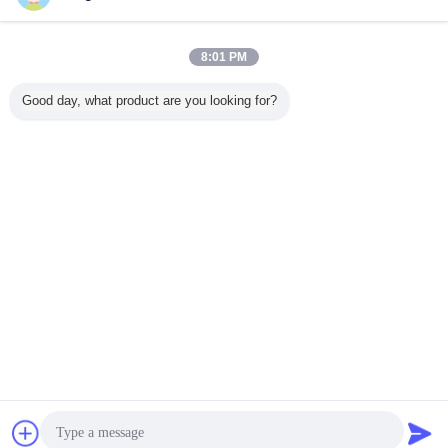
지금 문의
Komatsu KRP4 시리즈 유압 기어 펌프 KRP4-
8:01 PM
12+12+12 10T R KRP4-9+9+7 10T 고압 등급 기어 오
일 펌프 건설 장비 교체용
지금 문의
Good day, what product are you looking for?
1 / 10
언어를 바꾸십시오
Korean
홈
|
우리 에 관한 것
|
저희와 연락
|
사이트맵
|
Privacy Policy
탁상용 전망
Copyright © 2019 - 2026 Guangzhou kehao Pump Manufacturing Co., Ltd..
All rights reserved.
잡담
견적 요청