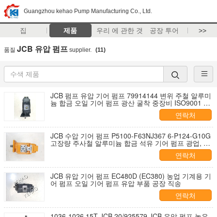
Guangzhou kehao Pump Manufacturing Co., Ltd.
집
제품
우리 에 관한 것
공장 투어
>>
JCB 유압 펌프
품질
supplier.
(11)
JCB 펌프 유압 기어 펌프 79914144 변위 주철 알루미
늄 합금 오일 기어 펌프 광산 굴착 중장비 ISO9001 인
증
연락처
JCB 수압 기어 펌프 P5100-F63NJ367 6-P124-G10G
고장량 주사철 알루미늄 합금 석유 기어 펌프 광업, 석
조 광산 중장기
연락처
JCB 유압 기어 펌프 EC480D (EC380) 농업 기계용 기
어 펌프 오일 기어 펌프 유압 부품 공장 직송
연락처
1036-1026 15T JCB 20/925579 JCB 유압 펌프 높은