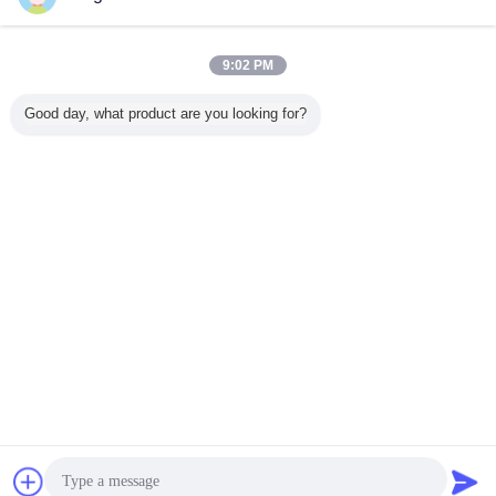
연락처
JCB 유압 펌프 철 주문을 받아서 만들어지는 알루미늄
9:02 PM
스테인리스 물자
연락처
Good day, what product are you looking for?
1 / 2
언어를 바꾸십시오
Korean
홈
|
우리 에 관한 것
|
저희와 연락
|
사이트맵
|
Privacy Policy
탁상용 전망
Copyright © 2019 - 2026 Guangzhou kehao Pump Manufacturing Co., Ltd..
All rights reserved.
잡담
견적 요청