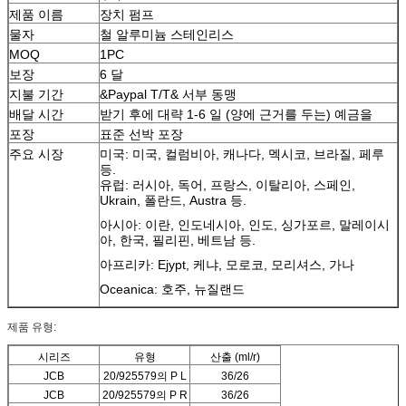
제품 이름
장치 펌프
물자
철 알루미늄 스테인리스
MOQ
1PC
보장
6 달
지불 기간
&Paypal T/T& 서부 동맹
배달 시간
받기 후에 대략 1-6 일 (양에 근거를 두는) 예금을
포장
표준 선박 포장
주요 시장
미국: 미국, 컬럼비아, 캐나다, 멕시코, 브라질, 페루
등.
유럽: 러시아, 독어, 프랑스, 이탈리아, 스페인,
Ukrain, 폴란드, Austra 등.
아시아: 이란, 인도네시아, 인도, 싱가포르, 말레이시
아, 한국, 필리핀, 베트남 등.
아프리카: Ejypt, 케냐, 모로코, 모리셔스, 가나
Oceanica: 호주, 뉴질랜드
제품 유형:
시리즈
유형
산출 (ml/r)
JCB
20/925579의 P L
36/26
JCB
20/925579의 P R
36/26