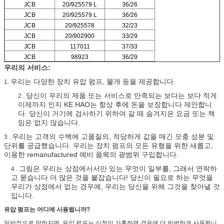
JCB
20/925579 L
36/26
JCB
20/925579 L
36/26
JCB
20/925578
32/23
JCB
20/902900
33/29
JCB
117011
37/33
JCB
98923
36/29
우리의 서비스:
우리는 다양한 장치 유압 펌프, 물개 등을 제공합니다.
1.
당신이 우리의 제품 또는 서비스로 만족되는 보다는 보다 적게
2 .
이제까지 인지 KE HAO는 항상 후에 돈을 보장합니다 제안합니
다. 당신이 거기에 검사하기 위하여 갈 때 숨겨지은 요금 또는 책
임은 없지 않습니다.
우리는 고객의 수백에 고품질의, 적당하게 값을 매긴 모충 성분 및
3 .
단위를 공급했습니다. 우리는 장치 펌프의 모든 유형을 위한 새롭고,
이용한 remanufactured 예비 품목의 광범위 구입합니다.
그림은 우리는 상점에서서만 있는 무엇이 일부를, 그래서 연락하
4 .
고 묻습니다 더 많은 것을 붙잡습니다! 당신이 필요로 하는 무엇을
우리가 상점에서 없는 경우에, 우리는 당신을 위해 그것을 찾아낼 것
입니다.
유압 펌프는 어디에 사용됩니까?
일반적으로 말하자면, 유압 펌프는 신청이 가혹하면 경우에 더 빈번하게 사용됩니