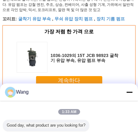
다. 유압 펌프는 강철 엔진, 주조, 상승, 컨베이어, 사출 성형 기계, 가위에서 일반적
으로 각인 압박, 믹서, 포크리프트, 깔판 잭 및 더 많은 것 있고
굴착기 유압 부속
무쇠 유압 장치 펌프
장치 기름 펌프
꼬리표:
,
,
가장 저렴 한 가격 으로
1036-1029의 15T JCB 98923 굴착
기 유압 부속, 유압 펌프 부속
계속하다
Wang
JCB 유압 펌프
더 많은 것
1:33 AM
Good day, what product are you looking for?
026년 P
강철 엔진을 위한
1036-1029의 15T
주문을 받아서 만
JCB 유압
 JCB
주문품 JCB 유압
JCB 98923 굴착기
들어진 크기 JCB
프 EC4