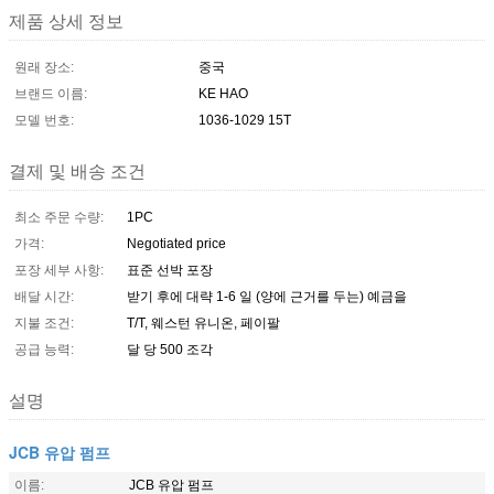
제품 상세 정보
원래 장소:
중국
브랜드 이름:
KE HAO
모델 번호:
1036-1029 15T
결제 및 배송 조건
최소 주문 수량:
1PC
가격:
Negotiated price
포장 세부 사항:
표준 선박 포장
배달 시간:
받기 후에 대략 1-6 일 (양에 근거를 두는) 예금을
지불 조건:
T/T, 웨스턴 유니온, 페이팔
공급 능력:
달 당 500 조각
설명
JCB 유압 펌프
이름:
JCB 유압 펌프