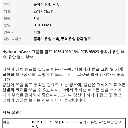
유형:
굴착기 유압 부속
자료:
스테인리스강
보증:
1 년
모델:
JCB 98923
맞추다:
지원
굴착기 유압 부속
무쇠 유압 장치 펌프
하이 라이트:
,
HydraulicGear
고품질
펌프
1036-1029 15의 JCB 98923 굴착기 유압 부
속, 유압 펌프 부속
당신이 장치 펌프를 필요로 하는 경우에, 저희에게
펌프 그림 및 기계
모형을
보내십시오, 그렇게 함으로 우리는 그것을 쉽게 검사해서 좋습
니다.
당신이 유압 펌프 부속을 필요로 하는 경우에, 당신은 저희에게
피스톤
신발의 크기를
보낼 수 있습니다, 그래서 우리는 피스톤 신발 크기에
따라 부속을 검사해서 좋습니다, 그러나 당신이 저에게 펌프 및 펌프
그림의 명찰을 보내는 경우에 더 나을 것입니다,
제품 설명:
이름
1036-1029의 15의 JCB 98923 굴착기 유압 부속, 유압 펌프
부속