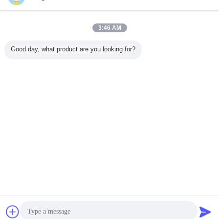
지금 문의
유압 장치 펌프/2P 9239 장전기 유압 펌프 1 년 보장
3:46 AM
지금 문의
Good day, what product are you looking for?
1 / 4
언어를 바꾸십시오
Korean
홈
|
우리 에 관한 것
|
저희와 연락
|
사이트맵
|
Privacy Policy
탁상용 전망
Copyright © 2019 - 2026 Guangzhou kehao Pump Manufacturing Co., Ltd..
All rights reserved.
잡담
견적 요청