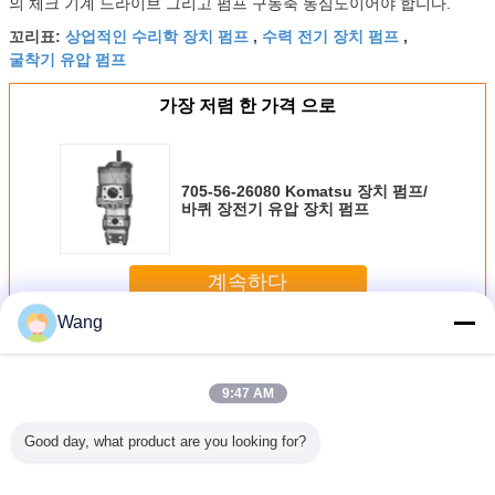
의 체크 기계 드라이브 그리고 펌프 구동축 동심도이어야 합니다.
상업적인 수리학 장치 펌프
수력 전기 장치 펌프
꼬리표:
,
,
굴착기 유압 펌프
가장 저렴 한 가격 으로
705-56-26080 Komatsu 장치 펌프/
바퀴 장전기 유압 장치 펌프
계속하다
Wang
유압 기어 펌프
더 많은 것
9:47 AM
Good day, what product are you looking for?
 JHP 수
유압 기어 펌프
JCB 유압 기어 펌
사용자 정의
Forklift /
어 펌프
JHP 시리즈 고압
프 JCB36+29 플랫
HY8J8813수압 기
gear pum