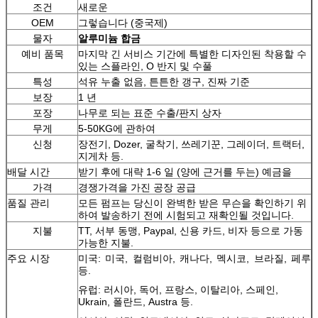
조건
새로운
OEM
그렇습니다 (중국제)
물자
알루미늄 합금
예비 품목
마지막 긴 서비스 기간에 특별한 디자인된 착용할 수
있는 스플라인, O 반지 및 수풀
특성
석유 누출 없음, 튼튼한 갱구, 진짜 기준
보장
1 년
포장
나무로 되는 표준 수출/판지 상자
무게
5-50KG에 관하여
신청
장전기, Dozer, 굴착기, 쓰레기꾼, 그레이더, 트랙터,
지게차 등.
배달 시간
받기 후에 대략 1-6 일 (양에 근거를 두는) 예금을
가격
경쟁가격을 가진 공장 공급
품질 관리
모든 펌프는 당신이 완벽한 받은 무슨을 확인하기 위
하여 발송하기 전에 시험되고 재확인될 것입니다.
지불
TT, 서부 동맹, Paypal, 신용 카드, 비자 등으로 가동
가능한 지불.
주요 시장
미국: 미국, 컬럼비아, 캐나다, 멕시코, 브라질, 페루
등.
유럽: 러시아, 독어, 프랑스, 이탈리아, 스페인,
Ukrain, 폴란드, Austra 등.