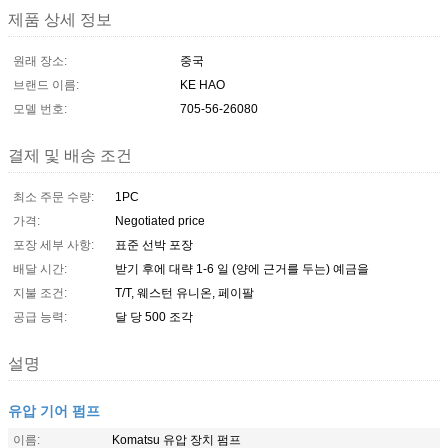
제품 상세 정보
원래 장소:
중국
브랜드 이름:
KE HAO
모델 번호:
705-56-26080
결제 및 배송 조건
최소 주문 수량:
1PC
가격:
Negotiated price
포장 세부 사항:
표준 선박 포장
배달 시간:
받기 후에 대략 1-6 일 (양에 근거를 두는) 예금을
지불 조건:
T/T, 웨스턴 유니온, 페이팔
공급 능력:
달 당 500 조각
설명
유압 기어 펌프
이름:
Komatsu 유압 장치 펌프