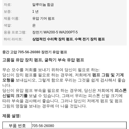
자료:
알루미늄 합금
보증:
1 년
제품 이름:
유압 기어 펌프
색깔:
은
응용 프로그램:
장전기 WA200-5 WA200PT-5
상업적인 수리학 장치 펌프
수력 전기 장치 펌프
하이 라이트:
,
중간 고압 705-56-26080 장전기 유압 펌프
고품질 유압 장치 펌프, 굴착기 부속 유압 펌프
무슨 모수를 저희를 보내기 위하여 당신이 필요로 하는:
당신이 장치 펌프를 필요로 하는 경우에, 저희에게
펌프 그림 및 기계
모형을
보내십시오, 그렇게 함으로 우리는 그것을 쉽게 검사해서 좋습
니다.
당신이 유압 펌프 부속을 필요로 하는 경우에, 당신은 저희에게
피스톤
신발의 크기를
보낼 수 있습니다, 그래서 우리는 피스톤 신발 크기에
따라 부속을 검사해서 좋습니다, 그러나 당신이 저에게 펌프 및 펌프
그림의 명찰을 보내는 경우에 더 나을 것입니다.
제품 설명:
부품 번호
705-56-26080