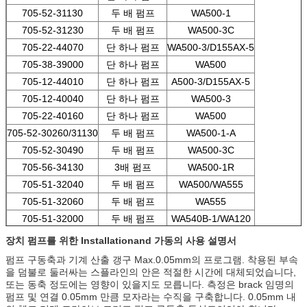
705-52-31130
두 배 펌프
WA500-1
705-52-31230
두 배 펌프
WA500-3C
705-22-44070
단 하나 펌프
WA500-3/D155AX-5
705-38-39000
단 하나 펌프
WA500
705-12-44010
단 하나 펌프
A500-3/D155AX-5
705-12-40040
단 하나 펌프
WA500-3
705-22-40160
단 하나 펌프
WA500
705-52-30260/31130
두 배 펌프
WA500-1-A
705-52-30490
두 배 펌프
WA500-3C
705-56-34130
3배 펌프
WA500-1R
705-51-32040
두 배 펌프
WA500/WA555
705-51-32060
두 배 펌프
WA555
705-51-32000
두 배 펌프
WA540B-1/WA120
장치 펌프를 위한 Installationand 가동의 사용 설명서
펌프 구동축과 기계 산출 갱구 Max.0.05mm의 프로그램. 착용된 부속
을 덤불로 둘러싸는 스플라인의 안은 적절한 시간에 대체되었습니다,
또는 동축 정도에는 영향이 있을지도 모릅니다. 측정은 brack 임명의
펌프 및 연결 0.05mm 만큼 모자라는 수직을 구축합니다. 0.05mm 내