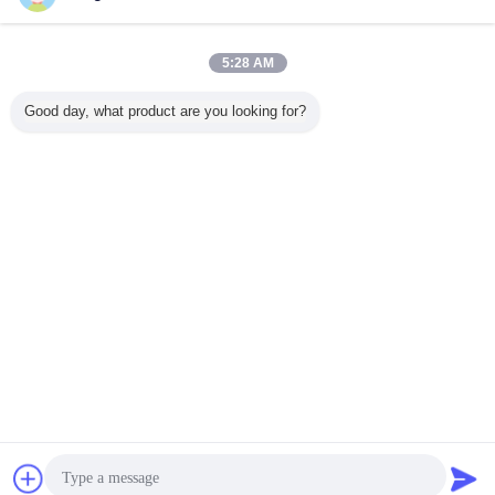
지금 문의
07444-66103 HYDRAULIC PUMP A. KOMATSU
5:28 AM
parts D80A, D80E, D80P, D85A, D85E, D85P
HYDRAULIC
지금 문의
Good day, what product are you looking for?
1 / 10
언어를 바꾸십시오
Korean
홈
|
우리 에 관한 것
|
저희와 연락
|
사이트맵
|
Privacy Policy
탁상용 전망
Copyright © 2019 - 2026 Guangzhou kehao Pump Manufacturing Co., Ltd..
All rights reserved.
잡담
견적 요청