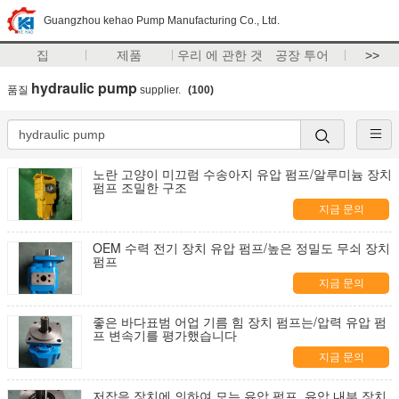
Guangzhou kehao Pump Manufacturing Co., Ltd.
집
제품
우리 에 관한 것
공장 투어
>>
hydraulic pump
품질
supplier.
(100)
노란 고양이 미끄럼 수송아지 유압 펌프/알루미늄 장치
펌프 조밀한 구조
지금 문의
OEM 수력 전기 장치 유압 펌프/높은 정밀도 무쇠 장치
펌프
지금 문의
좋은 바다표범 어업 기름 힘 장치 펌프는/압력 유압 펌
프 변속기를 평가했습니다
지금 문의
저잡음 장치에 의하여 모는 유압 펌프, 유압 내부 장치