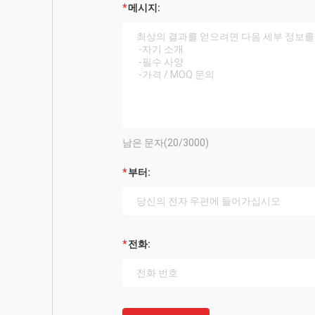
메시지:
남은 문자(
20
/3000)
부터:
전화: