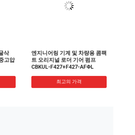
 굴삭
엔지니어링 기계 및 차량용 콤팩
펌프 A
 중고압
트 오리지널 로더 기어 펌프
KOM
CBKUL-F427+F427-AFΦL
WA2
최고의 가격