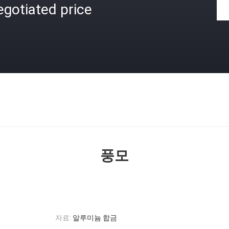
gotiated price
격
풍모
자료:
알루미늄 합금