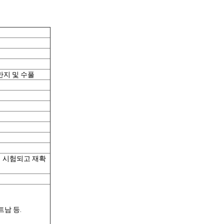
반지 및 수풀
에 시험되고 재확
.
트남 등.