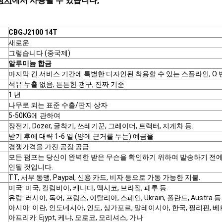
 장치
에서 사용될 수 있습니다
.
CBGJ2100 14T
새로운
그렇습니다 (중국제)
알루미늄 합금
마지막 긴 서비스 기간에 특별한 디자인된 착용할 수 있는 스플라인, O 
석유 누출 없음, 튼튼한 갱구, 진짜 기준
1 년
나무로 되는 표준 수출/판지 상자
5-50KG에 관하여
장전기, Dozer, 굴착기, 쓰레기꾼, 그레이더, 트랙터, 지게차 등.
받기 후에 대략 1-6 일 (양에 근거를 두는) 예금을
경쟁가격을 가진 공장 공급
모든 펌프는 당신이 완벽한 받은 무슨을 확인하기 위하여 발송하기 전
인될 것입니다.
TT, 서부 동맹, Paypal, 신용 카드, 비자 등으로 가동 가능한 지불.
미국: 미국, 컬럼비아, 캐나다, 멕시코, 브라질, 페루 등.
유럽: 러시아, 독어, 프랑스, 이탈리아, 스페인, Ukrain, 폴란드, Austra 등
아시아: 이란, 인도네시아, 인도, 싱가포르, 말레이시아, 한국, 필리핀, 베
아프리카: Ejypt, 케냐, 모로코, 모리셔스, 가나