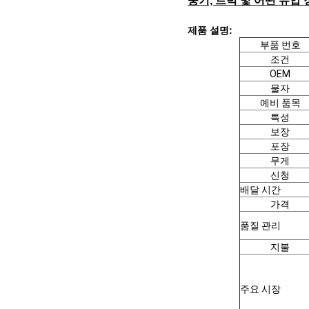
중기, 트럭 및 어떤 유압
제품 설명:
부품 번호
조건
OEM
물자
예비 품목
특성
보장
포장
무게
신청
배달 시간
가격
품질 관리
지불
주요 시장