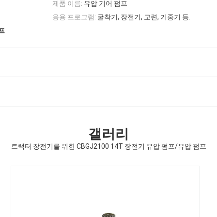
제품 이름:
유압 기어 펌프
응용 프로그램:
굴착기, 장전기, 교련, 기중기 등.
프
갤러리
트랙터 장전기를 위한 CBGJ2100 14T 장전기 유압 펌프/유압 펌프