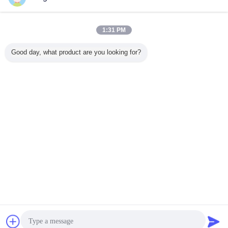
연락처
CBW+FA-E432-AFX Forklift Gear Pump / Hydraulic
1:31 PM
Gear Pump OEM Service
연락처
Good day, what product are you looking for?
1 / 8
언어를 바꾸십시오
Korean
홈
|
우리 에 관한 것
|
저희와 연락
|
사이트맵
|
Privacy Policy
탁상용 전망
Copyright © 2019 - 2026 Guangzhou kehao Pump Manufacturing Co., Ltd..
All rights reserved.
잡담
견적 요청