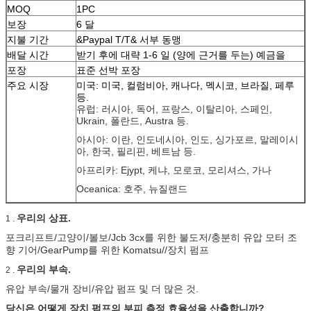
MOQ
1PC
보장
6 달
지불 기간
&Paypal T/T& 서부 동맹
배달 시간
받기 후에 대략 1-6 일 (양에 근거를 두는) 예금을
포장
표준 선박 포장
주요 시장
미국: 미국, 컬럼비아, 캐나다, 멕시코, 브라질, 페루
등.
유럽: 러시아, 독어, 프랑스, 이탈리아, 스페인,
Ukrain, 폴란드, Austra 등.
아시아: 이란, 인도네시아, 인도, 싱가포르, 말레이시
아, 한국, 필리핀, 베트남 등.
아프리카: Ejypt, 케냐, 모로코, 모리셔스, 가나
Oceanica: 호주, 뉴질랜드
우리의 상표.
1 .
포크리프트/고양이/볼보/Jcb 3cx를 위한 불도저/충분히 유압 모터 조
향 기어/GearPump를 위한 Komatsu//장치 펌프
우리의 부속.
2 .
유압 부속/물개 장비/유압 펌프 및 더 많은 것.
당신은 어떻게 장치 펌프의 부피 측정 효율성을 산출합니까?