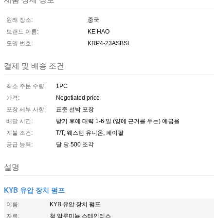
원래 장소:
중국
브랜드 이름:
KE HAO
모델 번호:
KRP4-23ASBSL
결제 및 배송 조건
최소 주문 수량:
1PC
가격:
Negotiated price
포장 세부 사항:
표준 선박 포장
배달 시간:
받기 후에 대략 1-6 일 (양에 근거를 두는) 예금을
지불 조건:
T/T, 웨스턴 유니온, 페이팔
공급 능력:
달 당 500 조각
설명
KYB 유압 장치 펌프
이름:
KYB 유압 장치 펌프
자료:
철 알루미늄 스테인리스