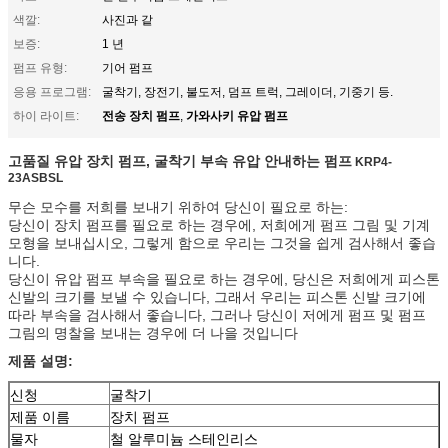
색깔:
사진과 같
보증:
1 년
펌프 유형:
기어 펌프
응용 프로그램:
굴착기, 장전기, 불도저, 덤프 트럭, 그레이더, 기중기 등.
전송 장치 펌프
가와사키 유압 펌프
하이 라이트:
,
고품질 유압 장치 펌프, 굴착기 부속 유압 안내하는 펌프
KRP4-
23ASBSL
무슨 모수를 저희를 보내기 위하여 당신이 필요로 하는:
당신이 장치 펌프를 필요로 하는 경우에, 저희에게 펌프 그림 및 기계
모형을 보내십시오, 그렇게 함으로 우리는 그것을 쉽게 검사해서 좋습
니다.
당신이 유압 펌프 부속을 필요로 하는 경우에, 당신은 저희에게 피스톤
신발의 크기를 보낼 수 있습니다, 그래서 우리는 피스톤 신발 크기에
따라 부속을 검사해서 좋습니다, 그러나 당신이 저에게 펌프 및 펌프
그림의 명찰을 보내는 경우에 더 나을 것입니다
제품 설명:
신청
굴착기
제품 이름
장치 펌프
물자
철 알루미늄 스테인리스