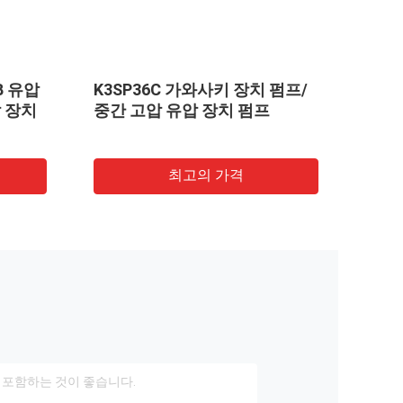
YB 유압
K3SP36C 가와사키 장치 펌프/
철 
 장치
중간 고압 유압 장치 펌프
NAB
60+
압 기
비용
최고의 가격