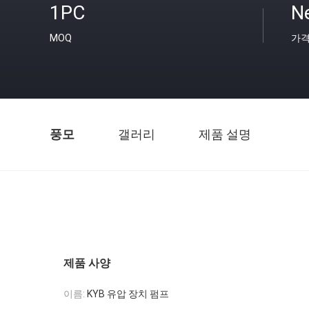
1PC
Ne
MOQ
가
풍모
갤러리
제품 설명
제품 사양
이름:
KYB 유압 장치 펌프