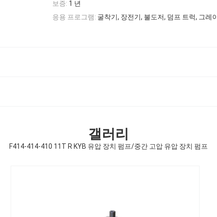
보증:
1 년
응용 프로그램:
굴착기, 장전기, 불도저, 덤프 트럭, 그레이
갤러리
F414-414-410 11T R KYB 유압 장치 펌프/중간 고압 유압 장치 펌프