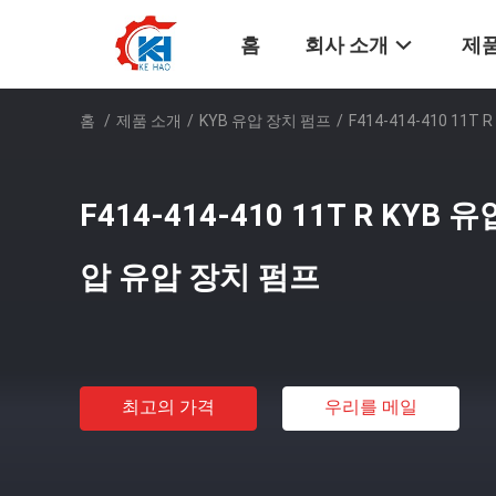
홈
회사 소개
제품
홈
/
제품 소개
/
KYB 유압 장치 펌프
/
F414-414-410 1
F414-414-410 11T R KY
압 유압 장치 펌프
최고의 가격
우리를 메일