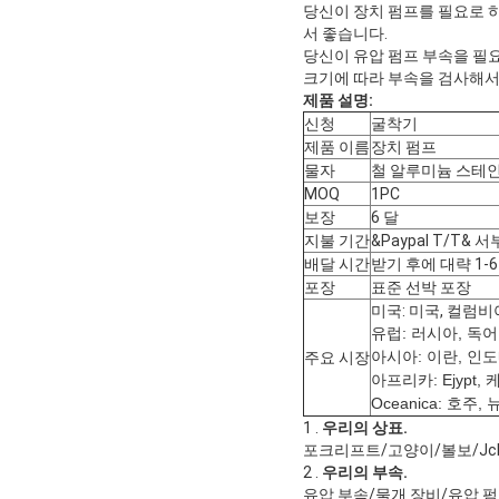
당신이 장치 펌프를 필요로 하
서 좋습니다.
당신이 유압 펌프 부속을 필요
크기에 따라 부속을 검사해서
제품 설명:
신청
굴착기
제품 이름
장치 펌프
물자
철 알루미늄 스테
MOQ
1PC
보장
6 달
지불 기간
&Paypal T/T& 
배달 시간
받기 후에 대략 1-
포장
표준 선박 포장
미국: 미국, 컬럼비아
유럽: 러시아, 독어, 
아시아: 이란, 인도
주요 시장
아프리카: Ejypt,
Oceanica: 호주
1 .
우리의 상표.
포크리프트/고양이/볼보/Jcb 
2 .
우리의 부속.
유압 부속/물개 장비/유압 펌프