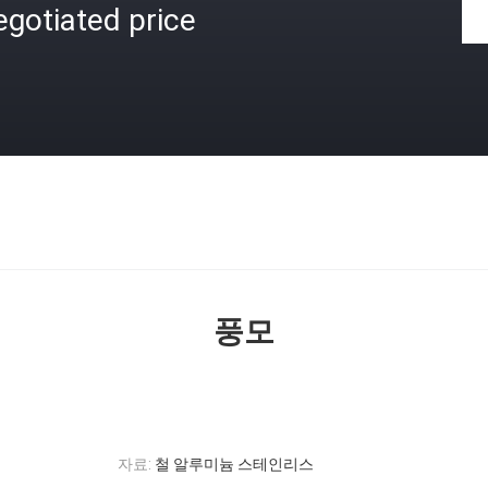
gotiated price
격
풍모
자료:
철 알루미늄 스테인리스