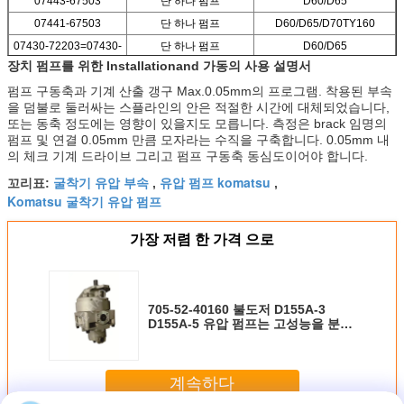
07443-67503
단 하나 펌프
D60/D65
07441-67503
단 하나 펌프
D60/D65/D70TY160
07430-72203=07430-
단 하나 펌프
D60/D65
72202
장치 펌프를 위한 Installationand 가동의 사용 설명서
펌프 구동축과 기계 산출 갱구 Max.0.05mm의 프로그램. 착용된 부속
을 덤불로 둘러싸는 스플라인의 안은 적절한 시간에 대체되었습니다,
또는 동축 정도에는 영향이 있을지도 모릅니다. 측정은 brack 임명의
펌프 및 연결 0.05mm 만큼 모자라는 수직을 구축합니다. 0.05mm 내
의 체크 기계 드라이브 그리고 펌프 구동축 동심도이어야 합니다.
굴착기 유압 부속
유압 펌프 komatsu
꼬리표:
,
,
Komatsu 굴착기 유압 펌프
가장 저렴 한 가격 으로
705-52-40160 불도저 D155A-3
D155A-5 유압 펌프는 고성능을 분해
합니다
계속하다