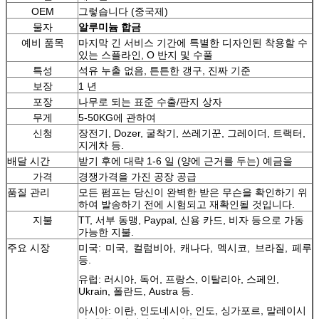
OEM
그렇습니다 (중국제)
물자
알루미늄 합금
예비 품목
마지막 긴 서비스 기간에 특별한 디자인된 착용할 수
있는 스플라인, O 반지 및 수풀
특성
석유 누출 없음, 튼튼한 갱구, 진짜 기준
보장
1 년
포장
나무로 되는 표준 수출/판지 상자
무게
5-50KG에 관하여
신청
장전기, Dozer, 굴착기, 쓰레기꾼, 그레이더, 트랙터,
지게차 등.
배달 시간
받기 후에 대략 1-6 일 (양에 근거를 두는) 예금을
가격
경쟁가격을 가진 공장 공급
품질 관리
모든 펌프는 당신이 완벽한 받은 무슨을 확인하기 위
하여 발송하기 전에 시험되고 재확인될 것입니다.
지불
TT, 서부 동맹, Paypal, 신용 카드, 비자 등으로 가동
가능한 지불.
주요 시장
미국: 미국, 컬럼비아, 캐나다, 멕시코, 브라질, 페루
등.
유럽: 러시아, 독어, 프랑스, 이탈리아, 스페인,
Ukrain, 폴란드, Austra 등.
아시아: 이란, 인도네시아, 인도, 싱가포르, 말레이시