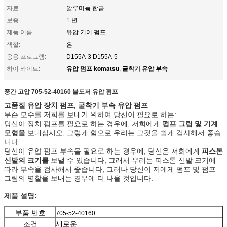
자료:
알루미늄 합금
보증:
1 년
제품 이름:
유압 기어 펌프
색깔:
은
응용 프로그램:
D155A-3 D155A-5
유압 펌프 komatsu
굴착기 유압 부속
하이 라이트:
,
중간 고압 705-52-40160 불도저 유압 펌프
고품질 유압 장치 펌프, 굴착기 부속 유압 펌프
무슨 모수를 저희를 보내기 위하여 당신이 필요로 하는:
당신이 장치 펌프를 필요로 하는 경우에, 저희에게
펌프 그림 및 기계
모형을
보내십시오, 그렇게 함으로 우리는 그것을 쉽게 검사해서 좋습
니다.
당신이 유압 펌프 부속을 필요로 하는 경우에, 당신은 저희에게
피스톤
신발의 크기를
보낼 수 있습니다, 그래서 우리는 피스톤 신발 크기에
따라 부속을 검사해서 좋습니다, 그러나 당신이 저에게 펌프 및 펌프
그림의 명찰을 보내는 경우에 더 나을 것입니다.
제품 설명:
부품 번호
705-52-40160
조건
새로운