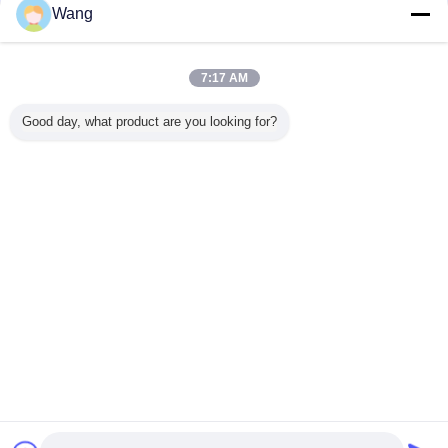
Wang
코마츠 장치 펌프
더 많은 것
7:17 AM
Good day, what product are you looking for?
-4 708-
장전기 코마츠 장
알루미늄 합금 코
705-11-33011
Komatsu
70 코마츠
치 펌프 705-21-
마츠 장치 펌프
Komatsu 장치 펌
프 705-52
 펌프
28270
23B-60-11100
프 GD605A
유압 펌프
GD655A WA100
OD
WA100SS
WA100SSS
언어를 바꾸십시오
WA120 WA120L
WR11 WR11SS
Korean
홈
|
우리 에 관한 것
|
저희와 연락
|
사이트맵
|
Privacy Policy
탁상용 전망
Copyright © 2019 - 2026 Guangzhou kehao Pump Manufacturing Co., Ltd..
All rights reserved.