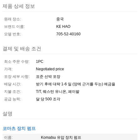
제품 상세 정보
원래 장소:
중국
브랜드 이름:
KE HAO
모델 번호:
705-52-40160
결제 및 배송 조건
최소 주문 수량:
1PC
가격:
Negotiated price
포장 세부 사항:
표준 선박 포장
배달 시간:
받기 후에 대략 1-6 일 (양에 근거를 두는) 예금을
지불 조건:
T/T, 웨스턴 유니온, 페이팔
공급 능력:
달 당 500 조각
설명
코마츠 장치 펌프
이름:
Komatsu 유압 장치 펌프