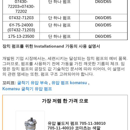
07430-
단 하나 펌프
D60/D65
72203=07430-
72202
07432-71203
단 하나 펌프
D60/D85
6Y-75-24000
단 하나 펌프
D60/D85
(07432-71203)
175-13-23500
단 하나 펌프
D60/D85
705-51-20800
두 배 펌프
D65P-12
장치 펌프를 위한 Installationand 가동의 사용 설명서
705-51-20930
두 배 펌프
D65P-12
705-51-20830
두 배 펌프
D65WX-15 D70LE-12
개발된 기업 시장에서는, 세련시키는 달성되는 장치 펌프의 예비 품목.
그러므로, 펌프를 사용하기 전에 가동을 가진 깨끗한 기름의 체크. 임
명은 장치 펌프의 공장도 값 기술적인 문서에 따라 이어야, 이 설명서
의 관련 명세는 또한, 펌프 구조 고려되어야 합니다.
굴착기 유압 부속
유압 펌프 komatsu
꼬리표:
,
,
Komatsu 굴착기 유압 펌프
가장 저렴 한 가격 으로
유압 불도저 펌프 705-11-38010
705-11-40010 코마츠는 색깔