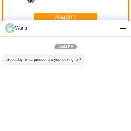
계속하다
Wang
코마츠 장치 펌프
더 많은 것
12:03 PM
Good day, what product are you looking for?
-4 708-
장전기 코마츠 장
알루미늄 합금 코
705-11-33011
Komatsu
70 코마츠
치 펌프 705-21-
마츠 장치 펌프
Komatsu 장치 펌
프 705-52
 펌프
28270
23B-60-11100
프 GD605A
유압 펌프
GD655A WA100
OD
WA100SS
WA100SSS
언어를 바꾸십시오
WA120 WA120L
WR11 WR11SS
Korean
홈
|
우리 에 관한 것
|
저희와 연락
|
사이트맵
|
Privacy Policy