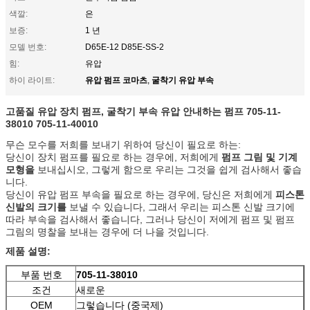
색깔:
은
보증:
1 년
모델 번호:
D65E-12 D85E-SS-2
힘:
유압
유압 펌프 코마츠
굴착기 유압 부속
하이 라이트:
,
고품질 유압 장치 펌프, 굴착기 부속 유압 안내하는 펌프
705-11-
38010 705-11-40010
무슨 모수를 저희를 보내기 위하여 당신이 필요로 하는:
당신이 장치 펌프를 필요로 하는 경우에, 저희에게
펌프 그림 및 기계
모형을
보내십시오, 그렇게 함으로 우리는 그것을 쉽게 검사해서 좋습
니다.
당신이 유압 펌프 부속을 필요로 하는 경우에, 당신은 저희에게
피스톤
신발의 크기를
보낼 수 있습니다, 그래서 우리는 피스톤 신발 크기에
따라 부속을 검사해서 좋습니다, 그러나 당신이 저에게 펌프 및 펌프
그림의 명찰을 보내는 경우에 더 나을 것입니다.
제품 설명:
부품 번호
705-11-38010
조건
새로운
OEM
그렇습니다 (중국제)