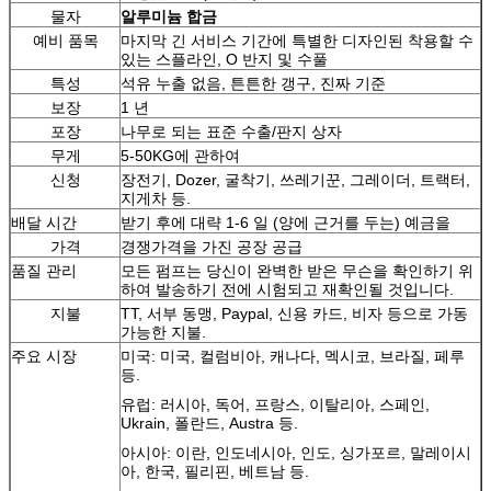
물자
알루미늄 합금
예비 품목
마지막 긴 서비스 기간에 특별한 디자인된 착용할 수
있는 스플라인, O 반지 및 수풀
특성
석유 누출 없음, 튼튼한 갱구, 진짜 기준
보장
1 년
포장
나무로 되는 표준 수출/판지 상자
무게
5-50KG에 관하여
신청
장전기, Dozer, 굴착기, 쓰레기꾼, 그레이더, 트랙터,
지게차 등.
배달 시간
받기 후에 대략 1-6 일 (양에 근거를 두는) 예금을
가격
경쟁가격을 가진 공장 공급
품질 관리
모든 펌프는 당신이 완벽한 받은 무슨을 확인하기 위
하여 발송하기 전에 시험되고 재확인될 것입니다.
지불
TT, 서부 동맹, Paypal, 신용 카드, 비자 등으로 가동
가능한 지불.
주요 시장
미국: 미국, 컬럼비아, 캐나다, 멕시코, 브라질, 페루
등.
유럽: 러시아, 독어, 프랑스, 이탈리아, 스페인,
Ukrain, 폴란드, Austra 등.
아시아: 이란, 인도네시아, 인도, 싱가포르, 말레이시
아, 한국, 필리핀, 베트남 등.