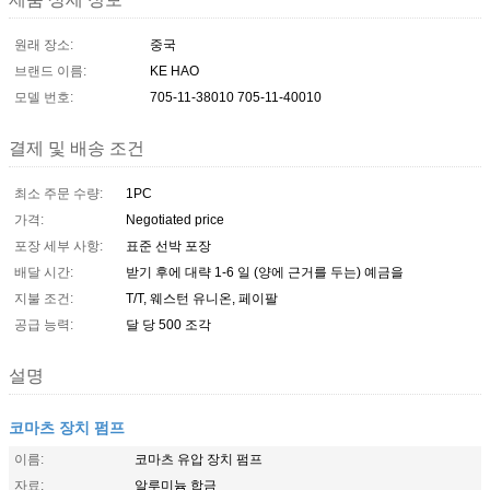
원래 장소:
중국
브랜드 이름:
KE HAO
모델 번호:
705-11-38010 705-11-40010
결제 및 배송 조건
최소 주문 수량:
1PC
가격:
Negotiated price
포장 세부 사항:
표준 선박 포장
배달 시간:
받기 후에 대략 1-6 일 (양에 근거를 두는) 예금을
지불 조건:
T/T, 웨스턴 유니온, 페이팔
공급 능력:
달 당 500 조각
설명
코마츠 장치 펌프
이름:
코마츠 유압 장치 펌프
자료:
알루미늄 합금