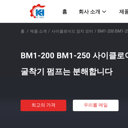
홈
회사 소개
제품
홈
/
제품 소개
/
사이클로이드 장치 모터
/
BM1-200 BM
BM1-200 BM1-250 사이클
굴착기 펌프는 분해합니다
최고의 가격
우리를 메일