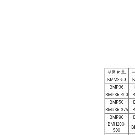
부품 번호.
BMM8-50
B
BMP36
BMP36-400
BMP50
BMR36-375
BMP80
BMH200-
B
500