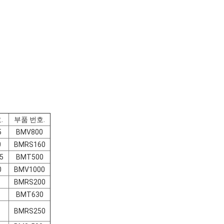
.
부품 번호.
5
BMV800
0
BMRS160
5
BMT500
0
BMV1000
BMRS200
BMT630
BMRS250