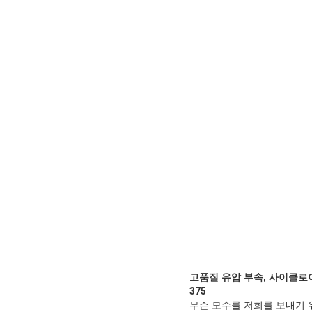
고품질 유압 부속,
사이클로
375
무슨 모수를 저희를 보내기 