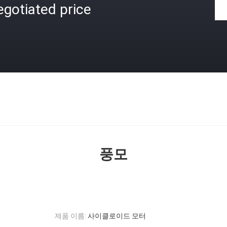
gotiated price
격
풍모
제품 이름:
사이클로이드 모터