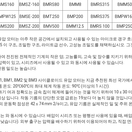
BMS160
BMSZ-160
BMRS80
BMM8
BMRS315
BMM50
MPW125
BMSE-200
BMT250
BMP200
BMRS375
BMPW16
BMS200
BMSZ-200
BMV500
BMM12.5
BMRS 100
BMP25
유압 모터는 아주 작은 공간에서 설치되고 사용될 수 있는 마이크로 갱구 흐
≤ 5 이 구조, 조밀한 구조, 라이트급 선수, 고성능 조밀도를 채택하십시오.
여 전진된 전체적인 기계의 작은 양, 고능률의, 고속 및 장수를 지키기 위
압력이 있고, 시리즈에서 사용될 수 있고 와 동시에 사용될 수 있습니다.
전원 밀도는 높습니다.
 BMP1, BM1, BM2 및 BM3 사이클로이드 유압 모터는 지금 추천된 최선 국가
온도: 20℃60℃의 최대 체계 작동 온도: 90℃ (이상의 1 시간).
기 여과 정확도는 금속 칩이 체계에 들어가는 것을 막기 위하여 10 ≤ 30 
 입니다. 작동 기름의 단단한 오염 급료는 19보다 더 높지 않을 것입니다 ~
의 운동학 점성은 42 ≤ 74 mm 2/s이고, 유압 기름은 실제적인 일 및 주
 와 동시에 수 있습니다. 배압이 시리즈 또는 평행선 사용에 있을 때, 배압
 더 낮습니다). 외부 출구는 압력을 배수하기 위하여 이용되어야 하고, 직접