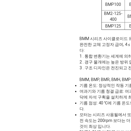
BMP100
BM2-125-
B
400
BMP125
BMM 시리즈 사이클로이드 
완전한 교체 고정자 급여, 4 
다:
1 .
통합 변환기는 세계에 의하
2 .
갱구 물개에는 높은 방위 
3 .
구조 디자인은 전진되고 
BMM, BMP, BMR, BMH,
기름 온도: 정상적인 작동 기름 
여과기와 기름 청결 급료: 여과
닥에 자석 구획을 설치하게 최상
기름 점성: 40 ℃에 기름 온도
다.
모터는 시리즈 사용될에서 또는
전 속도는 200rpm 보다는
것이 최상 입니다.