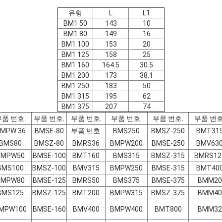
유형
L
L1
BM1 50
143
10
BM1 80
149
16
BM1 100
153
20
BM1 125
158
25
BM1 160
164.5
30.5
BM1 200
173
38.1
BM1 250
183
50
BM1 315
195
62
BM1 375
207
74
부품 번호.
부품 번호.
부품 번호.
부품 번호.
부품 번호.
부품 번호
MPW 36
BMSE-80
부품 번호.
BMS250
BMSZ-250
BMT31
BMS80
BMSZ-80
BMRS36
BMPW200
BMSE-250
BMV63
BMPW50
BMSE-100
BMT160
BMS315
BMSZ-315
BMRS12
BMS100
BMSZ-100
BMV315
BMPW250
BMSE-315
BMT40
BMPW80
BMSE-125
BMRS50
BMS375
BMSE-375
BMM20
BMS125
BMSZ-125
BMT200
BMPW315
BMSZ-375
BMM40
MPW100
BMSE-160
BMV400
BMPW400
BMT800
BMM32