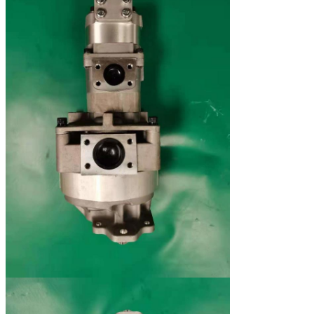
705-55-13020
크레인 LW100
14.352
SAL25+6+22
705-55-34560
FORKLIT FD250
42
705-55-43040
WA600, WD600
48
SAL160+100+32 Ｈ