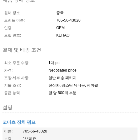
원래 장소:
중국
브랜드 이름:
705-56-43020
인증:
OEM
모델 번호:
KEHAO
결제 및 배송 조건
최소 주문 수량:
1대 pc
가격:
Negotiated price
포장 세부 사항:
일반 배송 패키지
지불 조건:
전신환, 웨스턴 유니온, 페이팔
공급 능력:
달 당 500개 부분
설명
코마츠 장치 펌프
이름:
705-56-43020
보증:
1년이요