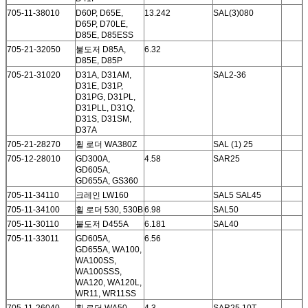
705-11-38010
D60P, D65E,
13.242
SAL(3)080
D65P, D70LE,
D85E, D85ESS
705-21-32050
불도저 D85A,
6.32
D85E, D85P
705-21-31020
D31A, D31AM,
SAL2-36
D31E, D31P,
D31PG, D31PL,
D31PLL, D31Q,
D31S, D31SM,
D37A
705-21-28270
휠 로더 WA380Z
SAL (1) 25
705-12-28010
GD300A,
4.58
SAR25
GD605A,
GD655A, GS360
705-11-34110
크레인 LW160
SAL5 SAL45
705-11-34100
휠 로더 530, 530B
6.98
SAL50
705-11-30110
불도저 D455A
6.181
SAL40
705-11-33011
GD605A,
6.56
GD655A, WA100,
WA100SS,
WA100SSS,
WA120, WA120L,
WR11, WR11SS
705-11-26040
휠 로더 WA50
4.3
SAR25 10T