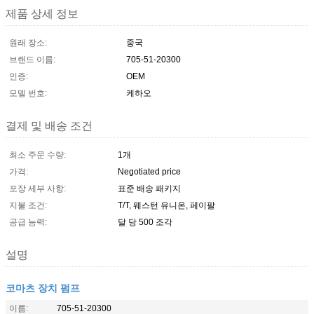
제품 상세 정보
원래 장소:
중국
브랜드 이름:
705-51-20300
인증:
OEM
모델 번호:
케하오
결제 및 배송 조건
최소 주문 수량:
1개
가격:
Negotiated price
포장 세부 사항:
표준 배송 패키지
지불 조건:
T/T, 웨스턴 유니온, 페이팔
공급 능력:
달 당 500 조각
설명
코마츠 장치 펌프
이름:
705-51-20300