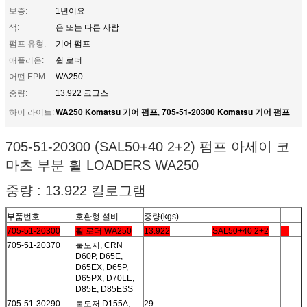
보증:
1년이요
색:
은 또는 다른 사람
펌프 유형:
기어 펌프
애플리온:
휠 로더
어떤 EPM:
WA250
중량:
13.922 크그스
WA250 Komatsu 기어 펌프
705-51-20300 Komatsu 기어 펌프
하이 라이트:
,
705-51-20300 (SAL50+40 2+2) 펌프 아세이 코
마츠 부분 휠 LOADERS WA250
중량 : 13.922 킬로그램
부품번호
호환형 설비
중량(kgs)
705-51-20300
휠 로더 WA250
13.922
SAL50+40 2+2
705-51-20370
불도저, CRN
D60P, D65E,
D65EX, D65P,
D65PX, D70LE,
D85E, D85ESS
705-51-30290
불도저 D155A,
29