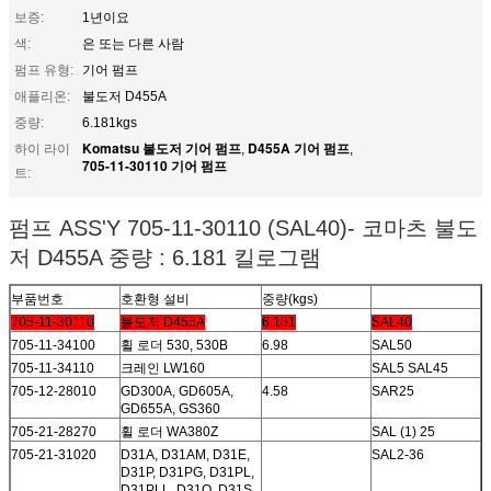
보증:
1년이요
색:
은 또는 다른 사람
펌프 유형:
기어 펌프
애플리온:
불도저 D455A
중량:
6.181kgs
Komatsu 불도저 기어 펌프
D455A 기어 펌프
하이 라이
,
,
705-11-30110 기어 펌프
트:
펌프 ASS'Y 705-11-30110 (SAL40)- 코마츠 불도
저 D455A 중량 : 6.181 킬로그램
부품번호
호환형 설비
중량(kgs)
705-11-30110
불도저 D455A
6.181
SAL40
705-11-34100
휠 로더 530, 530B
6.98
SAL50
705-11-34110
크레인 LW160
SAL5 SAL45
705-12-28010
GD300A, GD605A,
4.58
SAR25
GD655A, GS360
705-21-28270
휠 로더 WA380Z
SAL (1) 25
705-21-31020
D31A, D31AM, D31E,
SAL2-36
D31P, D31PG, D31PL,
D31PLL, D31Q, D31S,