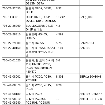
D31SM, D37A
705-21-32050
불도저 D85A, D85E,
6.32
D85P
705-11-38010
D60P, D65E, D65P,
13.242
SAL(3)080
D70LE, D85E, D85ESS
705-22-26260
BULLDOZERS D41E
4.3
D41P 코마츠
705-22-28310
덤프트럭 HD465,
4.592
HD605
705-22-29000
불도저 D455A
5.75
SAR28 13T
705-22-40160
불도저 D155A D155AX
16.04
SAR100
덤프트럭 HM400 코마
츠
705-40-01020
불도저, 휠 로더 D-시리
3.6
즈와 HM300, PC60,
PC70, WA380/380Z/
430/470
705-41-08001
굴삭기 PC20, PC30,
8.301
SBR(1)-10+10+8
PC38UU
705-41-08070
굴삭기 PC10, PC15,
8.26
PC20
705-41-08180
굴삭기 PC07
SBR10+10+6+2.5
705-41-08210
굴삭기 PC28UD,
10
SBR11+11+7+2.5
705-41-08240
PC28UG, PC28UU