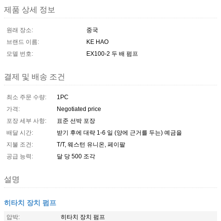
제품 상세 정보
원래 장소:
중국
브랜드 이름:
KE HAO
모델 번호:
EX100-2 두 배 펌프
결제 및 배송 조건
최소 주문 수량:
1PC
가격:
Negotiated price
포장 세부 사항:
표준 선박 포장
배달 시간:
받기 후에 대략 1-6 일 (양에 근거를 두는) 예금을
지불 조건:
T/T, 웨스턴 유니온, 페이팔
공급 능력:
달 당 500 조각
설명
히타치 장치 펌프
압박:
히타치 장치 펌프