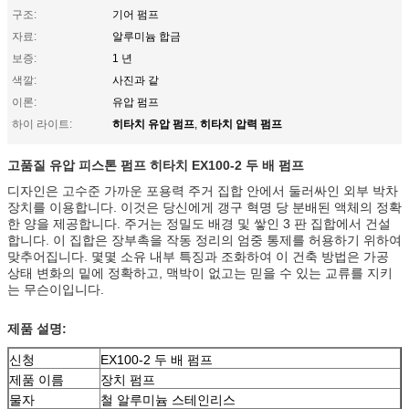
구조:
기어 펌프
자료:
알루미늄 합금
보증:
1 년
색깔:
사진과 같
이론:
유압 펌프
히타치 유압 펌프
히타치 압력 펌프
하이 라이트:
,
고품질 유압 피스톤 펌프
히타치 EX100-2 두 배 펌프
디자인은 고수준 가까운 포용력 주거 집합 안에서 둘러싸인 외부 박차
장치를 이용합니다. 이것은 당신에게 갱구 혁명 당 분배된 액체의 정확
한 양을 제공합니다. 주거는 정밀도 배경 및 쌓인 3 판 집합에서 건설
합니다. 이 집합은 장부촉을 작동 정리의 엄중 통제를 허용하기 위하여
맞추어집니다. 몇몇 소유 내부 특징과 조화하여 이 건축 방법은 가공
상태 변화의 밑에 정확하고, 맥박이 없고는 믿을 수 있는 교류를 지키
는 무슨이입니다.
제품 설명:
신청
EX100-2 두 배 펌프
제품 이름
장치 펌프
물자
철 알루미늄 스테인리스