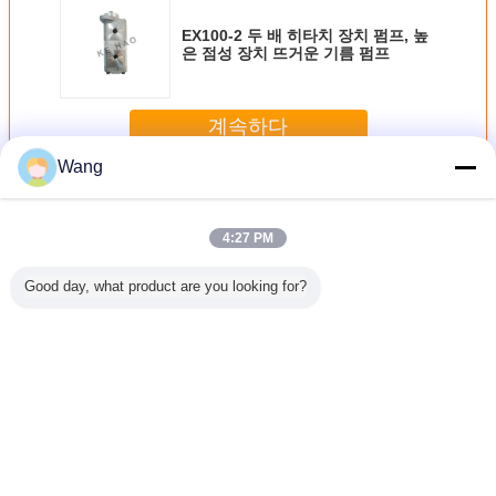
EX100-2 두 배 히타치 장치 펌프, 높
은 점성 장치 뜨거운 기름 펌프
계속하다
Wang
히타치 장치 펌프
더 많은 것
4:27 PM
Good day, what product are you looking for?
93 히타치
히타치 9218005
굴착기/건축기계를
CBTL-F416 F416-
프 알루미
유압 장치 기름 펌
위한 CBTL-F410-
AFΦ 세겹 장치 펌
물자 1개
프, 무쇠 장치 펌프
F410-AL5Φ 히타
프, 주문품 유압 장
보장
장수
치 장치 펌프
치 펌프
언어를 바꾸십시오
Korean