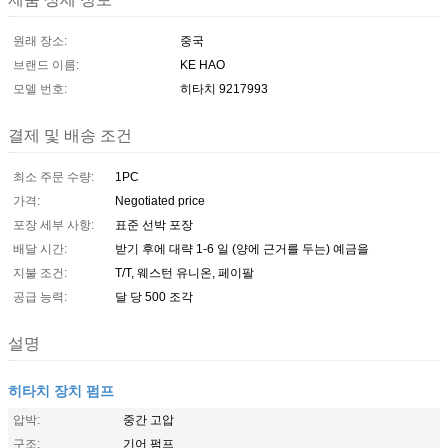
원래 장소:
중국
브랜드 이름:
KE HAO
모델 번호:
히타치 9217993
결제 및 배송 조건
최소 주문 수량:
1PC
가격:
Negotiated price
포장 세부 사항:
표준 선박 포장
배달 시간:
받기 후에 대략 1-6 일 (양에 근거를 두는) 예금을
지불 조건:
T/T, 웨스턴 유니온, 페이팔
공급 능력:
달 당 500 조각
설명
히타치 장치 펌프
압박:
중간 고압
구조:
기어 펌프