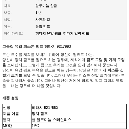
자료:
알루미늄 합금
보증:
1 년
색깔:
사진과 같
이론:
유압 펌프
히타치 유압 펌프
히타치 압력 펌프
하이 라이트:
,
고품질 유압 피스톤 펌프
히타치 9217993
무슨 모수를 저희를 보내기 위하여 당신이 필요로 하는:
당신이 장치 펌프를 필요로 하는 경우에, 저희에게
펌프 그림 및 기계 모형
을
보내십시오, 그렇게 함으로 우리는 그것을 쉽게 검사해서 좋습니다.
당신이 유압 펌프 부속을 필요로 하는 경우에, 당신은 저희에게
피스톤 신
발의 크기를
보낼 수 있습니다, 그래서 우리는 피스톤 신발 크기에 따라 부
속을 검사해서 좋습니다, 그러나 당신이 저에게 펌프 및 펌프 그림의 명찰
을 보내는 경우에 더 나을 것입니다,
제품 설명:
신청
히타치 9217993
제품 이름
장치 펌프
물자
철 알루미늄 스테인리스
MOQ
1PC