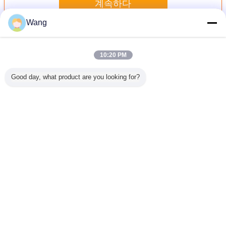
계속하다
Wang
히타치 장치 펌프
더 많은 것
10:20 PM
Good day, what product are you looking for?
93 히타치
히타치 9218005
굴착기/건축기계를
CBTL-F416 F416-
Excavator
프 알루미
유압 장치 기름 펌
위한 CBTL-F410-
AFΦ 세겹 장치 펌
EX2
물자 1개
프, 무쇠 장치 펌프
F410-AL5Φ 히타
프, 주문품 유압 장
-2(92180
보장
장수
치 장치 펌프
치 펌프
hydrauli
gear pump 
hpv09
언어를 바꾸십시오
Korean
홈
|
우리 에 관한 것
|
저희와 연락
|
사이트맵
|
Privacy Policy
탁상용 전망
Copyright © 2019 - 2026 Guangzhou kehao Pump Manufacturing Co., Ltd..