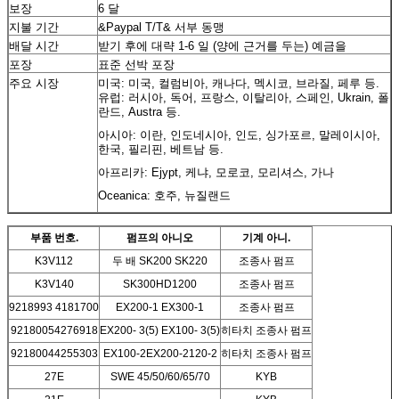
보장
6 달
지불 기간
&Paypal T/T& 서부 동맹
배달 시간
받기 후에 대략 1-6 일 (양에 근거를 두는) 예금을
포장
표준 선박 포장
주요 시장
미국: 미국, 컬럼비아, 캐나다, 멕시코, 브라질, 페루 등.
유럽: 러시아, 독어, 프랑스, 이탈리아, 스페인, Ukrain, 폴
란드, Austra 등.
아시아: 이란, 인도네시아, 인도, 싱가포르, 말레이시아,
한국, 필리핀, 베트남 등.
아프리카: Ejypt, 케냐, 모로코, 모리셔스, 가나
Oceanica: 호주, 뉴질랜드
부품 번호.
펌프의 아니오
기계 아니.
K3V112
두 배 SK200 SK220
조종사 펌프
K3V140
SK300HD1200
조종사 펌프
9218993 4181700
EX200-1 EX300-1
조종사 펌프
92180054276918
EX200- 3(5) EX100- 3(5)
히타치 조종사 펌프
92180044255303
EX100-2EX200-2120-2
히타치 조종사 펌프
27E
SWE 45/50/60/65/70
KYB