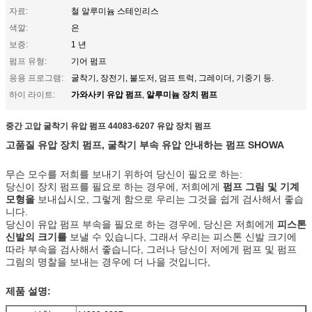
자료:
철 알루미늄 스테인리스
색깔:
은
보증:
1 년
펌프 유형:
기어 펌프
응용 프로그램:
굴착기, 장전기, 불도저, 덤프 트럭, 그레이더, 기중기 등.
가와사키 유압 펌프
알루미늄 장치 펌프
하이 라이트:
,
중간 고압 굴착기 유압 펌프 44083-6207 유압 장치 펌프
고품질 유압 장치 펌프, 굴착기 부속 유압 안내하는 펌프
SHOWA
무슨 모수를 저희를 보내기 위하여 당신이 필요로 하는:
당신이 장치 펌프를 필요로 하는 경우에, 저희에게
펌프 그림 및 기계
모형을
보내십시오, 그렇게 함으로 우리는 그것을 쉽게 검사해서 좋습
니다.
당신이 유압 펌프 부속을 필요로 하는 경우에, 당신은 저희에게
피스톤
신발의 크기를
보낼 수 있습니다, 그래서 우리는 피스톤 신발 크기에
따라 부속을 검사해서 좋습니다, 그러나 당신이 저에게 펌프 및 펌프
그림의 명찰을 보내는 경우에 더 나을 것입니다,
제품 설명: