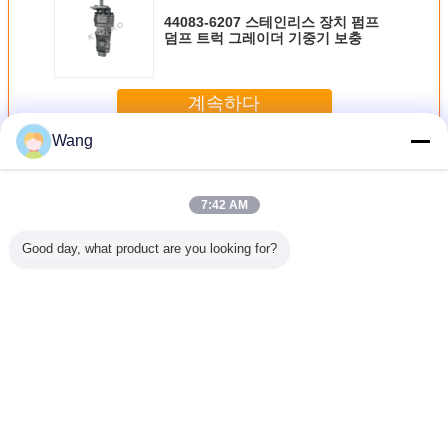
44083-6207 스테인리스 장치 펌프
덤프 트럭 그레이더 기중기 보충
계속하다
Wang
가와사키 장치 펌프
더 많은 것
7:42 AM
Good day, what product are you looking for?
1Q3B26A
K3V 63 K3V 112
철 알루미늄 Ss 가
중간 고압 상업적
굴착기 유
304BK-4
유압 장치 펌프 굴
와사키 장치 펌프
인 수리학 장치 펌
22PL220
 장치 펌
착기는 대체합니다
KLD80Z
프 BNABCO
17PL22
프
B0319141071
PHS3580H-A6X-
PA1911Q3B26A
0013 NOBOKE
선택권
언어를 바꾸십시오
Korean