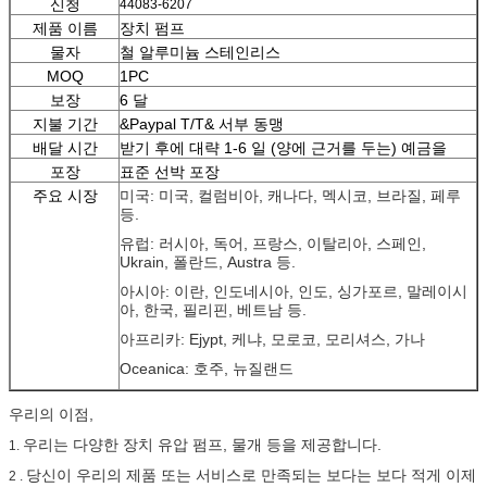
신청
44083-6207
제품 이름
장치 펌프
물자
철 알루미늄 스테인리스
MOQ
1PC
보장
6 달
지불 기간
&Paypal T/T& 서부 동맹
배달 시간
받기 후에 대략 1-6 일 (양에 근거를 두는) 예금을
포장
표준 선박 포장
주요 시장
미국: 미국, 컬럼비아, 캐나다, 멕시코, 브라질, 페루
등.
유럽: 러시아, 독어, 프랑스, 이탈리아, 스페인,
Ukrain, 폴란드, Austra 등.
아시아: 이란, 인도네시아, 인도, 싱가포르, 말레이시
아, 한국, 필리핀, 베트남 등.
아프리카: Ejypt, 케냐, 모로코, 모리셔스, 가나
Oceanica: 호주, 뉴질랜드
우리의 이점,
우리는 다양한 장치 유압 펌프, 물개 등을 제공합니다.
1.
당신이 우리의 제품 또는 서비스로 만족되는 보다는 보다 적게 이제
2 .