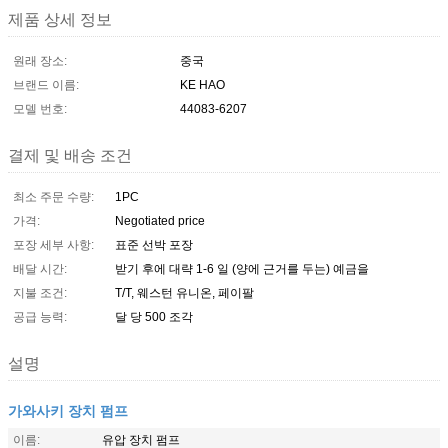
제품 상세 정보
원래 장소:
중국
브랜드 이름:
KE HAO
모델 번호:
44083-6207
결제 및 배송 조건
최소 주문 수량:
1PC
가격:
Negotiated price
포장 세부 사항:
표준 선박 포장
배달 시간:
받기 후에 대략 1-6 일 (양에 근거를 두는) 예금을
지불 조건:
T/T, 웨스턴 유니온, 페이팔
공급 능력:
달 당 500 조각
설명
가와사키 장치 펌프
이름:
유압 장치 펌프