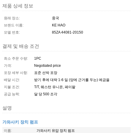
제품 상세 정보
원래 장소:
중국
브랜드 이름:
KE HAO
모델 번호:
85ZA 44081-20150
결제 및 배송 조건
최소 주문 수량:
1PC
가격:
Negotiated price
포장 세부 사항:
표준 선박 포장
배달 시간:
받기 후에 대략 1-6 일 (양에 근거를 두는) 예금을
지불 조건:
T/T, 웨스턴 유니온, 페이팔
공급 능력:
달 당 500 조각
설명
가와사키 장치 펌프
이름:
가와사키 유압 장치 펌프