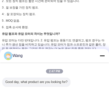
2 . 모든 장치 펌프는 짧은 시간에 준비되어 있을 수 있습니다.
3 . 질 보장을 가진 장치 펌프.
4: . 잘 포장되는 장치 펌프.
5 . MOQ 없음.
6 . 접촉 순서에 환영.
유압 펌프와 유압 모터의 차이는 무엇입니까?
유압 모터는 다만 반대입니다. 2. 유압 펌프는 원동기도 연결되고, 펌프 갱구는 아
니 추가 광선 짐을 비치하고 있습니다; 유압 모터가 짐과 스프로킷과 같은 폴리, 장
치 등 연결되는 동안, 그것의 주요 갱구는 더 높은 광선 짐을 품을 것입니다.
가와사키 유압 펌프
알루미늄 장치 펌프
전송 장치 펌프
Wang
꼬리표:
,
,
가장 저렴 한 가격 으로
2:47 PM
Good day, what product are you looking for?
주문 유압 장치 기름 펌프 가와사키
85ZA 44081-20150 노란 색깔
계속하다