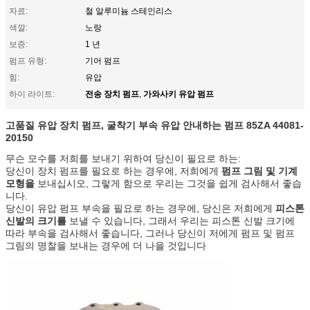
자료:
철 알루미늄 스테인리스
색깔:
노랑
보증:
1 년
펌프 유형:
기어 펌프
힘:
유압
전송 장치 펌프
가와사키 유압 펌프
하이 라이트:
,
고품질 유압 장치 펌프, 굴착기 부속 유압 안내하는 펌프
85ZA 44081-
20150
무슨 모수를 저희를 보내기 위하여 당신이 필요로 하는:
당신이 장치 펌프를 필요로 하는 경우에, 저희에게
펌프 그림 및 기계
모형을
보내십시오, 그렇게 함으로 우리는 그것을 쉽게 검사해서 좋습
니다.
당신이 유압 펌프 부속을 필요로 하는 경우에, 당신은 저희에게
피스톤
신발의 크기를
보낼 수 있습니다, 그래서 우리는 피스톤 신발 크기에
따라 부속을 검사해서 좋습니다, 그러나 당신이 저에게 펌프 및 펌프
그림의 명찰을 보내는 경우에 더 나을 것입니다