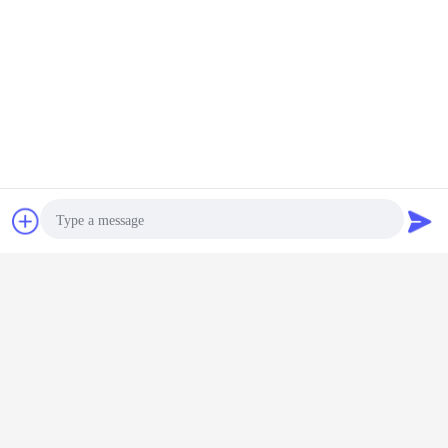
가와사키 장치 펌프
더 많은 것
1Q3B26A
K3V 63 K3V 112
철 알루미늄 Ss 가
중간 고압 상업적
굴착기 유
304BK-4
유압 장치 펌프 굴
와사키 장치 펌프
인 수리학 장치 펌
22PL220
 장치 펌
착기는 대체합니다
KLD80Z
프 BNABCO
17PL22
프
B0319141071
PHS3580H-A6X-
PA1911Q3B26A
0013 NOBOKE
선택권
잡담
견적 요청
언어를 바꾸십시오
Korean
Photo
홈
|
우리 에 관한 것
|
저희와 연락
|
사이트맵
|
Privacy Policy
Video Call
탁상용 전망
Copyright © 2019 - 2026 Guangzhou kehao Pump Manufacturing Co., Ltd..
Audio Call
All rights reserved.