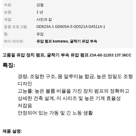
자료:
강철
보증:
1 년
색깔:
사진과 같
응용 프로그램:
GD623A-1 GD605A-5 GD521A GA511A-1
힘:
유압
유압 펌프 komatsu
굴착기 유압 부속
하이 라이트:
,
고품질 유압 장치 펌프, 굴착기 부속 유압 펌프
23A-60-11203 13T 36CC
특징
:
경량, 조밀한 구조, 몸 알루미늄 합금, 높은 정밀도 조형
디자인
고능률: 높은 볼륨 비율을 가진 장치 펌프의 정확하고
상세한 건축 설계, 이 시리즈 및 높은 기계 효율성
저잡음
안정되어 있는 가동 및 긴 노동 생활
제품 설명: