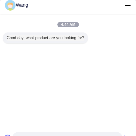
Wang
코마츠 장치 펌프
더 많은 것
4:44 AM
Good day, what product are you looking for?
-4 708-
장전기 코마츠 장
알루미늄 합금 코
705-11-33011
Komatsu
70 코마츠
치 펌프 705-21-
마츠 장치 펌프
Komatsu 장치 펌
프 705-52
 펌프
28270
23B-60-11100
프 GD605A
유압 펌프
GD655A WA100
OD
WA100SS
WA100SSS
언어를 바꾸십시오
WA120 WA120L
WR11 WR11SS
Korean
홈
|
우리 에 관한 것
|
저희와 연락
|
사이트맵
|
Privacy Policy
탁상용 전망
Copyright © 2019 - 2026 Guangzhou kehao Pump Manufacturing Co., Ltd..
All rights reserved.