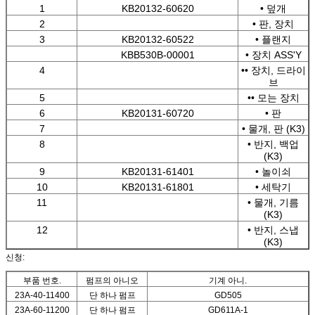
1
KB20132-60620
• 덮개
2
• 판, 장치
3
KB20132-60522
• 플랜지
KBB530B-00001
• 장치 ASS'Y
4
•• 장치, 드라이
브
5
•• 모는 장치
6
KB20131-60720
• 판
7
• 물개, 판 (K3)
8
• 반지, 백업
(K3)
9
KB20131-61401
• 놀이쇠
10
KB20131-61801
• 세탁기
11
• 물개, 기름
(K3)
12
• 반지, 스냅
(K3)
신청:
부품 번호.
펌프의 아니오
기계 아니.
23A-40-11400
단 하나 펌프
GD505
23A-60-11200
단 하나 펌프
GD611A-1