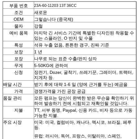
부품 번호
23A-60-11203 13T 36CC
조건
새로운
OEM
그렇습니다 (중국제)
물자
강철
예비 품목
마지막 긴 서비스 기간에 특별한 디자인된 착용할 수
있는 스플라인, O 반지 및 수풀
특성
석유 누출 없음, 튼튼한 갱구, 진짜 기준
보장
1 년
포장
나무로 되는 표준 수출/판지 상자
무게
5-50KG에 관하여
신청
장전기, Dozer, 굴착기, 쓰레기꾼, 그레이더, 트랙터,
지게차 등.
배달 시간
받기 후에 대략 1-6 일 (양에 근거를 두는) 예금을
가격
경쟁가격을 가진 공장 공급
품질 관리
모든 펌프는 당신이 완벽한 받은 무슨을 확인하기 위
하여 발송하기 전에 시험되고 재확인될 것입니다.
지불
TT, 서부 동맹, Paypal, 신용 카드, 비자 등으로 가동
가능한 지불.
주요 시장
미국: 미국, 컬럼비아, 캐나다, 멕시코, 브라질, 페루
등.
유럽: 러시아, 독어, 프랑스, 이탈리아, 스페인,