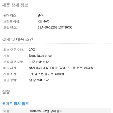
제품 상세 정보
원래 장소:
중국
브랜드 이름:
KE HAO
모델 번호:
23A-60-11203 13T 36CC
결제 및 배송 조건
최소 주문 수량:
1PC
가격:
Negotiated price
포장 세부 사항:
표준 선박 포장
배달 시간:
받기 후에 대략 1-6 일 (양에 근거를 두는) 예금을
지불 조건:
T/T, 웨스턴 유니온, 페이팔
공급 능력:
달 당 500 조각
설명
코마츠 장치 펌프
이름:
Komatsu 유압 장치 펌프