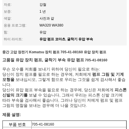
자료:
강철
보증:
1 년
색깔:
사진과 같
응용 프로그램:
WA320 WA380
힘:
유압
유압 펌프 코마츠
굴착기 유압 부속
하이 라이트:
,
중간 고압 장전기 Komatsu 장치 펌프 705-41-08160 유압 장치 펌프
고품질 유압 장치 펌프, 굴착기 부속 유압 펌프
705-41-08160
무슨 모수를 저희를 보내기 위하여 당신이 필요로 하는:
당신이 장치 펌프를 필요로 하는 경우에, 저희에게
펌프 그림 및 기계
모형을
보내십시오, 그렇게 함으로 우리는 그것을 쉽게 검사해서 좋습
니다.
당신이 유압 펌프 부속을 필요로 하는 경우에, 당신은 저희에게
피스톤
신발의 크기를
보낼 수 있습니다, 그래서 우리는 피스톤 신발 크기에
따라 부속을 검사해서 좋습니다, 그러나 당신이 저에게 펌프 및 펌프
그림의 명찰을 보내는 경우에 더 나을 것입니다.
제품 설명:
부품 번호
705-41-08160