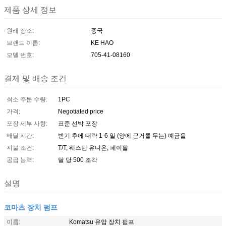
제품 상세 정보
원래 장소:
중국
브랜드 이름:
KE HAO
모델 번호:
705-41-08160
결제 및 배송 조건
최소 주문 수량:
1PC
가격:
Negotiated price
포장 세부 사항:
표준 선박 포장
배달 시간:
받기 후에 대략 1-6 일 (양에 근거를 두는) 예금을
지불 조건:
T/T, 웨스턴 유니온, 페이팔
공급 능력:
달 당 500 조각
설명
코마츠 장치 펌프
이름:
Komatsu 유압 장치 펌프