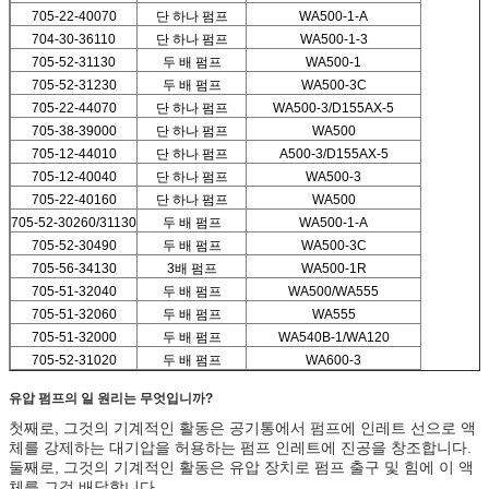
705-22-40070
단 하나 펌프
WA500-1-A
704-30-36110
단 하나 펌프
WA500-1-3
705-52-31130
두 배 펌프
WA500-1
705-52-31230
두 배 펌프
WA500-3C
705-22-44070
단 하나 펌프
WA500-3/D155AX-5
705-38-39000
단 하나 펌프
WA500
705-12-44010
단 하나 펌프
A500-3/D155AX-5
705-12-40040
단 하나 펌프
WA500-3
705-22-40160
단 하나 펌프
WA500
705-52-30260/31130
두 배 펌프
WA500-1-A
705-52-30490
두 배 펌프
WA500-3C
705-56-34130
3배 펌프
WA500-1R
705-51-32040
두 배 펌프
WA500/WA555
705-51-32060
두 배 펌프
WA555
705-51-32000
두 배 펌프
WA540B-1/WA120
705-52-31020
두 배 펌프
WA600-3
유압 펌프의 일 원리는 무엇입니까?
첫째로, 그것의 기계적인 활동은 공기통에서 펌프에 인레트 선으로 액
체를 강제하는 대기압을 허용하는 펌프 인레트에 진공을 창조합니다.
둘째로, 그것의 기계적인 활동은 유압 장치로 펌프 출구 및 힘에 이 액
체를 그것 배달합니다.