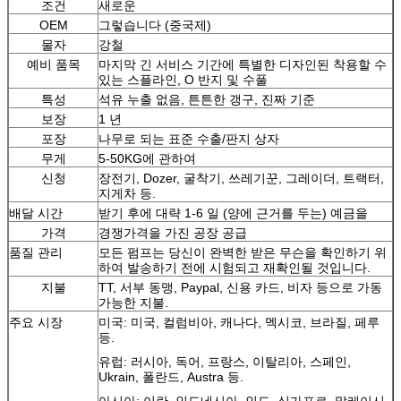
조건
새로운
OEM
그렇습니다 (중국제)
물자
강철
예비 품목
마지막 긴 서비스 기간에 특별한 디자인된 착용할 수
있는 스플라인, O 반지 및 수풀
특성
석유 누출 없음, 튼튼한 갱구, 진짜 기준
보장
1 년
포장
나무로 되는 표준 수출/판지 상자
무게
5-50KG에 관하여
신청
장전기, Dozer, 굴착기, 쓰레기꾼, 그레이더, 트랙터,
지게차 등.
배달 시간
받기 후에 대략 1-6 일 (양에 근거를 두는) 예금을
가격
경쟁가격을 가진 공장 공급
품질 관리
모든 펌프는 당신이 완벽한 받은 무슨을 확인하기 위
하여 발송하기 전에 시험되고 재확인될 것입니다.
지불
TT, 서부 동맹, Paypal, 신용 카드, 비자 등으로 가동
가능한 지불.
주요 시장
미국: 미국, 컬럼비아, 캐나다, 멕시코, 브라질, 페루
등.
유럽: 러시아, 독어, 프랑스, 이탈리아, 스페인,
Ukrain, 폴란드, Austra 등.
아시아: 이란, 인도네시아, 인도, 싱가포르, 말레이시