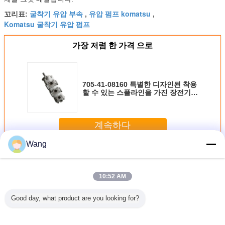
굴착기 유압 부속
유압 펌프 komatsu
꼬리표:
,
,
Komatsu 굴착기 유압 펌프
가장 저렴 한 가격 으로
705-41-08160 특별한 디자인된 착용
할 수 있는 스플라인을 가진 장전기
WA320 WA380 유압 펌프 Komatsu
계속하다
Wang
코마츠 장치 펌프
더 많은 것
10:52 AM
Good day, what product are you looking for?
-4 708-
장전기 코마츠 장
알루미늄 합금 코
705-11-33011
Komatsu
70 코마츠
치 펌프 705-21-
마츠 장치 펌프
Komatsu 장치 펌
프 705-52
 펌프
28270
23B-60-11100
프 GD605A
유압 펌프