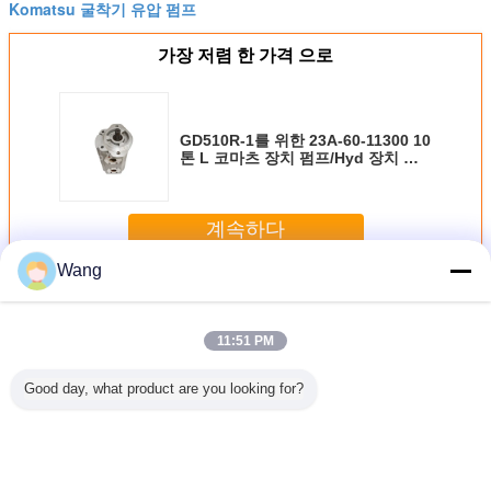
Komatsu 굴착기 유압 펌프
가장 저렴 한 가격 으로
GD510R-1를 위한 23A-60-11300 10
톤 L 코마츠 장치 펌프/Hyd 장치 펌
프
계속하다
Wang
코마츠 장치 펌프
더 많은 것
11:51 PM
Good day, what product are you looking for?
-4 708-
장전기 코마츠 장
알루미늄 합금 코
705-11-33011
Komatsu
70 코마츠
치 펌프 705-21-
마츠 장치 펌프
Komatsu 장치 펌
프 705-52
 펌프
28270
23B-60-11100
프 GD605A
유압 펌프
GD655A WA100
OD
WA100SS