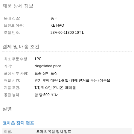
제품 상세 정보
원래 장소:
중국
브랜드 이름:
KE HAO
모델 번호:
23A-60-11300 10T L
결제 및 배송 조건
최소 주문 수량:
1PC
가격:
Negotiated price
포장 세부 사항:
표준 선박 포장
배달 시간:
받기 후에 대략 1-6 일 (양에 근거를 두는) 예금을
지불 조건:
T/T, 웨스턴 유니온, 페이팔
공급 능력:
달 당 500 조각
설명
코마츠 장치 펌프
이름:
코마츠 유압 장치 펌프