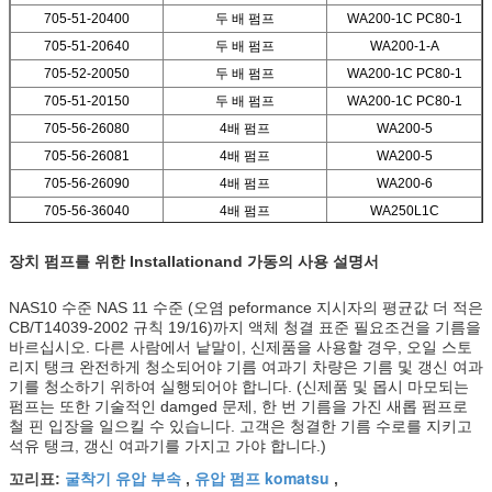
705-51-20400
두 배 펌프
WA200-1C PC80-1
705-51-20640
두 배 펌프
WA200-1-A
705-52-20050
두 배 펌프
WA200-1C PC80-1
705-51-20150
두 배 펌프
WA200-1C PC80-1
705-56-26080
4배 펌프
WA200-5
705-56-26081
4배 펌프
WA200-5
705-56-26090
4배 펌프
WA200-6
705-56-36040
4배 펌프
WA250L1C
장치 펌프를 위한 Installationand 가동의 사용 설명서
NAS10 수준 NAS 11 수준 (오염 peformance 지시자의 평균값 더 적은
CB/T14039-2002 규칙 19/16)까지 액체 청결 표준 필요조건을 기름을
바르십시오. 다른 사람에서 낱말이, 신제품을 사용할 경우, 오일 스토
리지 탱크 완전하게 청소되어야 기름 여과기 차량은 기름 및 갱신 여과
기를 청소하기 위하여 실행되어야 합니다. (신제품 및 몹시 마모되는
펌프는 또한 기술적인 damged 문제, 한 번 기름을 가진 새롭 펌프로
철 핀 입장을 일으킬 수 있습니다. 고객은 청결한 기름 수로를 지키고
석유 탱크, 갱신 여과기를 가지고 가야 합니다.)
굴착기 유압 부속
유압 펌프 komatsu
꼬리표:
,
,