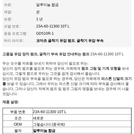
자료:
알루미늄 합금
색깔:
은
보증:
1 년
모델 번호:
23A-60-11300 10T L
응용 프로그램:
GD510R-1
코마츠 굴착기 유압 펌프
굴착기 유압 부속
하이 라이트:
,
고품질 유압 장치 펌프, 굴착기 부속 유압 안내하는 펌프
23A-60-11300 10T L
무슨 모수를 저희를 보내기 위하여 당신이 필요로 하는:
당신이 장치 펌프를 필요로 하는 경우에, 저희에게
펌프 그림 및 기계 모형을
보내
십시오, 그렇게 함으로 우리는 그것을 쉽게 검사해서 좋습니다.
당신이 유압 펌프 부속을 필요로 하는 경우에, 당신은 저희에게
피스톤 신발의 크기
를
보낼 수 있습니다, 그래서 우리는 피스톤 신발 크기에 따라 부속을 검사해서 좋
습니다, 그러나 당신이 저에게 펌프 및 펌프 그림의 명찰을 보내는 경우에 더 나을
것입니다.
제품 설명:
부품 번호
23A-60-11300 10T L
조건
새로운
OEM
그렇습니다 (중국제)
물자
알루미늄 합금