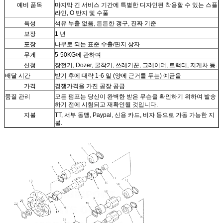
예비 품목
마지막 긴 서비스 기간에 특별한 디자인된 착용할 수 있는 스플
라인, O 반지 및 수풀
특성
석유 누출 없음, 튼튼한 갱구, 진짜 기준
보장
1 년
포장
나무로 되는 표준 수출/판지 상자
무게
5-50KG에 관하여
신청
장전기, Dozer, 굴착기, 쓰레기꾼, 그레이더, 트랙터, 지게차 등.
배달 시간
받기 후에 대략 1-6 일 (양에 근거를 두는) 예금을
가격
경쟁가격을 가진 공장 공급
품질 관리
모든 펌프는 당신이 완벽한 받은 무슨을 확인하기 위하여 발송
하기 전에 시험되고 재확인될 것입니다.
지불
TT, 서부 동맹, Paypal, 신용 카드, 비자 등으로 가동 가능한 지
불.