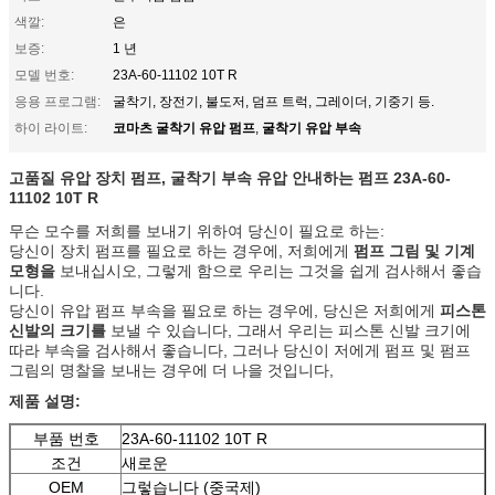
색깔:
은
보증:
1 년
모델 번호:
23A-60-11102 10T R
응용 프로그램:
굴착기, 장전기, 불도저, 덤프 트럭, 그레이더, 기중기 등.
코마츠 굴착기 유압 펌프
굴착기 유압 부속
하이 라이트:
,
고품질 유압 장치 펌프, 굴착기 부속 유압 안내하는 펌프
23A-60-
11102 10T R
무슨 모수를 저희를 보내기 위하여 당신이 필요로 하는:
당신이 장치 펌프를 필요로 하는 경우에, 저희에게
펌프 그림 및 기계
모형을
보내십시오, 그렇게 함으로 우리는 그것을 쉽게 검사해서 좋습
니다.
당신이 유압 펌프 부속을 필요로 하는 경우에, 당신은 저희에게
피스톤
신발의 크기를
보낼 수 있습니다, 그래서 우리는 피스톤 신발 크기에
따라 부속을 검사해서 좋습니다, 그러나 당신이 저에게 펌프 및 펌프
그림의 명찰을 보내는 경우에 더 나을 것입니다,
제품 설명:
부품 번호
23A-60-11102 10T R
조건
새로운
OEM
그렇습니다 (중국제)