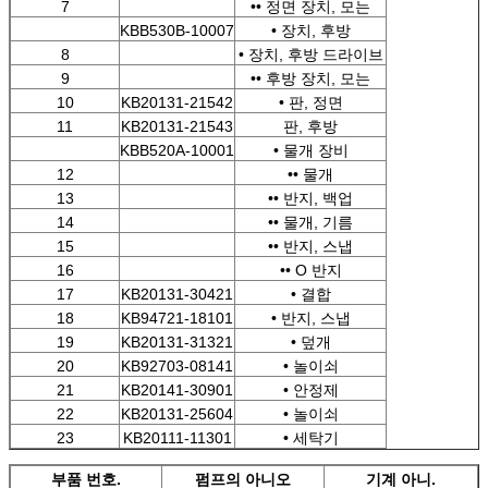
7
•• 정면 장치, 모는
KBB530B-10007
• 장치, 후방
8
• 장치, 후방 드라이브
9
•• 후방 장치, 모는
10
KB20131-21542
• 판, 정면
11
KB20131-21543
판, 후방
KBB520A-10001
• 물개 장비
12
•• 물개
13
•• 반지, 백업
14
•• 물개, 기름
15
•• 반지, 스냅
16
•• O 반지
17
KB20131-30421
• 결합
18
KB94721-18101
• 반지, 스냅
19
KB20131-31321
• 덮개
20
KB92703-08141
• 놀이쇠
21
KB20141-30901
• 안정제
22
KB20131-25604
• 놀이쇠
23
KB20111-11301
• 세탁기
부품 번호.
펌프의 아니오
기계 아니.