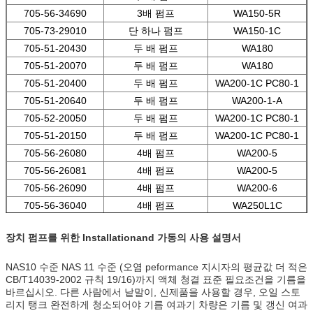
705-56-34690
3배 펌프
WA150-5R
705-73-29010
단 하나 펌프
WA150-1C
705-51-20430
두 배 펌프
WA180
705-51-20070
두 배 펌프
WA180
705-51-20400
두 배 펌프
WA200-1C PC80-1
705-51-20640
두 배 펌프
WA200-1-A
705-52-20050
두 배 펌프
WA200-1C PC80-1
705-51-20150
두 배 펌프
WA200-1C PC80-1
705-56-26080
4배 펌프
WA200-5
705-56-26081
4배 펌프
WA200-5
705-56-26090
4배 펌프
WA200-6
705-56-36040
4배 펌프
WA250L1C
장치 펌프를 위한 Installationand 가동의 사용 설명서
NAS10 수준 NAS 11 수준 (오염 peformance 지시자의 평균값 더 적은
CB/T14039-2002 규칙 19/16)까지 액체 청결 표준 필요조건을 기름을
바르십시오. 다른 사람에서 낱말이, 신제품을 사용할 경우, 오일 스토
리지 탱크 완전하게 청소되어야 기름 여과기 차량은 기름 및 갱신 여과