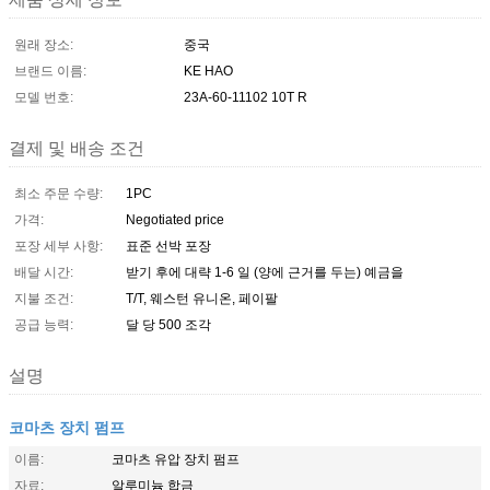
원래 장소:
중국
브랜드 이름:
KE HAO
모델 번호:
23A-60-11102 10T R
결제 및 배송 조건
최소 주문 수량:
1PC
가격:
Negotiated price
포장 세부 사항:
표준 선박 포장
배달 시간:
받기 후에 대략 1-6 일 (양에 근거를 두는) 예금을
지불 조건:
T/T, 웨스턴 유니온, 페이팔
공급 능력:
달 당 500 조각
설명
코마츠 장치 펌프
이름:
코마츠 유압 장치 펌프
자료:
알루미늄 합금