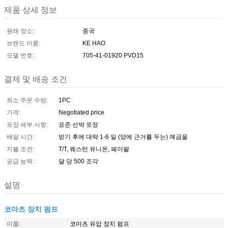
제품 상세 정보
원래 장소:
중국
브랜드 이름:
KE HAO
모델 번호:
705-41-01920 PVD15
결제 및 배송 조건
최소 주문 수량:
1PC
가격:
Negotiated price
포장 세부 사항:
표준 선박 포장
배달 시간:
받기 후에 대략 1-6 일 (양에 근거를 두는) 예금을
지불 조건:
T/T, 웨스턴 유니온, 페이팔
공급 능력:
달 당 500 조각
설명
코마츠 장치 펌프
이름:
코마츠 유압 장치 펌프