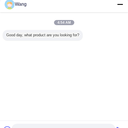
Wang
코마츠 장치 펌프
더 많은 것
4:54 AM
Good day, what product are you looking for?
-4 708-
장전기 코마츠 장
알루미늄 합금 코
705-11-33011
Komatsu
70 코마츠
치 펌프 705-21-
마츠 장치 펌프
Komatsu 장치 펌
프 705-52
 펌프
28270
23B-60-11100
프 GD605A
유압 펌프
GD655A WA100
OD
WA100SS
WA100SSS
언어를 바꾸십시오
WA120 WA120L
WR11 WR11SS
Korean
홈
|
우리 에 관한 것
|
저희와 연락
|
사이트맵
|
Privacy Policy
탁상용 전망
Copyright © 2019 - 2026 Guangzhou kehao Pump Manufacturing Co., Ltd..
All rights reserved.