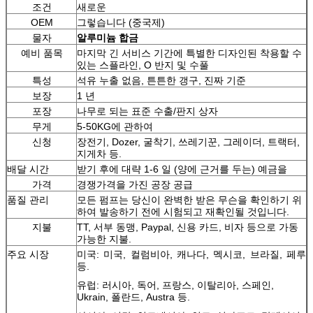
조건
새로운
OEM
그렇습니다 (중국제)
물자
알루미늄 합금
예비 품목
마지막 긴 서비스 기간에 특별한 디자인된 착용할 수
있는 스플라인, O 반지 및 수풀
특성
석유 누출 없음, 튼튼한 갱구, 진짜 기준
보장
1 년
포장
나무로 되는 표준 수출/판지 상자
무게
5-50KG에 관하여
신청
장전기, Dozer, 굴착기, 쓰레기꾼, 그레이더, 트랙터,
지게차 등.
배달 시간
받기 후에 대략 1-6 일 (양에 근거를 두는) 예금을
가격
경쟁가격을 가진 공장 공급
품질 관리
모든 펌프는 당신이 완벽한 받은 무슨을 확인하기 위
하여 발송하기 전에 시험되고 재확인될 것입니다.
지불
TT, 서부 동맹, Paypal, 신용 카드, 비자 등으로 가동
가능한 지불.
주요 시장
미국: 미국, 컬럼비아, 캐나다, 멕시코, 브라질, 페루
등.
유럽: 러시아, 독어, 프랑스, 이탈리아, 스페인,
Ukrain, 폴란드, Austra 등.