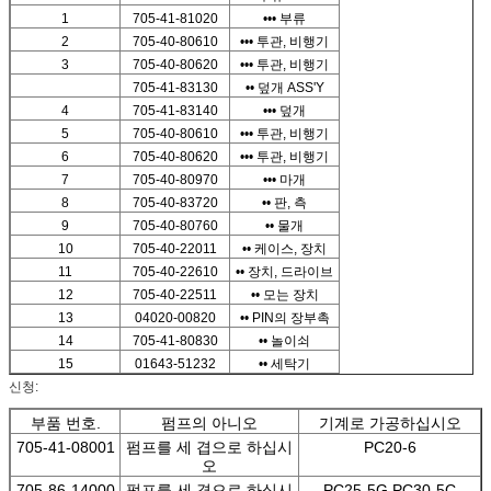
1
705-41-81020
••• 부류
2
705-40-80610
••• 투관, 비행기
3
705-40-80620
••• 투관, 비행기
705-41-83130
•• 덮개 ASS'Y
4
705-41-83140
••• 덮개
5
705-40-80610
••• 투관, 비행기
6
705-40-80620
••• 투관, 비행기
7
705-40-80970
••• 마개
8
705-40-83720
•• 판, 측
9
705-40-80760
•• 물개
10
705-40-22011
•• 케이스, 장치
11
705-40-22610
•• 장치, 드라이브
12
705-40-22511
•• 모는 장치
13
04020-00820
•• PIN의 장부촉
14
705-41-80830
•• 놀이쇠
15
01643-51232
•• 세탁기
신청:
부품 번호.
펌프의 아니오
기계로 가공하십시오
705-41-08001
펌프를 세 겹으로 하십시
PC20-6
오
705-86-14000
펌프를 세 겹으로 하십시
PC25-5G PC30-5C