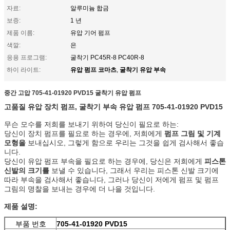
자료:
알루미늄 합금
보증:
1 년
제품 이름:
유압 기어 펌프
색깔:
은
응용 프로그램:
굴착기 PC45R-8 PC40R-8
유압 펌프 코마츠
굴착기 유압 부속
하이 라이트:
,
중간 고압 705-41-01920 PVD15 굴착기 유압 펌프
고품질 유압 장치 펌프, 굴착기 부속 유압 펌프
705-41-01920 PVD15
무슨 모수를 저희를 보내기 위하여 당신이 필요로 하는:
당신이 장치 펌프를 필요로 하는 경우에, 저희에게
펌프 그림 및 기계
모형을
보내십시오, 그렇게 함으로 우리는 그것을 쉽게 검사해서 좋습
니다.
당신이 유압 펌프 부속을 필요로 하는 경우에, 당신은 저희에게
피스톤
신발의 크기를
보낼 수 있습니다, 그래서 우리는 피스톤 신발 크기에
따라 부속을 검사해서 좋습니다, 그러나 당신이 저에게 펌프 및 펌프
그림의 명찰을 보내는 경우에 더 나을 것입니다.
제품 설명:
부품 번호
705-41-01920 PVD15