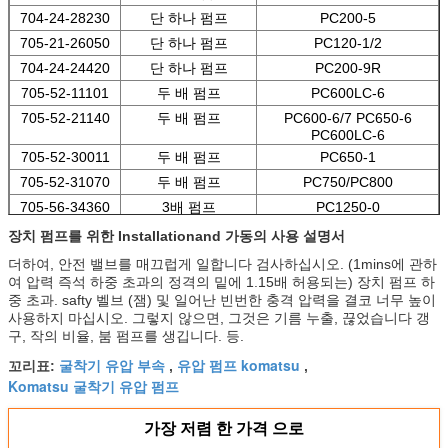
704-24-28230
단 하나 펌프
PC200-5
705-21-26050
단 하나 펌프
PC120-1/2
704-24-24420
단 하나 펌프
PC200-9R
705-52-11101
두 배 펌프
PC600LC-6
705-52-21140
두 배 펌프
PC600-6/7 PC650-6
PC600LC-6
705-52-30011
두 배 펌프
PC650-1
705-52-31070
두 배 펌프
PC750/PC800
705-56-34360
3배 펌프
PC1250-0
705-51-31060
두 배 펌프
PC1800-C
장치 펌프를 위한 Installationand 가동의 사용 설명서
더하여, 안전 밸브를 매끄럽게 일합니다 검사하십시오. (1mins에 관하
여 압력 즉석 하중 초과의 정격의 밑에 1.15배 허용되는) 장치 펌프 하
중 초과. safty 벨브 (잼) 및 일어난 빈번한 충격 압력을 결코 너무 높이
사용하지 마십시오. 그렇지 않으면, 그것은 기름 누출, 끊었습니다 갱
구, 작의 비율, 붐 펌프를 생깁니다. 등.
굴착기 유압 부속
유압 펌프 komatsu
꼬리표:
,
,
Komatsu 굴착기 유압 펌프
가장 저렴 한 가격 으로