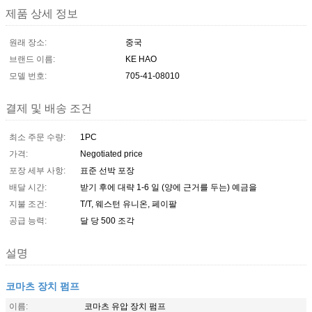
제품 상세 정보
원래 장소:
중국
브랜드 이름:
KE HAO
모델 번호:
705-41-08010
결제 및 배송 조건
최소 주문 수량:
1PC
가격:
Negotiated price
포장 세부 사항:
표준 선박 포장
배달 시간:
받기 후에 대략 1-6 일 (양에 근거를 두는) 예금을
지불 조건:
T/T, 웨스턴 유니온, 페이팔
공급 능력:
달 당 500 조각
설명
코마츠 장치 펌프
이름:
코마츠 유압 장치 펌프