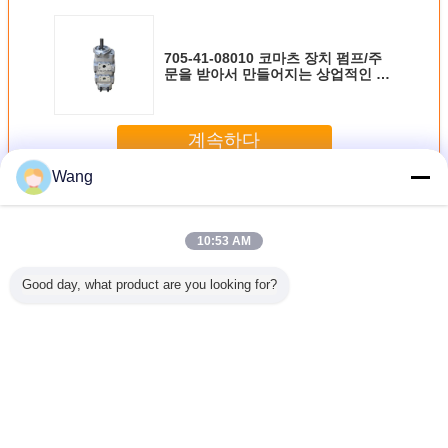
705-41-08010 코마츠 장치 펌프/주
문을 받아서 만들어지는 상업적인 수
리학 장치 펌프
계속하다
Wang
코마츠 장치 펌프
더 많은 것
10:53 AM
Good day, what product are you looking for?
-4 708-
장전기 코마츠 장
알루미늄 합금 코
705-11-33011
Komatsu
70 코마츠
치 펌프 705-21-
마츠 장치 펌프
Komatsu 장치 펌
프 705-52
 펌프
28270
23B-60-11100
프 GD605A
유압 펌프
GD655A WA100
OD
WA100SS
WA100SSS
언어를 바꾸십시오
WA120 WA120L
WR11 WR11SS
Korean