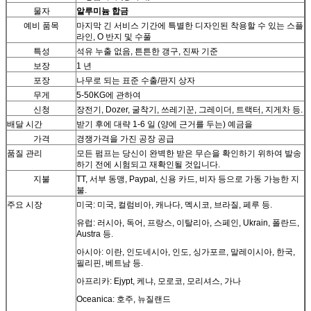
물자
알루미늄 합금
예비 품목
마지막 긴 서비스 기간에 특별한 디자인된 착용할 수 있는 스플
라인, O 반지 및 수풀
특성
석유 누출 없음, 튼튼한 갱구, 진짜 기준
보장
1 년
포장
나무로 되는 표준 수출/판지 상자
무게
5-50KG에 관하여
신청
장전기, Dozer, 굴착기, 쓰레기꾼, 그레이더, 트랙터, 지게차 등.
배달 시간
받기 후에 대략 1-6 일 (양에 근거를 두는) 예금을
가격
경쟁가격을 가진 공장 공급
품질 관리
모든 펌프는 당신이 완벽한 받은 무슨을 확인하기 위하여 발송
하기 전에 시험되고 재확인될 것입니다.
지불
TT, 서부 동맹, Paypal, 신용 카드, 비자 등으로 가동 가능한 지
불.
주요 시장
미국: 미국, 컬럼비아, 캐나다, 멕시코, 브라질, 페루 등.
유럽: 러시아, 독어, 프랑스, 이탈리아, 스페인, Ukrain, 폴란드,
Austra 등.
아시아: 이란, 인도네시아, 인도, 싱가포르, 말레이시아, 한국,
필리핀, 베트남 등.
아프리카: Ejypt, 케냐, 모로코, 모리셔스, 가나
Oceanica: 호주, 뉴질랜드