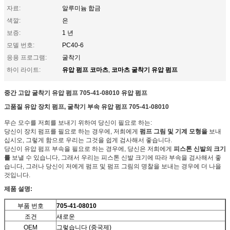
자료:
알루미늄 합금
색깔:
은
보증:
1 년
모델 번호:
PC40-6
응용 프로그램:
굴착기
유압 펌프 코마츠
코마츠 굴착기 유압 펌프
하이 라이트:
,
중간 고압 굴착기 유압 펌프 705-41-08010 유압 펌프
고품질 유압 장치 펌프, 굴착기 부속 유압 펌프
705-41-08010
무슨 모수를 저희를 보내기 위하여 당신이 필요로 하는:
당신이 장치 펌프를 필요로 하는 경우에, 저희에게
펌프 그림 및 기계 모형을
보내
십시오, 그렇게 함으로 우리는 그것을 쉽게 검사해서 좋습니다.
당신이 유압 펌프 부속을 필요로 하는 경우에, 당신은 저희에게
피스톤 신발의 크기
를
보낼 수 있습니다, 그래서 우리는 피스톤 신발 크기에 따라 부속을 검사해서 좋
습니다, 그러나 당신이 저에게 펌프 및 펌프 그림의 명찰을 보내는 경우에 더 나을
것입니다.
제품 설명:
부품 번호
705-41-08010
조건
새로운
OEM
그렇습니다 (중국제)