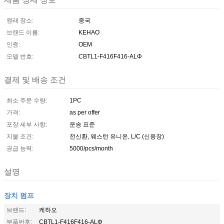
원래 장소:
중국
브랜드 이름:
KEHAO
인증:
OEM
모델 번호:
CBTL1-F416F416-ALΦ
결제 및 배송 조건
최소 주문 수량:
1PC
가격:
as per offer
포장 세부 사항:
운송 표준
지불 조건:
전신환, 웨스턴 유니온, L/C (신용장)
공급 능력:
5000/pcs/month
설명
장치 펌프
브랜드:
케하오
부품번호:
CBTL1-F416F416-ALΦ