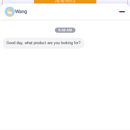
계속하다
Wang
장치 펌프
더 많은 것
9:48 AM
Good day, what product are you looking for?
A8V55 KATO450
E200B 유압 장치
중간 고압 굴착기
PV2R3-1
중간 고압
상업적인 유압 장
펌프 중간 고압 강
유압 펌프 E320C
적인 수리
 보장
치 펌프/주문을 받
철 물자 검정
1개 년 보장
펌프 중간 
아서 만들어지는
년 
수력 전기 장치 펌
프 크기
언어를 바꾸십시오
Korean
홈
|
우리 에 관한 것
|
저희와 연락
|
사이트맵
|
Privacy Policy
탁상용 전망
Copyright © 2019 - 2026 Guangzhou kehao Pump Manufacturing Co., Ltd..
All rights reserved.