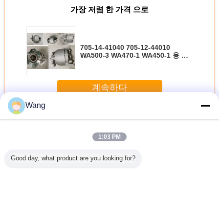
가장 저렴 한 가격 으로
705-14-41040 705-12-44010
WA500-3 WA470-1 WA450-1 용 유
압 장치 펌프
계속하다
Wang
유압 기어 펌프
더 많은 것
1:03 PM
Good day, what product are you looking for?
기어 펌프
수압 기어 펌프 수
NABCO 기어 펌프
NABCO 기어 펌프
일 펌프
압 모터 H25V-17A
수압 펌프
GN340-GN222-
5 L 플랫
고압 주철 알루미
GN2221XAL 주철
GN215, 13개 치아
 알루미늄
늄 합금 수압 오일
및 알루미늄 합금
샤프트 유압 펌프
 펌프 건
펌프 전원 수압 부
재료 건설 기계 공
주철 및 알루미늄
 유압 부
품 공장 공급
장 공급을위한 미
합금 재질, 콘크리
언어를 바꾸십시오
품
니 펌프 1 년 보증
트 기계용 트리플