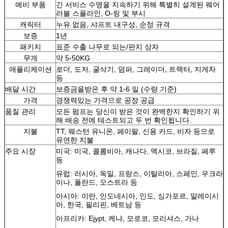
예비 부품
긴 서비스 수명을 지속하기 위해 특별히 설계된 웨어
러블 스플라인, O-링 및 부시
캐릭터
누유 없음, 샤프트 내구성, 순정 규격
보증
1년
패키지
표준 수출 나무로 되는/판지 상자
무게
약 5-50KG
애플리케이션
로더, 도저, 굴삭기, 덤퍼, 그레이더, 트랙터, 지게차
등
배달 시간
보증금을받은 후 약 1-6 일 (수량 기준)
가격
경쟁력있는 가격으로 공장 공급
품질 관리
모든 펌프는 당신이 받은 것이 완벽한지 확인하기 위
해 배송 전에 테스트되고 두 번 확인됩니다.
지불
TT, 웨스턴 유니온, 페이팔, 신용 카드, 비자 등으로
유연한 지불
주요 시장
미국: 미국, 콜롬비아, 캐나다, 멕시코, 브라질, 페루
등
유럽: 러시아, 독일, 프랑스, ​​이탈리아, 스페인, 우크라
이나, 폴란드, 오스트라 등
아시아: 이란, 인도네시아, 인도, 싱가포르, 말레이시
아, 한국, 필리핀, 베트남 등
아프리카: Ejypt, 케냐, 모로코, 모리셔스, 가나