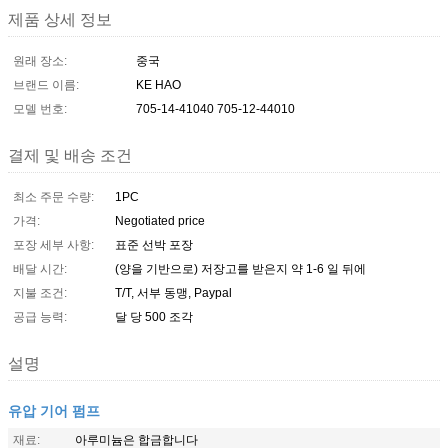
제품 상세 정보
원래 장소:
중국
브랜드 이름:
KE HAO
모델 번호:
705-14-41040 705-12-44010
결제 및 배송 조건
최소 주문 수량:
1PC
가격:
Negotiated price
포장 세부 사항:
표준 선박 포장
배달 시간:
(양을 기반으로) 저장고를 받은지 약 1-6 일 뒤에
지불 조건:
T/T, 서부 동맹, Paypal
공급 능력:
달 당 500 조각
설명
유압 기어 펌프
재료:
아루미늄은 합금합니다