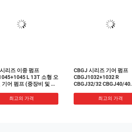
J 시리즈 이중 펌프
CBGJ 시리즈 기어 펌프
1045+1045 L 13T 소형 오
CBGJ1032+1032 R
 기어 펌프 (중장비 및 차
CBGJ32/32 CBGJ40/40
CBGJ50/50 CBGJ63/63
형 오리지널 유압 기어 펌
최고의 가격
최고의 가격
설 기계용