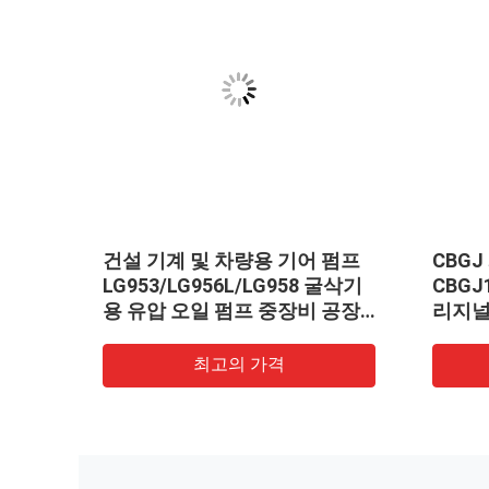
계 및
건설 기계 및 차량용 기어 펌프
CBG
32-
LG953/LG956L/LG958 굴삭기
CBGJ
금 수
용 유압 오일 펌프 중장비 공장
리지널
 공급
공급
량용)
최고의 가격