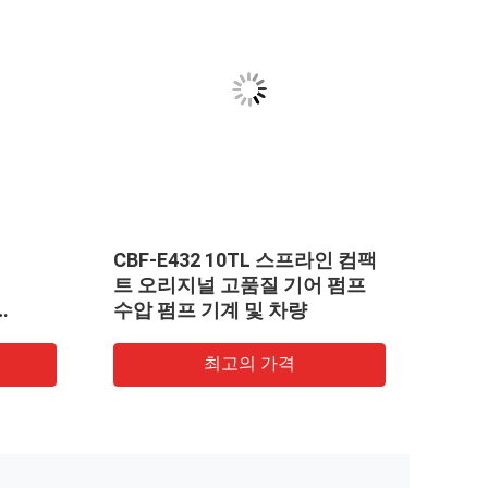
CBF-E432 10TL 스프라인 컴팩
펌프 A
트 오리지널 고품질 기어 펌프
KOM
수압 펌프 기계 및 차량
WA2
 등 소
프 건
최고의 가격