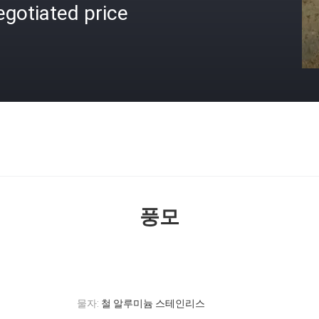
gotiated price
격
풍모
물자:
철 알루미늄 스테인리스