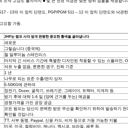
i) 연속 조작 고강도 물자까지 ■ 및 큰 전표 직경은 낮은 방위 짐을을 제공합니
및 517 - 13의 이 장치 단면도, PGP/PGM 511 – 12 이 장치 단면도와
고요함 가동.
JHP는 펌프 사각 덮개 편평한 중요한 황색을 골라냅니다
새로운
그렇습니다 (중국제)
철 알루미늄 스테인리스
마지막 긴 서비스 기간에 특별한 디자인된 착용할 수 있는 스플라인, O
석유 누출 없음, 튼튼한 갱구, 진짜 기준
1 년
나무로 되는 표준 수출/판지 상자
5-50KG에 관하여
장전기, Dozer, 굴착기, 쓰레기꾼, 그레이더, 트랙터, 지게차 등.
받기 후에 대략 1-6 일 (양에 근거를 두는) 예금을
경쟁가격을 가진 공장 공급
모든 펌프는 당신이 완벽한 받은 무슨을 확인하기 위하여 발송하기 전
확인될 것입니다.
TT, 서부 동맹, Paypal, 신용 카드, 비자 등으로 가동 가능한 지불.
미국: 미국, 컬럼비아, 캐나다, 멕시코, 브라질, 페루 등.