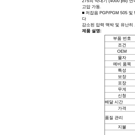
275의 막대기 (4000 ps
고압 가동.
■ 저잡음 PGP/PGM 505 
다
감소된 압력 맥박 및 유난히 
제품 설명:
부품 번호
조건
OEM
물자
예비 품목
특성
보장
포장
무게
신청
배달 시간
가격
품질 관리
지불