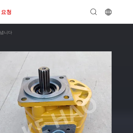
 요청
라냅니다