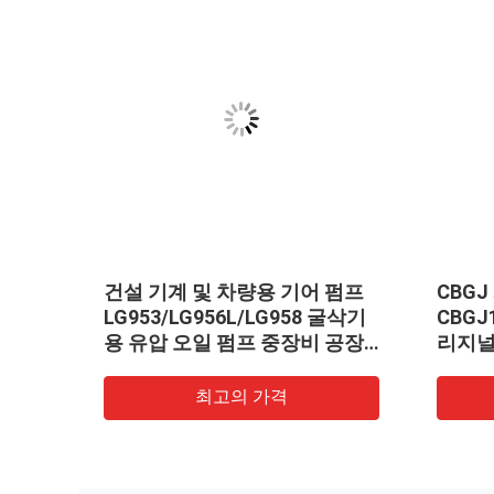
계 및
건설 기계 및 차량용 기어 펌프
CBG
32-
LG953/LG956L/LG958 굴삭기
CBGJ
금 수
용 유압 오일 펌프 중장비 공장
리지널
 공급
공급
량용)
최고의 가격