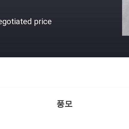
gotiated price
격
풍모