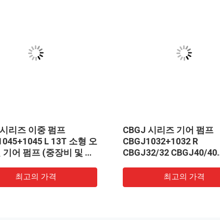
J 시리즈 이중 펌프
CBGJ 시리즈 기어 펌프
1045+1045 L 13T 소형 오
CBGJ1032+1032 R
 기어 펌프 (중장비 및 차
CBGJ32/32 CBGJ40/40
CBGJ50/50 CBGJ63/63
형 오리지널 유압 기어 펌
최고의 가격
최고의 가격
설 기계용