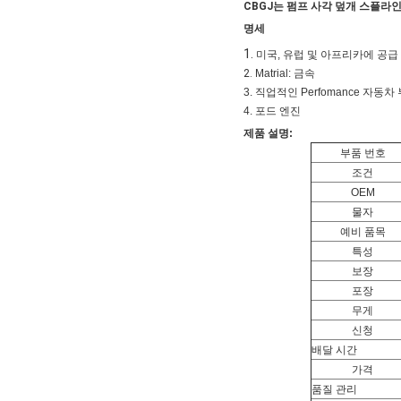
CBGJ는 펌프 사각 덮개 스플라
명세
1.
미국, 유럽 및
아프리카
에
공급
2.
Matrial: 금속
3. 직업적인 Perfomance 자동
4. 포드 엔진
제품 설명:
부품 번호
조건
OEM
물자
예비 품목
특성
보장
포장
무게
신청
배달 시간
가격
품질 관리