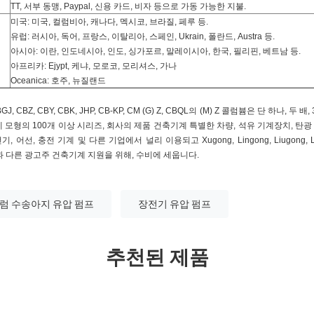
TT, 서부 동맹, Paypal, 신용 카드, 비자 등으로 가동 가능한 지불.
미국: 미국, 컬럼비아, 캐나다, 멕시코, 브라질, 페루 등.
유럽: 러시아, 독어, 프랑스, 이탈리아, 스페인, Ukrain, 폴란드, Austra 등.
아시아: 이란, 인도네시아, 인도, 싱가포르, 말레이시아, 한국, 필리핀, 베트남 등.
아프리카: Ejypt, 케냐, 모로코, 모리셔스, 가나
Oceanica: 호주, 뉴질랜드
CBZ, CBY, CBK, JHP, CB-KP, CM (G) Z, CBQL의 (M) Z 콜럼븀은 단 하나, 두
명세 모형의 100개 이상 시리즈, 회사의 제품 건축기계 특별한 차량, 석유 기계장치, 탄광
어선, 충전 기계 및 다른 기업에서 널리 이용되고 Xugong, Lingong, Liugong, Longg
eng 징과 다른 광고주 건축기계 지원을 위해, 수비에 세웁니다.
럼 수송아지 유압 펌프
장전기 유압 펌프
추천된 제품