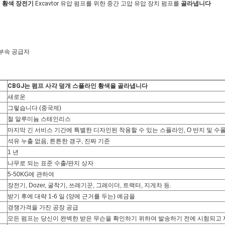
인 황색
장전기
Excavtor 유압 펌프를 위한 중간 고압 유압 장치 펌프를
골라냅니다
차 부속 공급자
CBGJ는 펌프 사각 덮개 스플라인 황색을 골라냅니다
새로운
그렇습니다 (중국제)
철 알루미늄 스테인리스
마지막 긴 서비스 기간에 특별한 디자인된 착용할 수 있는 스플라인, O 반지 및 수
석유 누출 없음, 튼튼한 갱구, 진짜 기준
1 년
나무로 되는 표준 수출/판지 상자
5-50KG에 관하여
장전기, Dozer, 굴착기, 쓰레기꾼, 그레이더, 트랙터, 지게차 등.
받기 후에 대략 1-6 일 (양에 근거를 두는) 예금을
경쟁가격을 가진 공장 공급
모든 펌프는 당신이 완벽한 받은 무슨을 확인하기 위하여 발송하기 전에 시험되고 