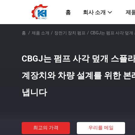
홈
회사 소개
제품
홈
/
제품 소개
/
장전기 장치 펌프
/
CBGJ는 펌프 사각 덮
CBGJ는 펌프 사각 덮개 스플
계장치와 차량 설계를 위한 본
냅니다
최고의 가격
우리를 메일