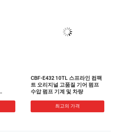
CBF-E432 10TL 스프라인 컴팩
펌프 A
트 오리지널 고품질 기어 펌프
KOM
수압 펌프 기계 및 차량
WA2
 등 소
프 건
최고의 가격