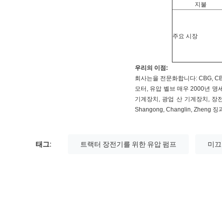
지불
주요 시장
우리의 이점:
회사는을 전문화합니다: CBG, CBGJ, 
모터, 유압 벨브 매우 2000년 
기계장치, 광업 산 기계장치, 장전기, 
Shangong, Changlin, Zh
태그:
트랙터 장전기를 위한 유압 펌프
미끄