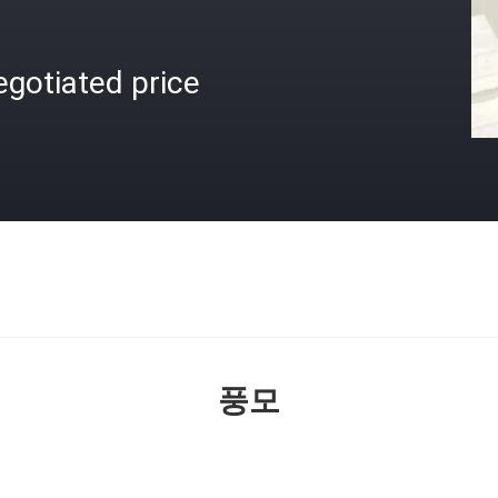
gotiated price
격
풍모