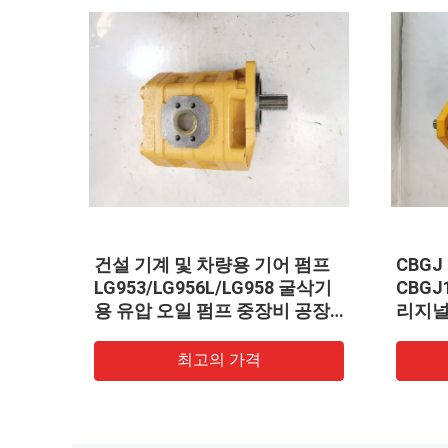
 컴팩
펌프 ASS'Y 705-56-26081
PUMP 
펌프
KOMATSU 휠 로더 WA200
KOMA
WA200PT
WA350
최고의 가격