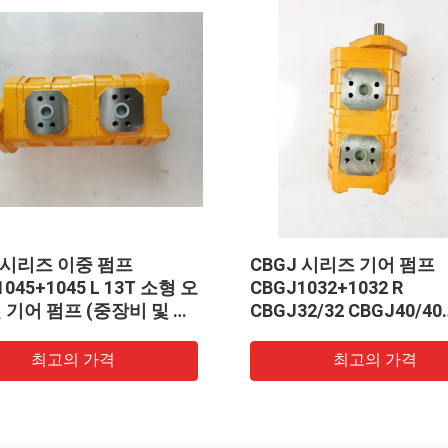
ASS'Y 705-55-34180 -
파커 기어 펌프 GXP0-40
TSU WHEEL LOADERS
펌프 유압 오일 펌프 스
, WA380 중량: 53kgs
스틸 재질 펌프 건설 기계
량 공장 공급용
최고의 가격
최고의 가격