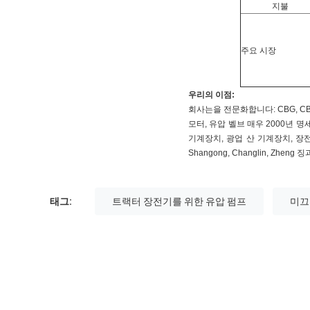
지불
주요 시장
우리의 이점:
회사는을 전문화합니다: CBG, CBGJ, 
모터, 유압 벨브 매우 2000년 
기계장치, 광업 산 기계장치, 장전기, 
Shangong, Changlin, Zh
태그:
트랙터 장전기를 위한 유압 펌프
미끄