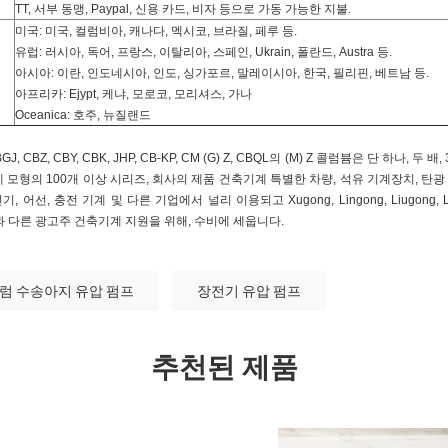
TT, 서부 동맹, Paypal, 신용 카드, 비자 등으로 가동 가능한 지불.
미국: 미국, 컬럼비아, 캐나다, 멕시코, 브라질, 페루 등.
유럽: 러시아, 독어, 프랑스, 이탈리아, 스페인, Ukrain, 폴란드, Austra 등.
아시아: 이란, 인도네시아, 인도, 싱가포르, 말레이시아, 한국, 필리핀, 베트남 등.
아프리카: Ejypt, 케냐, 모로코, 모리셔스, 가나
Oceanica: 호주, 뉴질랜드
CBZ, CBY, CBK, JHP, CB-KP, CM (G) Z, CBQL의 (M) Z 콜럼븀은 단 하나, 두
명세 모형의 100개 이상 시리즈, 회사의 제품 건축기계 특별한 차량, 석유 기계장치, 탄광
어선, 충전 기계 및 다른 기업에서 널리 이용되고 Xugong, Lingong, Liugong, Longg
eng 징과 다른 광고주 건축기계 지원을 위해, 수비에 세웁니다.
럼 수송아지 유압 펌프
장전기 유압 펌프
추천된 제품