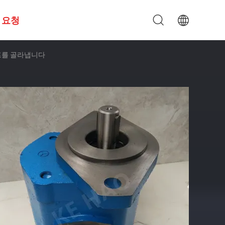
 요청
펌프를 골라냅니다