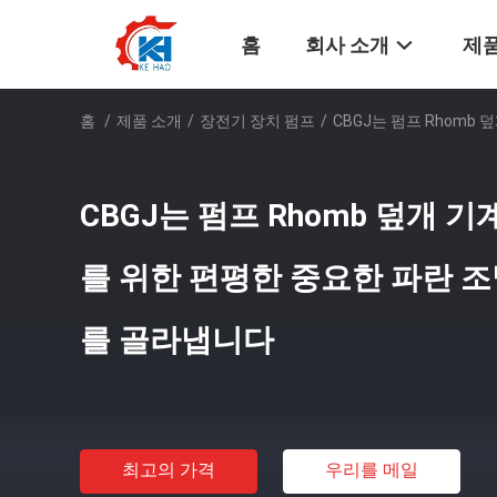
홈
회사 소개
제품
홈
/
제품 소개
/
장전기 장치 펌프
/
CBGJ는 펌프 Rhom
CBGJ는 펌프 Rhomb 덮개 
를 위한 편평한 중요한 파란 조
를 골라냅니다
최고의 가격
우리를 메일