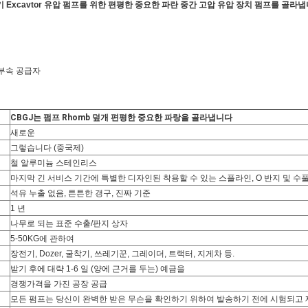
 Excavtor 유압 펌프를 위한
편평한 중요한 파란
중간 고압 유압 장치 펌프를
골라냅
차 부속 공급자
CBGJ는 펌프 Rhomb 덮개 편평한 중요한 파랑을 골라냅니다
새로운
그렇습니다 (중국제)
철 알루미늄 스테인리스
마지막 긴 서비스 기간에 특별한 디자인된 착용할 수 있는 스플라인, O 반지 및 수
석유 누출 없음, 튼튼한 갱구, 진짜 기준
1 년
나무로 되는 표준 수출/판지 상자
5-50KG에 관하여
장전기, Dozer, 굴착기, 쓰레기꾼, 그레이더, 트랙터, 지게차 등.
받기 후에 대략 1-6 일 (양에 근거를 두는) 예금을
경쟁가격을 가진 공장 공급
모든 펌프는 당신이 완벽한 받은 무슨을 확인하기 위하여 발송하기 전에 시험되고 