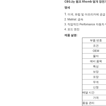
CBGJ는 펌프 Rhomb 덮개
장전기
명세
1.
미국, 유럽 및
아프리카
에
공급
2.
Matrial: 금속
3. 직업적인 Perfomance 자동
4. 포드 엔진
제품 설명:
부품 번호
조건
OEM
물자
예비 품목
특성
보장
포장
무게
신청
배달 시간
가격
품질 관리