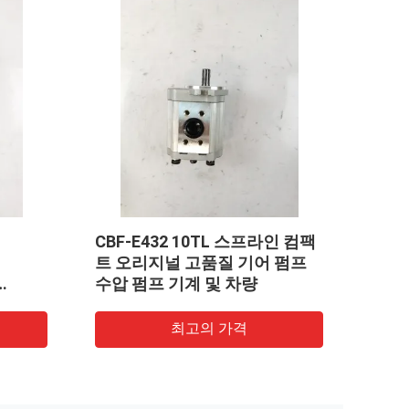
L 희귀
기어 펌프 무거운 덤프 기계 및
건설 
테인리스
차량용 수압 펌프 CBKU-F432-
LG9
 및 차
A1TZ 철강 및 알루미늄 합금 수
용 유
압 오일 펌프 발굴기 공장 공급
공급
최고의 가격