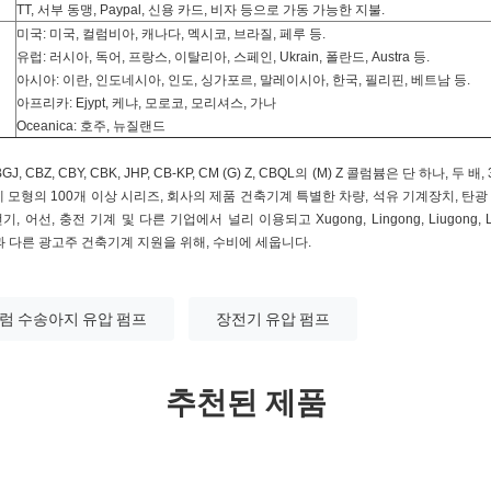
TT, 서부 동맹, Paypal, 신용 카드, 비자 등으로 가동 가능한 지불.
미국: 미국, 컬럼비아, 캐나다, 멕시코, 브라질, 페루 등.
유럽: 러시아, 독어, 프랑스, 이탈리아, 스페인, Ukrain, 폴란드, Austra 등.
아시아: 이란, 인도네시아, 인도, 싱가포르, 말레이시아, 한국, 필리핀, 베트남 등.
아프리카: Ejypt, 케냐, 모로코, 모리셔스, 가나
Oceanica: 호주, 뉴질랜드
CBZ, CBY, CBK, JHP, CB-KP, CM (G) Z, CBQL의 (M) Z 콜럼븀은 단 하나, 두
명세 모형의 100개 이상 시리즈, 회사의 제품 건축기계 특별한 차량, 석유 기계장치, 탄광
어선, 충전 기계 및 다른 기업에서 널리 이용되고 Xugong, Lingong, Liugong, Longg
eng 징과 다른 광고주 건축기계 지원을 위해, 수비에 세웁니다.
럼 수송아지 유압 펌프
장전기 유압 펌프
추천된 제품