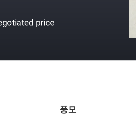
gotiated price
격
풍모