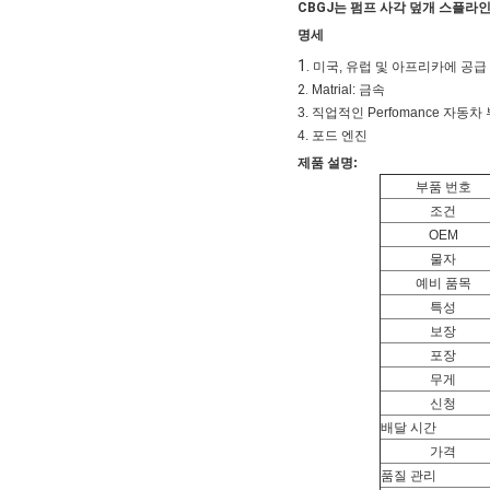
CBGJ는 펌프 사각 덮개 스플라
명세
1.
미국, 유럽 및
아프리카
에
공급
2.
Matrial: 금속
3. 직업적인 Perfomance 자동
4. 포드 엔진
제품 설명:
부품 번호
조건
OEM
물자
예비 품목
특성
보장
포장
무게
신청
배달 시간
가격
품질 관리