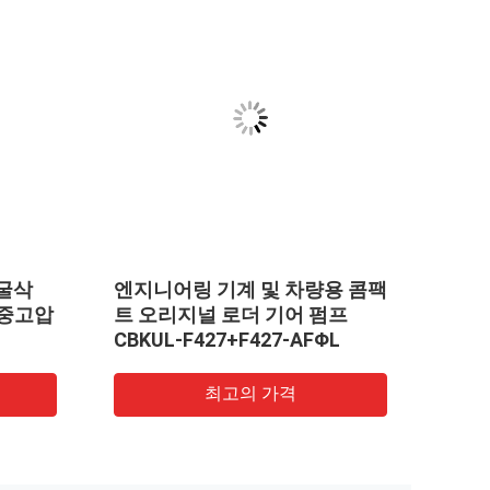
 굴삭
엔지니어링 기계 및 차량용 콤팩
펌프 A
 중고압
트 오리지널 로더 기어 펌프
KOM
CBKUL-F427+F427-AFΦL
WA2
최고의 가격