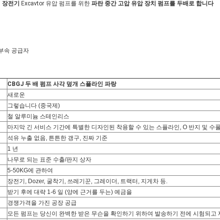
인
장전기
Excavtor 유압 펌프를 위한
파란
중간 고압 유압 장치 펌프를
두배로 합니다
차 부속 공급자
CBGJ 두 배 펌프 사각 덮개 스플라인 파랑
새로운
그렇습니다 (중국제)
철 알루미늄 스테인리스
마지막 긴 서비스 기간에 특별한 디자인된 착용할 수 있는 스플라인, O 반지 및 수
석유 누출 없음, 튼튼한 갱구, 진짜 기준
1 년
나무로 되는 표준 수출/판지 상자
5-50KG에 관하여
장전기, Dozer, 굴착기, 쓰레기꾼, 그레이더, 트랙터, 지게차 등.
받기 후에 대략 1-6 일 (양에 근거를 두는) 예금을
경쟁가격을 가진 공장 공급
모든 펌프는 당신이 완벽한 받은 무슨을 확인하기 위하여 발송하기 전에 시험되고 