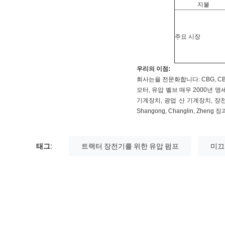
지불
주요 시장
우리의 이점:
회사는을 전문화합니다: CBG, CBGJ, 
모터, 유압 벨브 매우 2000년 
기계장치, 광업 산 기계장치, 장전기, 
Shangong, Changlin, Zh
태그:
트랙터 장전기를 위한 유압 펌프
미끄