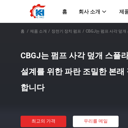
홈
회사 소개
제품
홈
/
제품 소개
/
장전기 장치 펌프
/
CBGJ는 펌프 사각 덮
CBGJ는 펌프 사각 덮개 스플
설계를 위한 파란 조밀한 본래
합니다
최고의 가격
우리를 메일