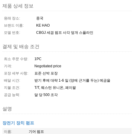
제품 상세 정보
원래 장소:
중국
브랜드 이름:
KE HAO
모델 번호:
CBGJ 세겹 펌프 사각 덮개 스플라인
결제 및 배송 조건
최소 주문 수량:
1PC
가격:
Negotiated price
포장 세부 사항:
표준 선박 포장
배달 시간:
받기 후에 대략 1-6 일 (양에 근거를 두는) 예금을
지불 조건:
T/T, 웨스턴 유니온, 페이팔
공급 능력:
달 당 500 조각
설명
장전기 장치 펌프
이름:
기어 펌프