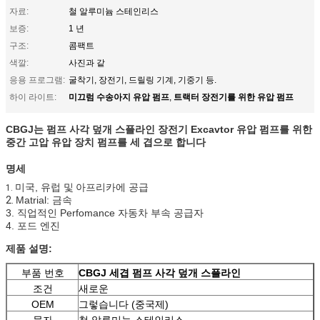
자료:
철 알루미늄 스테인리스
보증:
1 년
구조:
콤팩트
색깔:
사진과 같
응용 프로그램:
굴착기, 장전기, 드릴링 기계, 기중기 등.
미끄럼 수송아지 유압 펌프
트랙터 장전기를 위한 유압 펌프
하이 라이트:
,
CBGJ는 펌프 사각 덮개 스플라인
장전기 Excavtor
유압 펌프
를 위한
중간 고압 유압 장치 펌프를
세 겹으로 합니다
명세
미국, 유럽 및
아프리카
에
공급
1.
2.
Matrial: 금속
3. 직업적인 Perfomance 자동차 부속 공급자
4. 포드 엔진
제품 설명:
부품 번호
CBGJ 세겹 펌프 사각 덮개 스플라인
조건
새로운
OEM
그렇습니다 (중국제)
물자
철 알루미늄 스테인리스