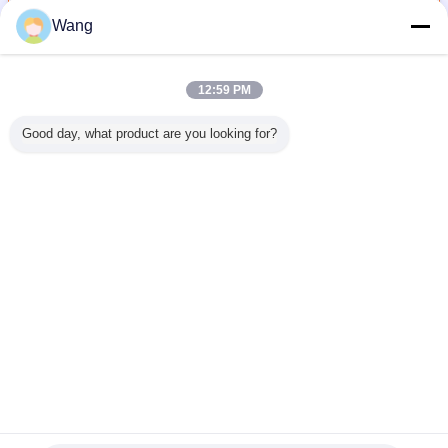
Wang
장전기 장치 펌프
더 많은 것
12:59 PM
Good day, what product are you looking for?
어 펌프
기어 펌프 무거운
건설 기계 및 차량
CBGJ 시리즈 이중
펌프 ASS'
0L 희귀 펌
덤프 기계 및 차량
용 기어 펌프
펌프
56-26
오일 펌프
용 수압 펌프
LG953/LG956L/LG958
CBGJ1045+1045
KOMATSU
스 스틸
CBKU-F432-A1TZ
굴삭기용 유압 오
L 13T 소형 오리지
WA200 W
 건설 기
철강 및 알루미늄
일 펌프 중장비 공
널 기어 펌프 (중장
량 공장 공
합금 수압 오일 펌
장 공급
비 및 차량용)
언어를 바꾸십시오
용
프 발굴기 공장 공
급
Korean
홈
|
우리 에 관한 것
|
저희와 연락
|
사이트맵
|
Privacy Policy
탁상용 전망
Copyright © 2019 - 2026 Guangzhou kehao Pump Manufacturing Co., Ltd..
All rights reserved.