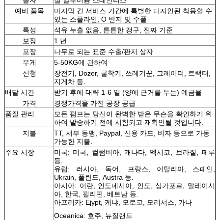
예비 품목
마지막 긴 서비스 기간에 특별한 디자인된 착용할 수
있는 스플라인, O 반지 및 수풀
특성
석유 누출 없음, 튼튼한 갱구, 진짜 기준
보장
1 년
포장
나무로 되는 표준 수출/판지 상자
무게
5-50KG에 관하여
신청
장전기, Dozer, 굴착기, 쓰레기꾼, 그레이더, 트랙터,
지게차 등.
배달 시간
받기 후에 대략 1-6 일 (양에 근거를 두는) 예금을
가격
경쟁가격을 가진 공장 공급
품질 관리
모든 펌프는 당신이 완벽한 받은 무슨을 확인하기 위
하여 발송하기 전에 시험되고 재확인될 것입니다.
지불
TT, 서부 동맹, Paypal, 신용 카드, 비자 등으로 가동
가능한 지불.
주요 시장
미국: 미국, 컬럼비아, 캐나다, 멕시코, 브라질, 페루
등.
유럽: 러시아, 독어, 프랑스, 이탈리아, 스페인,
Ukrain, 폴란드, Austra 등.
아시아: 이란, 인도네시아, 인도, 싱가포르, 말레이시
아, 한국, 필리핀, 베트남 등.
아프리카: Ejypt, 케냐, 모로코, 모리셔스, 가나
Oceanica: 호주, 뉴질랜드