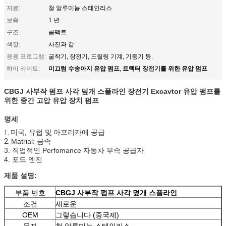
자료:
철 알루미늄 스테인리스
보증:
1 년
구조:
콤팩트
색깔:
사진과 같
응용 프로그램:
굴착기, 장전기, 드릴링 기계, 기중기 등.
미끄럼 수송아지 유압 펌프
트랙터 장전기를 위한 유압 펌프
하이 라이트:
,
CBGJ 사부작 펌프 사각 덮개 스플라인
장전기 Excavtor
유압 펌프
를
위한 중간 고압 유압 장치 펌프
명세
미국, 유럽 및
아프리카
에
공급
1.
2.
Matrial: 금속
3. 직업적인 Perfomance 자동차 부속 공급자
4. 포드 엔진
제품 설명:
부품 번호
CBGJ 사부작 펌프 사각 덮개 스플라인
조건
새로운
OEM
그렇습니다 (중국제)
물자
철 알루미늄 스테인리스