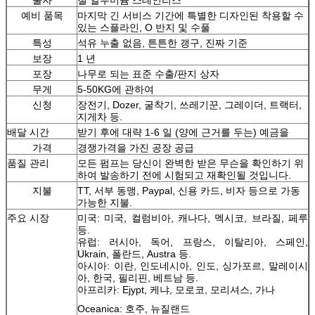
예비 품목
마지막 긴 서비스 기간에 특별한 디자인된 착용할 수
있는 스플라인, O 반지 및 수풀
특성
석유 누출 없음, 튼튼한 갱구, 진짜 기준
보장
1 년
포장
나무로 되는 표준 수출/판지 상자
무게
5-50KG에 관하여
신청
장전기, Dozer, 굴착기, 쓰레기꾼, 그레이더, 트랙터,
지게차 등.
배달 시간
받기 후에 대략 1-6 일 (양에 근거를 두는) 예금을
가격
경쟁가격을 가진 공장 공급
품질 관리
모든 펌프는 당신이 완벽한 받은 무슨을 확인하기 위
하여 발송하기 전에 시험되고 재확인될 것입니다.
지불
TT, 서부 동맹, Paypal, 신용 카드, 비자 등으로 가동
가능한 지불.
주요 시장
미국: 미국, 컬럼비아, 캐나다, 멕시코, 브라질, 페루
등.
유럽: 러시아, 독어, 프랑스, 이탈리아, 스페인,
Ukrain, 폴란드, Austra 등.
아시아: 이란, 인도네시아, 인도, 싱가포르, 말레이시
아, 한국, 필리핀, 베트남 등.
아프리카: Ejypt, 케냐, 모로코, 모리셔스, 가나
Oceanica: 호주, 뉴질랜드