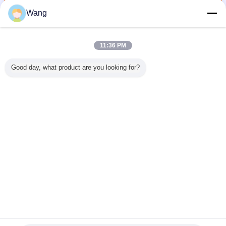
Wang
장전기 장치 펌프
더 많은 것
11:36 PM
Good day, what product are you looking for?
어 펌프
기어 펌프 무거운
건설 기계 및 차량
CBGJ 시리즈 이중
펌프 ASS'
0L 희귀 펌
덤프 기계 및 차량
용 기어 펌프
펌프
56-26
오일 펌프
용 수압 펌프
LG953/LG956L/LG958
CBGJ1045+1045
KOMATSU
스 스틸
CBKU-F432-A1TZ
굴삭기용 유압 오
L 13T 소형 오리지
WA200 W
 건설 기
철강 및 알루미늄
일 펌프 중장비 공
널 기어 펌프 (중장
량 공장 공
합금 수압 오일 펌
장 공급
비 및 차량용)
언어를 바꾸십시오
용
프 발굴기 공장 공
급
Korean
홈
|
우리 에 관한 것
|
저희와 연락
|
사이트맵
|
Privacy Policy
탁상용 전망
Copyright © 2019 - 2026 Guangzhou kehao Pump Manufacturing Co., Ltd..
All rights reserved.