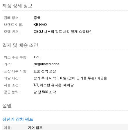
제품 상세 정보
원래 장소:
중국
브랜드 이름:
KE HAO
모델 번호:
CBGJ 사부작 펌프 사각 덮개 스플라인
결제 및 배송 조건
최소 주문 수량:
1PC
가격:
Negotiated price
포장 세부 사항:
표준 선박 포장
배달 시간:
받기 후에 대략 1-6 일 (양에 근거를 두는) 예금을
지불 조건:
T/T, 웨스턴 유니온, 페이팔
공급 능력:
달 당 500 조각
설명
장전기 장치 펌프
이름:
기어 펌프