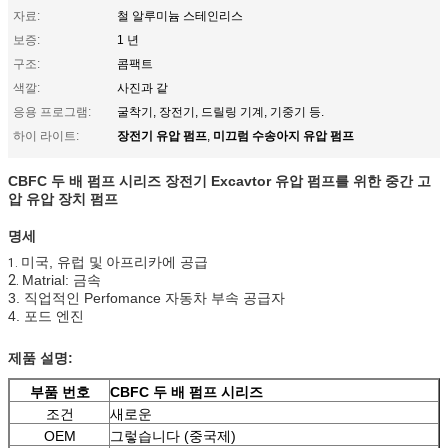
자료:
철 알루미늄 스테인리스
보증:
1 년
구조:
콤팩트
색깔:
사진과 같
응용 프로그램:
굴착기, 장전기, 드릴링 기계, 기중기 등.
장전기 유압 펌프
미끄럼 수송아지 유압 펌프
하이 라이트:
,
CBFC 두 배 펌프 시리즈
장전기 Excavtor
유압 펌프
를 위한 중간 고
압 유압 장치 펌프
명세
미국, 유럽 및
아프리카
에
공급
1.
2.
Matrial: 금속
3. 직업적인 Perfomance 자동차 부속 공급자
4. 포드 엔진
제품 설명:
부품 번호
CBFC 두 배 펌프 시리즈
조건
새로운
OEM
그렇습니다 (중국제)