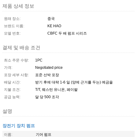
제품 상세 정보
원래 장소:
중국
브랜드 이름:
KE HAO
모델 번호:
CBFC 두 배 펌프 시리즈
결제 및 배송 조건
최소 주문 수량:
1PC
가격:
Negotiated price
포장 세부 사항:
표준 선박 포장
배달 시간:
받기 후에 대략 1-6 일 (양에 근거를 두는) 예금을
지불 조건:
T/T, 웨스턴 유니온, 페이팔
공급 능력:
달 당 500 조각
설명
장전기 장치 펌프
이름:
기어 펌프