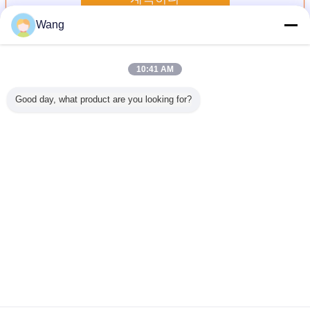
Wang
장전기 장치 펌프
더 많은 것
10:41 AM
Good day, what product are you looking for?
어 펌프
기어 펌프 무거운
건설 기계 및 차량
CBGJ 시리즈 이중
펌프 ASS'
0L 희귀 펌
덤프 기계 및 차량
용 기어 펌프
펌프
56-26
오일 펌프
용 수압 펌프
LG953/LG956L/LG958
CBGJ1045+1045
KOMATSU
스 스틸
CBKU-F432-A1TZ
굴삭기용 유압 오
L 13T 소형 오리지
WA200 W
 건설 기
철강 및 알루미늄
일 펌프 중장비 공
널 기어 펌프 (중장
량 공장 공
합금 수압 오일 펌
장 공급
비 및 차량용)
언어를 바꾸십시오
용
프 발굴기 공장 공
급
Korean
홈
|
우리 에 관한 것
|
저희와 연락
|
사이트맵
|
Privacy Policy
탁상용 전망
Copyright © 2019 - 2026 Guangzhou kehao Pump Manufacturing Co., Ltd..
All rights reserved.