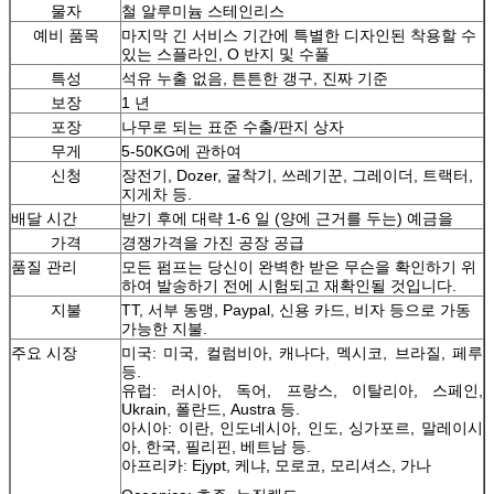
물자
철 알루미늄 스테인리스
예비 품목
마지막 긴 서비스 기간에 특별한 디자인된 착용할 수
있는 스플라인, O 반지 및 수풀
특성
석유 누출 없음, 튼튼한 갱구, 진짜 기준
보장
1 년
포장
나무로 되는 표준 수출/판지 상자
무게
5-50KG에 관하여
신청
장전기, Dozer, 굴착기, 쓰레기꾼, 그레이더, 트랙터,
지게차 등.
배달 시간
받기 후에 대략 1-6 일 (양에 근거를 두는) 예금을
가격
경쟁가격을 가진 공장 공급
품질 관리
모든 펌프는 당신이 완벽한 받은 무슨을 확인하기 위
하여 발송하기 전에 시험되고 재확인될 것입니다.
지불
TT, 서부 동맹, Paypal, 신용 카드, 비자 등으로 가동
가능한 지불.
주요 시장
미국: 미국, 컬럼비아, 캐나다, 멕시코, 브라질, 페루
등.
유럽: 러시아, 독어, 프랑스, 이탈리아, 스페인,
Ukrain, 폴란드, Austra 등.
아시아: 이란, 인도네시아, 인도, 싱가포르, 말레이시
아, 한국, 필리핀, 베트남 등.
아프리카: Ejypt, 케냐, 모로코, 모리셔스, 가나