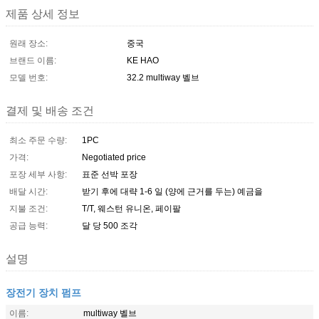
제품 상세 정보
원래 장소:
중국
브랜드 이름:
KE HAO
모델 번호:
32.2 multiway 벨브
결제 및 배송 조건
최소 주문 수량:
1PC
가격:
Negotiated price
포장 세부 사항:
표준 선박 포장
배달 시간:
받기 후에 대략 1-6 일 (양에 근거를 두는) 예금을
지불 조건:
T/T, 웨스턴 유니온, 페이팔
공급 능력:
달 당 500 조각
설명
장전기 장치 펌프
이름:
multiway 벨브