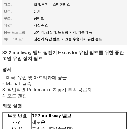
자료:
철 알루미늄 스테인리스
보증:
1 년
구조:
콤팩트
색깔:
사진과 같
응용 프로그램:
굴착기, 장전기, 드릴링 기계, 기중기 등.
장전기 유압 펌프
미끄럼 수송아지 유압 펌프
하이 라이트:
,
32.2 multiway 벨브
장전기 Excavtor
유압 펌프
를 위한 중간
고압 유압 장치 펌프
명세
공급
미국, 유럽 및
아프리카
에
1.
Matrial: 금속
2.
3. 직업적인 Perfomance 자동차 부속 공급자
4. 포드 엔진
제품 설명:
부품 번호
32.2 multiway 벨브
조건
새로운
OEM
그렇습니다 (중국제)