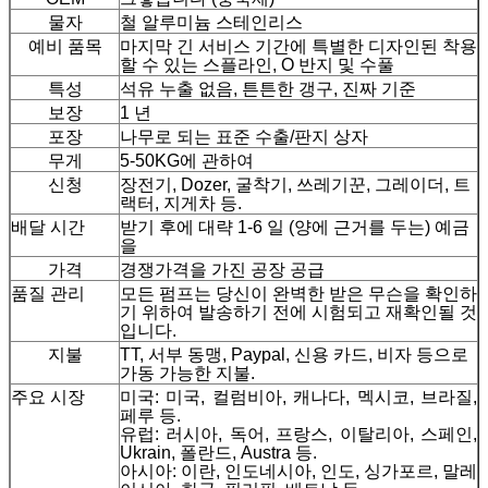
물자
철 알루미늄 스테인리스
예비 품목
마지막 긴 서비스 기간에 특별한 디자인된 착용
할 수 있는 스플라인, O 반지 및 수풀
특성
석유 누출 없음, 튼튼한 갱구, 진짜 기준
보장
1 년
포장
나무로 되는 표준 수출/판지 상자
무게
5-50KG에 관하여
신청
장전기, Dozer, 굴착기, 쓰레기꾼, 그레이더, 트
랙터, 지게차 등.
배달 시간
받기 후에 대략 1-6 일 (양에 근거를 두는) 예금
을
가격
경쟁가격을 가진 공장 공급
품질 관리
모든 펌프는 당신이 완벽한 받은 무슨을 확인하
기 위하여 발송하기 전에 시험되고 재확인될 것
입니다.
지불
TT, 서부 동맹, Paypal, 신용 카드, 비자 등으로
가동 가능한 지불.
주요 시장
미국: 미국, 컬럼비아, 캐나다, 멕시코, 브라질,
페루 등.
유럽: 러시아, 독어, 프랑스, 이탈리아, 스페인,
Ukrain, 폴란드, Austra 등.
아시아: 이란, 인도네시아, 인도, 싱가포르, 말레