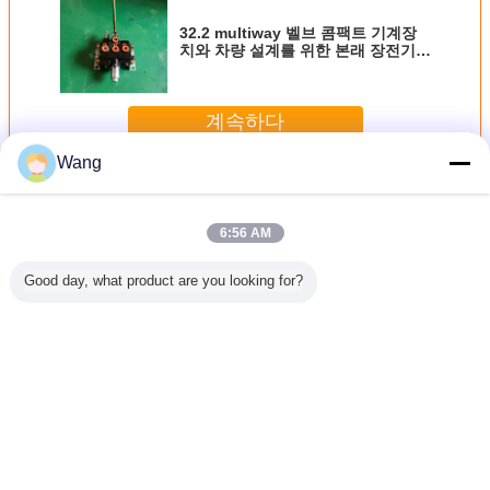
32.2 multiway 벨브 콤팩트 기계장
치와 차량 설계를 위한 본래 장전기
장치 펌프
계속하다
Wang
장전기 장치 펌프
더 많은 것
6:56 AM
Good day, what product are you looking for?
시리즈 이중
CBGJ 시리즈 기어
CBF-E432 10TL
P20300C R 14T
펌프 ASS'
프
펌프
스프라인 컴팩트
중고 굴삭기, 로더,
56-26
45+1045
CBGJ1032+1032
오리지널 고품질
드릴, 크레인용 코
KOMATSU
소형 오리지
R CBGJ32/32
기어 펌프 수압 펌
마츠 유압 기어 펌
WA200 W
펌프 (중장
CBGJ40/40
프 기계 및 차량
프
차량용)
CBGJ50/50
언어를 바꾸십시오
CBGJ63/63 등 소
형 오리지널 유압
Korean
기어 펌프 건설 기
계용