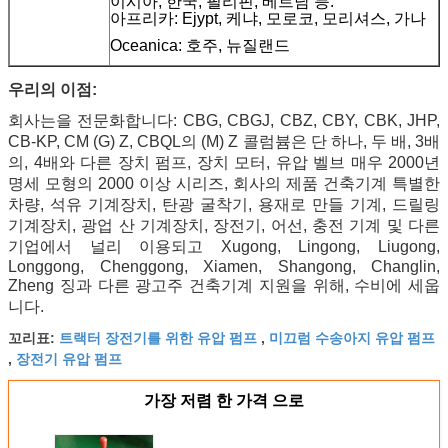
이시아, 한국, 필리핀, 베트남 등.
아프리카: Ejypt, 케냐, 모로코, 모리셔스, 가나
Oceanica: 호주, 뉴질랜드
우리의 이점:
회사는을 전문화합니다: CBG, CBGJ, CBZ, CBY, CBK, JHP,
CB-KP, CM (G) Z, CBQL의 (M) Z 콜럼븀은 단 하나, 두 배, 3배
의, 4배와 다른 장치 펌프, 장치 모터, 유압 벨브 매우 2000년
명세 모형의 2000 이상 시리즈, 회사의 제품 건축기계 특별한
차량, 석유 기계장치, 탄광 굴착기, 용재로 만들 기계, 드릴링
기계장치, 광업 산 기계장치, 장전기, 어선, 충전 기계 및 다른
기업에서 널리 이용되고 Xugong, Lingong, Liugong,
Longgong, Chenggong, Xiamen, Shangong, Changlin,
Zheng 징과 다른 광고주 건축기계 지원을 위해, 수비에 세웁
니다.
트랙터 장전기를 위한 유압 펌프
미끄럼 수송아지 유압 펌프
꼬리표:
,
장전기 유압 펌프
,
가장 저렴 한 가격 으로