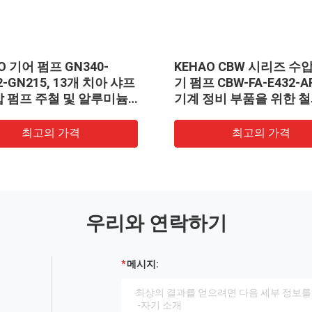
O 기어 펌프 GN340-
KEHAO CBW 시리즈 수
2-GN215, 13개 치아 샤프
기 펌프 CBW-FA-E432-A
압 펌프 주철 및 알루미늄
기계 정비 부품을 위한 철
재질, 콘크리트 기계용 트
루미늄 합금 산업용 오일
펌프 공급
펌프
최고의 가격
최고의 가격
우리와 연락하기
메시지: