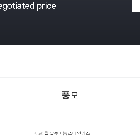
gotiated price
격
풍모
자료:
철 알루미늄 스테인리스