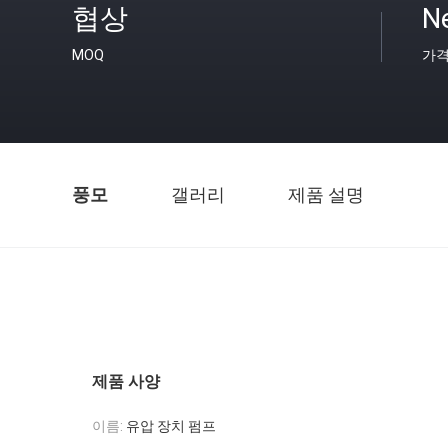
협상
Ne
MOQ
가
풍모
갤러리
제품 설명
제품 사양
이름:
유압 장치 펌프