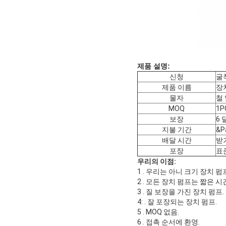
제품 설명:
신청
굴
제품 이름
장
물자
철
MOQ
1P
보장
6 
지불 기간
&P
배달 시간
받기
포장
표
우리의 이점:
1 . 우리는 아니 크기 장치
2 . 모든 장치 펌프는 짧은 
3 . 질 보장을 가진 장치 펌프.
4: . 잘 포장되는 장치 펌프.
5 . MOQ 없음.
6 . 접촉 순서에 환영.