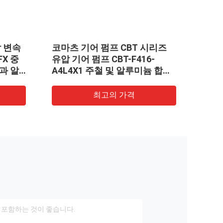
압 변속
코마츠 기어 펌프 CBT 시리즈
FX 중
유압 기어 펌프 CBT-F416-
과 알
A4L4X1 주철 및 알루미늄 합금
 전송
재질 단일 펌프 1년 보증 인증
최고의 가격