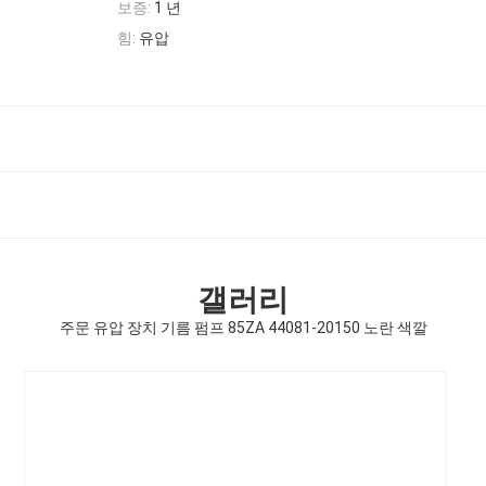
보증:
1 년
힘:
유압
갤러리
주문 유압 장치 기름 펌프 85ZA 44081-20150 노란 색깔