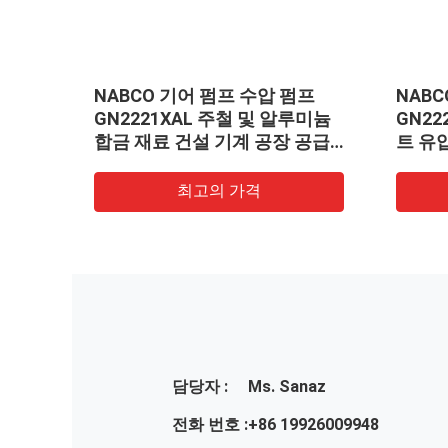
NABCO 기어 펌프 수압 펌프
NABC
루미늄
GN2221XAL 주철 및 알루미늄
GN22
 수압
합금 재료 건설 기계 공장 공급
트 유
을위한 미니 펌프 1 년 보증
합금 
리플 
최고의 가격
담당자 :
Ms. Sanaz
전화 번호 :
+86 19926009948