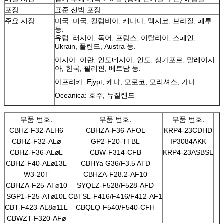
포장
표준 선박 포장
주요 시장
미국: 미국, 컬럼비아, 캐나다, 멕시코, 브라질, 페루
등.
유럽: 러시아, 독어, 프랑스, 이탈리아, 스페인,
Ukrain, 폴란드, Austra 등.
아시아: 이란, 인도네시아, 인도, 싱가포르, 말레이시
아, 한국, 필리핀, 베트남 등.
아프리카: Ejypt, 케냐, 모로코, 모리셔스, 가나
Oceanica: 호주, 뉴질랜드
부품 번호.
부품 번호.
부품 번호.
CBHZ-F32-ALH6
CBHZA-F36-AFOL
KRP4-23CDHD
CBHZ-F32-AL⌀
GP2-F20-TTBL
IP3084AKK
CBHZ-F36-AL⌀L
CBW-F314-CFB
KRP4-23ASBSL
CBHZ-F40-AL⌀13L
CBHYa G36/F3.5 ATD
W3-20T
CBHZA-F28.2-AF10
CBHZA-F25-AT⌀10
SYQLZ-F528/F528-AFD
SGP1-F25-AT⌀10L
CBTSL-F416/F416/F412-AF1
CBT-F423-AL8⌀11L
CBQLQ-F540/F540-CFH
CBWZT-F320-AF⌀