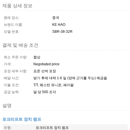
제품 상세 정보
원래 장소:
중국
브랜드 이름:
KE HAO
모델 번호:
SBR-38-32R
결제 및 배송 조건
최소 주문 수량:
협상
가격:
Negotiated price
포장 세부 사항:
표준 선박 포장
배달 시간:
받기 후에 대략 1-6 일 (양에 근거를 두는) 예금을
지불 조건:
T/T, 웨스턴 유니온, 페이팔
공급 능력:
달 당 500 조각
설명
포크리프트 장치 펌프
유형:
포크리프트 장치 펌프