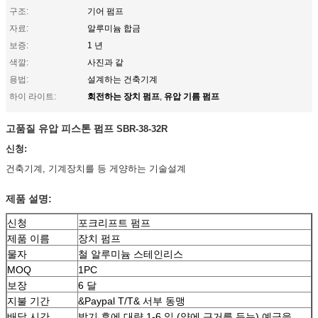
구조:
기어 펌프
자료:
알루미늄 합금
보증:
1 년
색깔:
사진과 같
용법:
설계하는 건축기계
회전하는 장치 펌프
유압 기름 펌프
하이 라이트:
,
고품질 유압 피스톤 펌프
SBR-38-32R
신청:
건축기계, 기계장치를 등 게양하는 기술설계
제품 설명:
신청
포크리프트 펌프
제품 이름
장치 펌프
물자
철 알루미늄 스테인리스
MOQ
1PC
보장
6 달
지불 기간
&Paypal T/T& 서부 동맹
배달 시간
받기 후에 대략 1-6 일 (양에 근거를 두는) 예금을