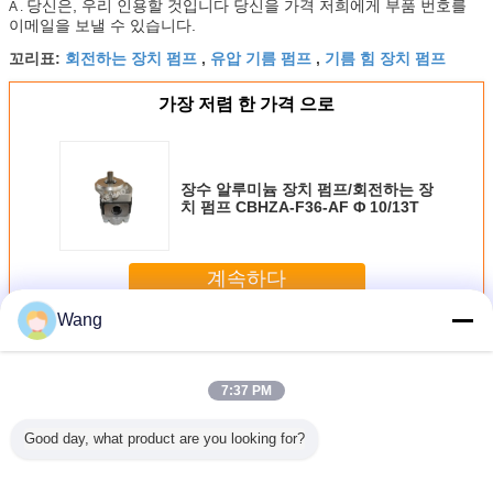
당신은, 우리 인용할 것입니다 당신을 가격 저희에게 부품 번호를
A .
이메일을 보낼 수 있습니다.
회전하는 장치 펌프
유압 기름 펌프
기름 힘 장치 펌프
꼬리표:
,
,
가장 저렴 한 가격 으로
장수 알루미늄 장치 펌프/회전하는 장
치 펌프 CBHZA-F36-AF Φ 10/13T
계속하다
Wang
포크리프트 장치 펌프
더 많은 것
7:37 PM
Good day, what product are you looking for?
-25-
CBF-E50 R 포크
CBF-E32P CBF-
ATUS67CBASB25B14B223R0
WA250
SGP1-
리프트 수압 펌프
E32A CBF-E40P
기어 펌프 / 수압 기
50CCL/WA