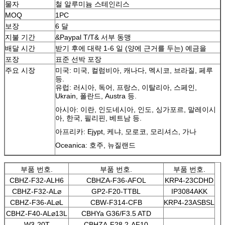
물자
철 알루미늄 스테인리스
MOQ
1PC
보장
6 달
지불 기간
&Paypal T/T& 서부 동맹
배달 시간
받기 후에 대략 1-6 일 (양에 근거를 두는) 예금을
포장
표준 선박 포장
주요 시장
미국: 미국, 컬럼비아, 캐나다, 멕시코, 브라질, 페루
등.
유럽: 러시아, 독어, 프랑스, 이탈리아, 스페인,
Ukrain, 폴란드, Austra 등.
아시아: 이란, 인도네시아, 인도, 싱가포르, 말레이시
아, 한국, 필리핀, 베트남 등.
아프리카: Ejypt, 케냐, 모로코, 모리셔스, 가나
Oceanica: 호주, 뉴질랜드
부품 번호.
부품 번호.
부품 번호.
CBHZ-F32-ALH6
CBHZA-F36-AFOL
KRP4-23CDHD
CBHZ-F32-AL⌀
GP2-F20-TTBL
IP3084AKK
CBHZ-F36-AL⌀L
CBW-F314-CFB
KRP4-23ASBSL
CBHZ-F40-AL⌀13L
CBHYa G36/F3.5 ATD
W3-20T
CBHZA-F28.2-AF10