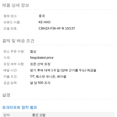
제품 상세 정보
원래 장소:
중국
브랜드 이름:
KE HAO
모델 번호:
CBHZA-F36-AF Φ 10/13T
결제 및 배송 조건
최소 주문 수량:
협상
가격:
Negotiated price
포장 세부 사항:
표준 선박 포장
배달 시간:
받기 후에 대략 1-6 일 (양에 근거를 두는) 예금을
지불 조건:
T/T, 웨스턴 유니온, 페이팔
공급 능력:
달 당 500 조각
설명
포크리프트 장치 펌프
압박:
중간 고압