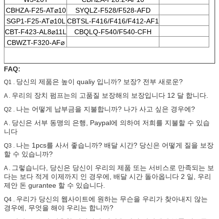
CBHZA-F25-AT⌀10
SYQLZ-F528/F528-AFD
SGP1-F25-AT⌀10L
CBTSL-F416/F416/F412-AF1
CBT-F423-AL8⌀11L
CBQLQ-F540/F540-CFH
CBWZT-F320-AF⌀
FAQ:
당신의 제품은 높이 qualiy 입니까? 보장? 전부 새로운?
Q1 .
우리의 장치 펌프는의 고품질 보장해의 보장입니다 12 달 합니다.
A .
나는 어떻게 납부금을 지불합니까? 나가 사고 싶은 경우에?
Q2 .
당신은 서부 동맹의 은행, Paypal에 의하여 저희를 지불할 수 있습
A .
니다
나는 1pcs를 사서 좋습니까? 배달 시간? 당신은 어떻게 질을 보장
Q3 .
할 수 있습니까?
그렇습니다, 당신은 당신이 우리의 제품 또는 서비스로 만족되는 보
A .
다는 보다 적게 이제까지 인 경우에, 배달 시간 돌아옵니다 2 일, 우리
제안 돈 gurantee 할 수 있습니다.
우리가 당신의 웹사이트에 원하는 무슨을 우리가 찾아내지 않는
Q4 .
경우에, 무엇을 해야 우리는 합니까?