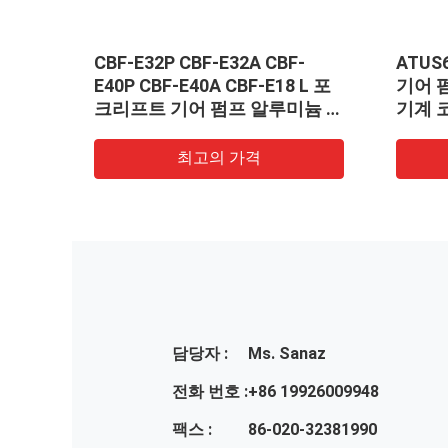
압 펌
CBF-E32P CBF-E32A CBF-
ATUS
알루미
E40P CBF-E40A CBF-E18 L 포
기어 펌
크리프트 기어 펌프 알루미늄 합
기계 
금 물질
스티어
최고의 가격
담당자 :
Ms. Sanaz
전화 번호 :
+86 19926009948
팩스 :
86-020-32381990