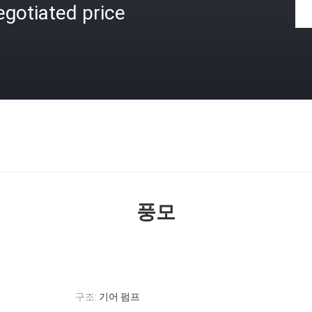
gotiated price
격
풍모
구조:
기어 펌프