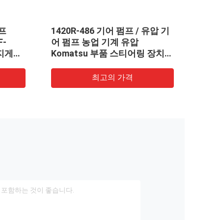
펌프
1420R-486 기어 펌프 / 유압 기
WA2
F-
어 펌프 농업 기계 유압
50C
 지게차
Komatsu 부품 스티어링 장치
압 기
 재질
OEM 서비스용
압 외
최고의 가격