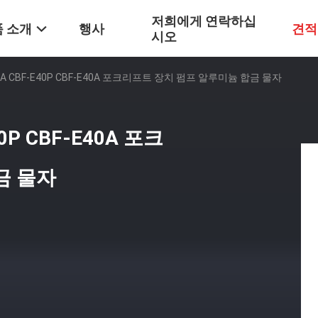
저희에게 연락하십
 소개
행사
견적
시오
E32A CBF-E40P CBF-E40A 포크리프트 장치 펌프 알루미늄 합금 물자
40P CBF-E40A 포크
금 물자