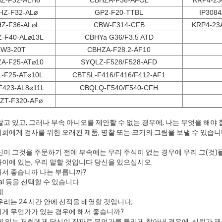
Z-F32-ALH6
CBHZA-F36-AFOL
KRP4-2
HZ-F32-AL⌀
GP2-F20-TTBL
IP308
Z-F36-AL⌀L
CBW-F314-CFB
KRP4-23
-F40-AL⌀13L
CBHYa G36/F3.5 ATD
W3-20T
CBHZA-F28.2-AF10
A-F25-AT⌀10
SYQLZ-F528/F528-AFD
-F25-AT⌀10L
CBTSL-F416/F416/F412-AF1
F423-AL8⌀11L
CBQLQ-F540/F540-CFH
ZT-F320-AF⌀
알고 있고, 그러나 부속 아니오를 제안할 수 없는 경우에, 나는 무엇을 해야 
희에게 검사를 위한 오래된 제품, 명찰 또는 크기의 그림을 보낼 수 있습니
신이 그것을 주문하기 전에 부속에는 우리 주식이 없는 경우에 우리 그(것)
이에 있는, 우리 말할 것입니다 당신을 있으십시오.
해서 좋습니까 나는 부릅니까?
pal 등을 선택할 수 있습니다.
때
우리는 24 시간 안에 선적을 배열할 것입니다;
리게 무언가가 있는 경우에 해서 좋습니까?
질에 있는 저희에게 당신이 진짜로 무언가를 틀리게 찾아낸 경우에, 신뢰가 