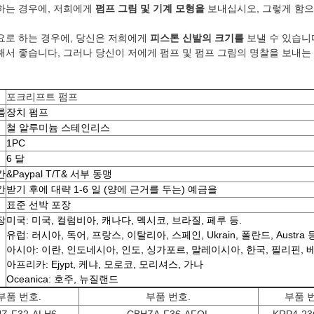
하는 경우에, 저희에게
펌프 그림 및 기계 모형을
보내십시오, 그렇게 함으
요로 하는 경우에, 당신은 저희에게
피스톤 신발의 크기를
보낼 수 있습니
해서 좋습니다, 그러나 당신이 저에게 펌프 및 펌프 그림의 명찰을 보내는 
포크리프트 펌프
름
장치 펌프
철 알루미늄 스테인리스
1PC
6 달
간
&Paypal T/T& 서부 동맹
간
받기 후에 대략 1-6 일 (양에 근거를 두는) 예금을
표준 선박 포장
장
미국: 미국, 컬럼비아, 캐나다, 멕시코, 브라질, 페루 등.
유럽: 러시아, 독어, 프랑스, 이탈리아, 스페인, Ukrain, 폴란드, Austra 등
아시아: 이란, 인도네시아, 인도, 싱가포르, 말레이시아, 한국, 필리핀, 
아프리카: Ejypt, 케냐, 모로코, 모리셔스, 가나
Oceanica: 호주, 뉴질랜드
부품 번호.
부품 번호.
부품 