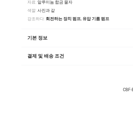
자료:
알루미늄 합금 물자
색깔:
사진과 같
,
강조하다:
회전하는 장치 펌프
유압 기름 펌프
기본 정보
결제 및 배송 조건
CBF