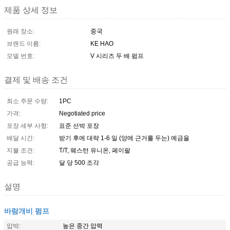
제품 상세 정보
원래 장소:
중국
브랜드 이름:
KE HAO
모델 번호:
V 시리즈 두 배 펌프
결제 및 배송 조건
최소 주문 수량:
1PC
가격:
Negotiated price
포장 세부 사항:
표준 선박 포장
배달 시간:
받기 후에 대략 1-6 일 (양에 근거를 두는) 예금을
지불 조건:
T/T, 웨스턴 유니온, 페이팔
공급 능력:
달 당 500 조각
설명
바람개비 펌프
압박:
높은 중간 압력