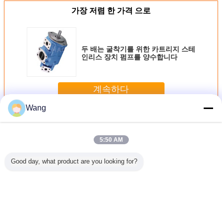
가장 저렴 한 가격 으로
두 배는 굴착기를 위한 카트리지 스테
인리스 장치 펌프를 양수합니다
계속하다
Wang
바람개비 펌프
더 많은 것
5:50 AM
Good day, what product are you looking for?
 자동 귀
까만 유압 장치 펌
OHP 시리즈 자동
저잡음 모충 유압
VQ 시리
장치 단 하
프/강력한 본래 고
귀환 제어 장치 단
펌프, 튼튼한 고양
지 스테인
양이 424b 유압 펌
하나 바람개비 펌
이 320b 유압 펌프
틸 기어
 장전기
프
프 시리즈 카트리
35VQ35A
 펌프
지 스테인리스 장
어 오일 
치 펌프
공
언어를 바꾸십시오