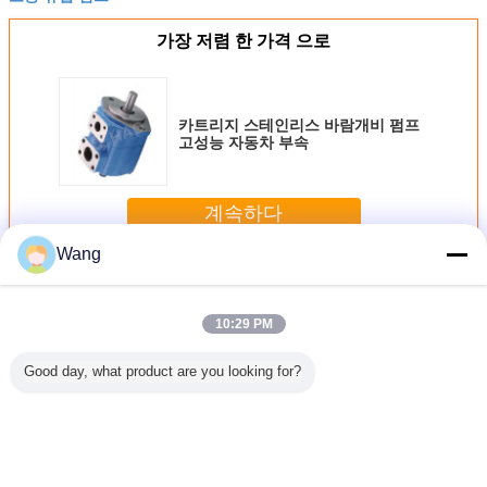
가장 저렴 한 가격 으로
카트리지 스테인리스 바람개비 펌프
고성능 자동차 부속
계속하다
Wang
바람개비 펌프
더 많은 것
10:29 PM
Good day, what product are you looking for?
 자동 귀
까만 유압 장치 펌
OHP 시리즈 자동
저잡음 모충 유압
VQ 시리
장치 단 하
프/강력한 본래 고
귀환 제어 장치 단
펌프, 튼튼한 고양
지 스테인
양이 424b 유압 펌
하나 바람개비 펌
이 320b 유압 펌프
틸 기어
 장전기
프
프 시리즈 카트리
35VQ35A
 펌프
지 스테인리스 장
어 오일 
치 펌프
공
언어를 바꾸십시오