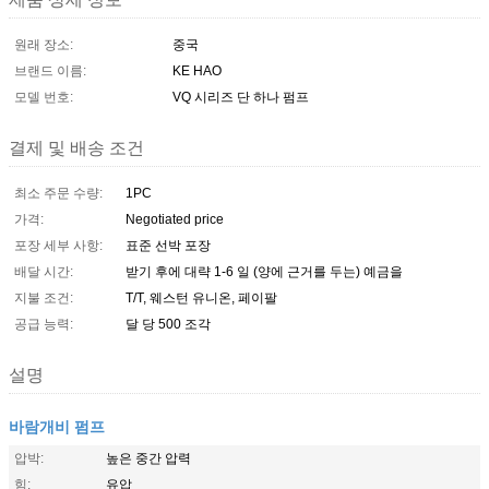
원래 장소:
중국
브랜드 이름:
KE HAO
모델 번호:
VQ 시리즈 단 하나 펌프
결제 및 배송 조건
최소 주문 수량:
1PC
가격:
Negotiated price
포장 세부 사항:
표준 선박 포장
배달 시간:
받기 후에 대략 1-6 일 (양에 근거를 두는) 예금을
지불 조건:
T/T, 웨스턴 유니온, 페이팔
공급 능력:
달 당 500 조각
설명
바람개비 펌프
압박:
높은 중간 압력
힘:
유압