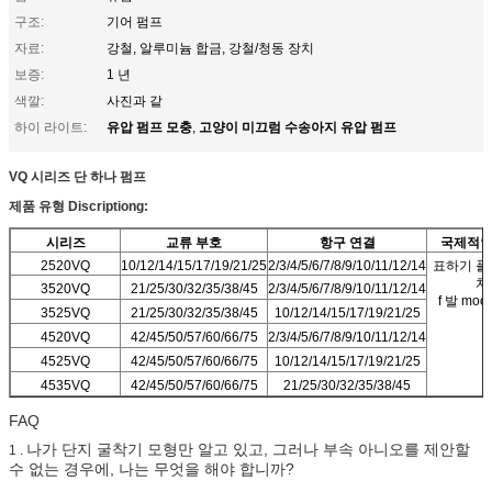
구조:
기어 펌프
자료:
강철, 알루미늄 합금, 강철/청동 장치
보증:
1 년
색깔:
사진과 같
유압 펌프 모충
고양이 미끄럼 수송아지 유압 펌프
하이 라이트:
,
VQ 시리즈 단 하나 펌프
제품 유형 Discriptiong:
시리즈
교류 부호
항구 연결
국제적인
2520VQ
10/12/14/15/17/19/21/25
2/3/4/5/6/7/8/9/10/11/12/14
표하기 플
치
3520VQ
21/25/30/32/35/38/45
2/3/4/5/6/7/8/9/10/11/12/14
f 발 moou
3525VQ
21/25/30/32/35/38/45
10/12/14/15/17/19/21/25
4520VQ
42/45/50/57/60/66/75
2/3/4/5/6/7/8/9/10/11/12/14
4525VQ
42/45/50/57/60/66/75
10/12/14/15/17/19/21/25
4535VQ
42/45/50/57/60/66/75
21/25/30/32/35/38/45
FAQ
나가 단지 굴착기 모형만 알고 있고, 그러나 부속 아니오를 제안할
1 .
수 없는 경우에, 나는 무엇을 해야 합니까?