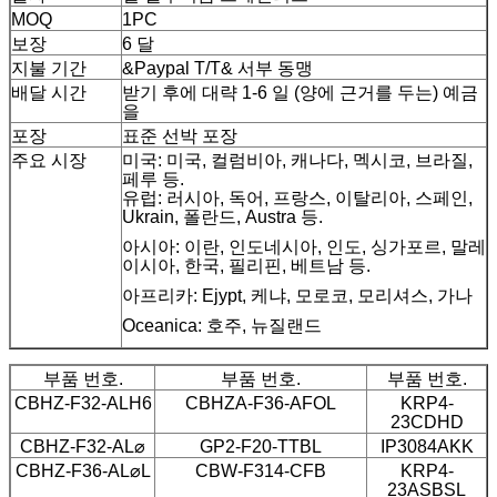
MOQ
1PC
보장
6 달
지불 기간
&Paypal T/T& 서부 동맹
배달 시간
받기 후에 대략 1-6 일 (양에 근거를 두는) 예금
을
포장
표준 선박 포장
주요 시장
미국: 미국, 컬럼비아, 캐나다, 멕시코, 브라질,
페루 등.
유럽: 러시아, 독어, 프랑스, 이탈리아, 스페인,
Ukrain, 폴란드, Austra 등.
아시아: 이란, 인도네시아, 인도, 싱가포르, 말레
이시아, 한국, 필리핀, 베트남 등.
아프리카: Ejypt, 케냐, 모로코, 모리셔스, 가나
Oceanica: 호주, 뉴질랜드
부품 번호.
부품 번호.
부품 번호.
CBHZ-F32-ALH6
CBHZA-F36-AFOL
KRP4-
23CDHD
CBHZ-F32-AL⌀
GP2-F20-TTBL
IP3084AKK
CBHZ-F36-AL⌀L
CBW-F314-CFB
KRP4-
23ASBSL