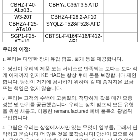
CBHZ-F40-
CBHYa G36/F3.5 ATD
AL⌀13L
W3-20T
CBHZA-F28.2-AF10
CBHZA-F25-
SYQLZ-F528/F528-AFD
AT⌀10
SGP1-F25-
CBTSL-F416/F416/F412-
AT⌀10L
AF1
CBT-F423-
CBQLQ-F540/F540-CFH
우리의 이점:
AL8⌀11L
우리는 다양한 장치 유압 펌프, 물개 등을 제공합니다.
1.
CBWZT-F320-
AF⌀
당신이 우리의 제품 또는 서비스로 만족되는 보다는 보다 적
2 .
게 이제까지 인지 KE HAO는 항상 후에 돈을 보장합니다 제안
합니다. 당신이 거기에 검사하기 위하여 갈 때 숨겨지은 요금
또는 책임은 없지 않습니다.
우리는 고객의 수백에 고품질의, 적당하게 값을 매긴 모충
3 .
성분 및 단위를 공급했습니다. 우리는 장치 펌프의 모든 유형
을 위한 새롭고, 이용한 remanufactured 예비 품목의 광범위
구입합니다.
그림은 우리는 상점에서서만 있는 무엇이 일부를, 그래서 연
4 .
락하고 묻습니다 더 많은 것을 붙잡습니다! 당신이 필요로 하