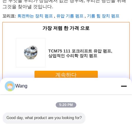
는 무엇을 우리가 상점에서 없는 경우에, 우리는 당신을 위해
그것을 찾아낼 것입니다.
회전하는 장치 펌프
유압 기름 펌프
기름 힘 장치 펌프
꼬리표:
,
,
가장 저렴 한 가격 으로
TCM75 111 포크리프트 유압 펌프,
상업적인 수리학 장치 펌프
계속하다
Wang
포크리프트 장치 펌프
더 많은 것
5:20 PM
Good day, what product are you looking for?
-25-
CBF-E50 R 포크
CBF-E32P CBF-
ATUS67CBASB25B14B223R0
WA250
SGP1-
리프트 수압 펌프
E32A CBF-E40P
기어 펌프 / 수압 기
50CCL/WA