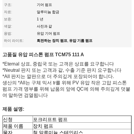
구조:
기어 펌프
자료:
알루미늄 합금
보증:
1 년
색깔:
사진과 같
용법:
유압 기어 펌프
회전하는 장치 펌프
유압 기름 펌프
하이 라이트:
,
고품질 유압 피스톤 펌프
TCM75 111 A
*Eternal 상표, 중립국 또는 고객은 상표를 요구합니다
*Neutral 판지 또는 고객과 같, 수출 기준 판지 요구합니다
*All 판지는 깔판으로 더 주의깊게 포장되어야 합니다.
생산의 *All는 구체 믹서 tr를 위해 PV 유압 작은 고압 피스톤
펌프 가격 명부를 위해 납품의 앞에 QC에 의해 주의깊게 덧붙
여 말하면 검열됩니다
제품 설명:
신청
포크리프트 펌프
제품 이름
장치 펌프
물자
철 알루미늄 스테인리스