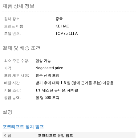
제품 상세 정보
원래 장소:
중국
브랜드 이름:
KE HAO
모델 번호:
TCM75 111 A
결제 및 배송 조건
최소 주문 수량:
협상 가능
가격:
Negotiated price
포장 세부 사항:
표준 선박 포장
배달 시간:
받기 후에 대략 1-6 일 (양에 근거를 두는) 예금을
지불 조건:
T/T, 웨스턴 유니온, 페이팔
공급 능력:
달 당 500 조각
설명
포크리프트 장치 펌프
이름:
포크리프트 유압 펌프