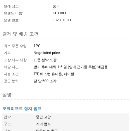
원래 장소:
중국
브랜드 이름:
KE HAO
모델 번호:
F32 10T H L
결제 및 배송 조건
최소 주문 수량:
1PC
가격:
Negotiated price
포장 세부 사항:
표준 선박 포장
배달 시간:
받기 후에 대략 1-6 일 (양에 근거를 두는) 예금을
지불 조건:
T/T, 웨스턴 유니온, 페이팔
공급 능력:
달 당 500 조각
설명
포크리프트 장치 펌프
압박:
중간 고압
구조:
기어 펌프
자료:
알루미늄 합금