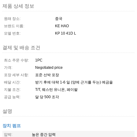
제품 상세 정보
원래 장소:
중국
브랜드 이름:
KE HAO
모델 번호:
KP 10 41D L
결제 및 배송 조건
최소 주문 수량:
1PC
가격:
Negotiated price
포장 세부 사항:
표준 선박 포장
배달 시간:
받기 후에 대략 1-6 일 (양에 근거를 두는) 예금을
지불 조건:
T/T, 웨스턴 유니온, 페이팔
공급 능력:
달 당 500 조각
설명
장치 펌프
압박:
높은 중간 압력