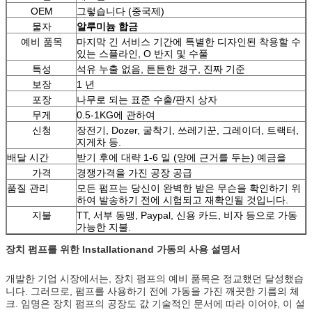
OEM
그렇습니다 (중국제)
물자
알루미늄 합금
예비 품목
마지막 긴 서비스 기간에 특별한 디자인된 착용할 수
있는 스플라인, O 반지 및 수풀
특성
석유 누출 없음, 튼튼한 갱구, 진짜 기준
보장
1 년
포장
나무로 되는 표준 수출/판지 상자
무게
0.5-1KG에 관하여
신청
장전기, Dozer, 굴착기, 쓰레기꾼, 그레이더, 트랙터,
지게차 등.
배달 시간
받기 후에 대략 1-6 일 (양에 근거를 두는) 예금을
가격
경쟁가격을 가진 공장 공급
품질 관리
모든 펌프는 당신이 완벽한 받은 무슨을 확인하기 위
하여 발송하기 전에 시험되고 재확인될 것입니다.
지불
TT, 서부 동맹, Paypal, 신용 카드, 비자 등으로 가동
가능한 지불.
장치 펌프를 위한 Installationand 가동의 사용 설명서
개발한 기업 시장에서는, 장치 펌프의 예비 품목은 정교했던 달성했습
니다. 그러므로, 펌프를 사용하기 전에 가동을 가진 깨끗한 기름의 체
크. 임명은 장치 펌프의 공장도 값 기술적인 문서에 따라 이어야, 이 설