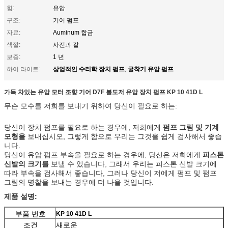
힘:
유압
구조:
기어 펌프
자료:
Auminum 합금
색깔:
사진과 같
보증:
1 년
상업적인 수리학 장치 펌프
굴착기 유압 펌프
하이 라이트:
,
가득 차있는 유압 모터 조향 기어 D7F 불도저 유압 장치 펌프 KP 10 41D L
무슨 모수를 저희를 보내기 위하여 당신이 필요로 하는:
당신이 장치 펌프를 필요로 하는 경우에, 저희에게
펌프 그림 및 기계
모형을
보내십시오, 그렇게 함으로 우리는 그것을 쉽게 검사해서 좋습
니다.
당신이 유압 펌프 부속을 필요로 하는 경우에, 당신은 저희에게
피스톤
신발의 크기를
보낼 수 있습니다, 그래서 우리는 피스톤 신발 크기에
따라 부속을 검사해서 좋습니다, 그러나 당신이 저에게 펌프 및 펌프
그림의 명찰을 보내는 경우에 더 나을 것입니다.
제품 설명:
부품 번호
KP 10 41D L
조건
새로운