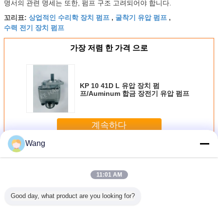
명서의 관련 명세는 또한, 펌프 구조 고려되어야 합니다.
상업적인 수리학 장치 펌프
굴착기 유압 펌프
꼬리표:
,
,
수력 전기 장치 펌프
가장 저렴 한 가격 으로
KP 10 41D L 유압 장치 펌
프/Auminum 합금 장전기 유압 펌프
계속하다
Wang
장치 펌프
더 많은 것
11:01 AM
Good day, what product are you looking for?
A8V55 KATO450
E200B 유압 장치
중간 고압 굴착기
PV2R3-1
중간 고압
상업적인 유압 장
펌프 중간 고압 강
유압 펌프 E320C
적인 수리