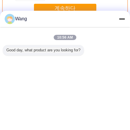
계속하다
Wang
장치 펌프
더 많은 것
10:56 AM
Good day, what product are you looking for?
A8V55 KATO450
E200B 유압 장치
중간 고압 굴착기
PV2R3-1
중간 고압
상업적인 유압 장
펌프 중간 고압 강
유압 펌프 E320C
적인 수리
 보장
치 펌프/주문을 받
철 물자 검정
1개 년 보장
펌프 중간 
아서 만들어지는
년 
수력 전기 장치 펌
프 크기
언어를 바꾸십시오
Korean
홈
|
우리 에 관한 것
|
저희와 연락
|
사이트맵
|
Privacy Policy
탁상용 전망