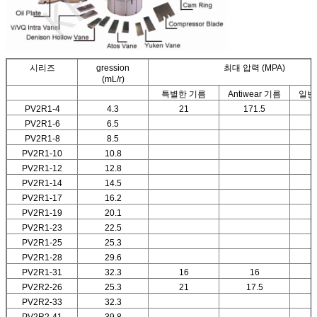
시리즈
gression
최대 압력 (MPA)
(mL/r)
특별한 기름
Antiwear 기름
일반
PV2R1-4
4.3
21
171.5
PV2R1-6
6.5
PV2R1-8
8.5
PV2R1-10
10.8
PV2R1-12
12.8
PV2R1-14
14.5
PV2R1-17
16.2
PV2R1-19
20.1
PV2R1-23
22.5
PV2R1-25
25.3
PV2R1-28
29.6
PV2R1-31
32.3
16
16
PV2R2-26
25.3
21
17.5
PV2R2-33
32.3