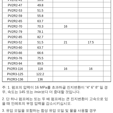
PV2R2-41
39.8
PV2R2-47
49.8
PV2R2-53
51.5
PV2R2-59
55.8
PV2R2-65
63.7
PV2R2-70
70.3
16
PV2R2-79
78.1
PV2R2-85
82.7
PV2R3-52
51.5
21
17.5
PV2R3-60
63.7
PV2R3-66
66.6
PV2R3-76
75.5
PV2R3-94
89.5
PV2R3-116
118
16
16
PV2R3-125
122.2
PV2R3-136
136
주: 1. 펌프의 압력이 16 MPa를 초과하골 진지변환이 “4" 6" 8" 일 경
우, 속도는 145 또는 /min보다 더 중대할 것입니다.
2. 단 하나 펌프에는 또는 두 배 펌프에는 큰 진지변환이 고속으로 있
을 때 인레트의 부정 압력을 감소시키십시오.
3. 유압 오일을 포함하는 합성 유압 오일 및 물을 사용할 경우