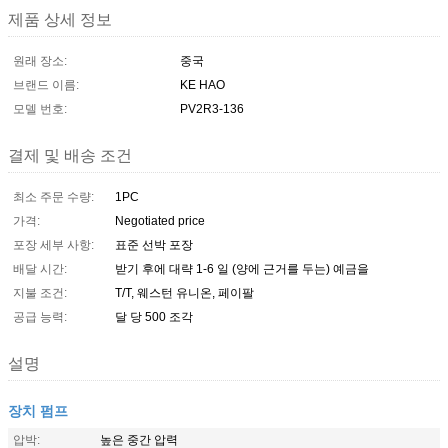
제품 상세 정보
원래 장소:
중국
브랜드 이름:
KE HAO
모델 번호:
PV2R3-136
결제 및 배송 조건
최소 주문 수량:
1PC
가격:
Negotiated price
포장 세부 사항:
표준 선박 포장
배달 시간:
받기 후에 대략 1-6 일 (양에 근거를 두는) 예금을
지불 조건:
T/T, 웨스턴 유니온, 페이팔
공급 능력:
달 당 500 조각
설명
장치 펌프
압박:
높은 중간 압력