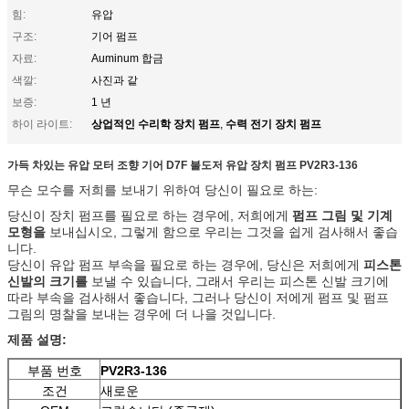
힘:
유압
구조:
기어 펌프
자료:
Auminum 합금
색깔:
사진과 같
보증:
1 년
상업적인 수리학 장치 펌프
수력 전기 장치 펌프
하이 라이트:
,
가득 차있는 유압 모터 조향 기어 D7F 불도저 유압 장치 펌프 PV2R3-136
무슨 모수를 저희를 보내기 위하여 당신이 필요로 하는:
당신이 장치 펌프를 필요로 하는 경우에, 저희에게
펌프 그림 및 기계
모형을
보내십시오, 그렇게 함으로 우리는 그것을 쉽게 검사해서 좋습
니다.
당신이 유압 펌프 부속을 필요로 하는 경우에, 당신은 저희에게
피스톤
신발의 크기를
보낼 수 있습니다, 그래서 우리는 피스톤 신발 크기에
따라 부속을 검사해서 좋습니다, 그러나 당신이 저에게 펌프 및 펌프
그림의 명찰을 보내는 경우에 더 나을 것입니다.
제품 설명:
부품 번호
PV2R3-136
조건
새로운