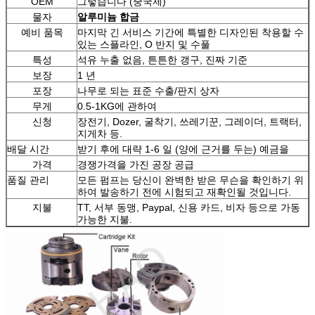
OEM
그렇습니다 (중국제)
물자
알루미늄 합금
예비 품목
마지막 긴 서비스 기간에 특별한 디자인된 착용할 수
있는 스플라인, O 반지 및 수풀
특성
석유 누출 없음, 튼튼한 갱구, 진짜 기준
보장
1 년
포장
나무로 되는 표준 수출/판지 상자
무게
0.5-1KG에 관하여
신청
장전기, Dozer, 굴착기, 쓰레기꾼, 그레이더, 트랙터,
지게차 등.
배달 시간
받기 후에 대략 1-6 일 (양에 근거를 두는) 예금을
가격
경쟁가격을 가진 공장 공급
품질 관리
모든 펌프는 당신이 완벽한 받은 무슨을 확인하기 위
하여 발송하기 전에 시험되고 재확인될 것입니다.
지불
TT, 서부 동맹, Paypal, 신용 카드, 비자 등으로 가동
가능한 지불.