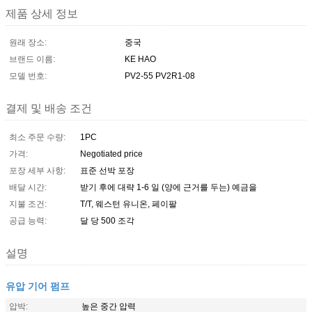
제품 상세 정보
원래 장소:
중국
브랜드 이름:
KE HAO
모델 번호:
PV2-55 PV2R1-08
결제 및 배송 조건
최소 주문 수량:
1PC
가격:
Negotiated price
포장 세부 사항:
표준 선박 포장
배달 시간:
받기 후에 대략 1-6 일 (양에 근거를 두는) 예금을
지불 조건:
T/T, 웨스턴 유니온, 페이팔
공급 능력:
달 당 500 조각
설명
유압 기어 펌프
압박:
높은 중간 압력