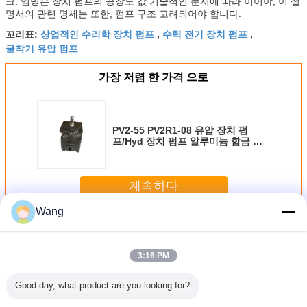
크. 임명은 장치 펌프의 공장도 값 기술적인 문서에 따라 이어야, 이 설
명서의 관련 명세는 또한, 펌프 구조 고려되어야 합니다.
상업적인 수리학 장치 펌프
수력 전기 장치 펌프
꼬리표:
,
,
굴착기 유압 펌프
가장 저렴 한 가격 으로
PV2-55 PV2R1-08 유압 장치 펌
프/Hyd 장치 펌프 알루미늄 합금 물
자
계속하다
Wang
유압 기어 펌프
더 많은 것
3:16 PM
Good day, what product are you looking for?
기어 펌프
수압 기어 펌프 수
NABCO 기어 펌프
NABCO 기어 펌프