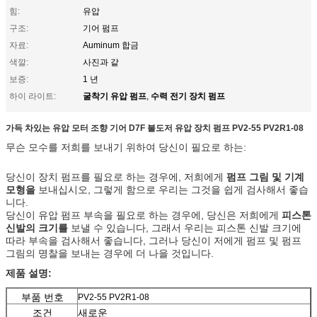
힘:
유압
구조:
기어 펌프
자료:
Auminum 합금
색깔:
사진과 같
보증:
1 년
굴착기 유압 펌프
수력 전기 장치 펌프
하이 라이트:
,
가득 차있는 유압 모터 조향 기어 D7F 불도저 유압 장치 펌프 PV2-55 PV2R1-08
무슨 모수를 저희를 보내기 위하여 당신이 필요로 하는:
당신이 장치 펌프를 필요로 하는 경우에, 저희에게
펌프 그림 및 기계
모형을
보내십시오, 그렇게 함으로 우리는 그것을 쉽게 검사해서 좋습
니다.
당신이 유압 펌프 부속을 필요로 하는 경우에, 당신은 저희에게
피스톤
신발의 크기를
보낼 수 있습니다, 그래서 우리는 피스톤 신발 크기에
따라 부속을 검사해서 좋습니다, 그러나 당신이 저에게 펌프 및 펌프
그림의 명찰을 보내는 경우에 더 나을 것입니다.
제품 설명:
부품 번호
PV2-55 PV2R1-08
조건
새로운