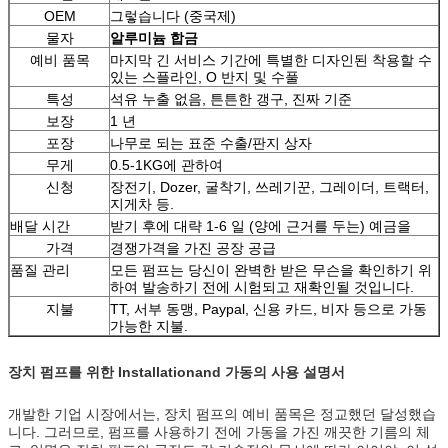
OEM
그렇습니다 (중국제)
물자
알루미늄 합금
예비 품목
마지막 긴 서비스 기간에 특별한 디자인된 착용할 수
있는 스플라인, O 반지 및 수풀
특성
석유 누출 없음, 튼튼한 갱구, 진짜 기준
보장
1 년
포장
나무로 되는 표준 수출/판지 상자
무게
0.5-1KG에 관하여
신청
장전기, Dozer, 굴착기, 쓰레기꾼, 그레이더, 트랙터,
지게차 등.
배달 시간
받기 후에 대략 1-6 일 (양에 근거를 두는) 예금을
가격
경쟁가격을 가진 공장 공급
품질 관리
모든 펌프는 당신이 완벽한 받은 무슨을 확인하기 위
하여 발송하기 전에 시험되고 재확인될 것입니다.
지불
TT, 서부 동맹, Paypal, 신용 카드, 비자 등으로 가동
가능한 지불.
장치 펌프를 위한 Installationand 가동의 사용 설명서
개발한 기업 시장에서는, 장치 펌프의 예비 품목은 정교했던 달성했습
니다. 그러므로, 펌프를 사용하기 전에 가동을 가진 깨끗한 기름의 체